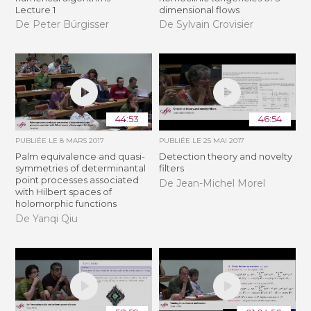
Lecture 1
dimensional flows
De Peter Bürgisser
De Sylvain Crovisier
44:53
46:54
PUBLIÉE LE
8 MARS 2017
PUBLIÉE LE
25 MAI 2017
Palm equivalence and quasi-
Detection theory and novelty
symmetries of determinantal
filters
point processes associated
De Jean-Michel Morel
with Hilbert spaces of
holomorphic functions
De Yanqi Qiu