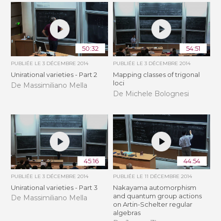
50:32
54:51
PUBLIÉE LE
3 DÉCEMBRE 2014
PUBLIÉE LE
3 DÉCEMBRE 2014
Unirational varieties - Part 2
Mapping classes of trigonal
loci
De Massimiliano Mella
De Michele Bolognesi
45:16
44:54
PUBLIÉE LE
3 DÉCEMBRE 2014
PUBLIÉE LE
11 DÉCEMBRE 2014
Unirational varieties - Part 3
Nakayama automorphism
and quantum group actions
De Massimiliano Mella
on Artin-Schelter regular
algebras