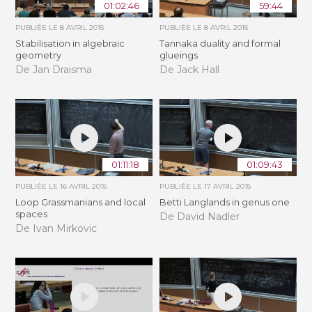
01:02:46
59:44
PUBLIÉE LE
8 AVRIL 2015
PUBLIÉE LE
8 AVRIL 2015
Stabilisation in algebraic
Tannaka duality and formal
geometry
glueings
De Jan Draisma
De Jack Hall
01:11:18
01:09:43
PUBLIÉE LE
16 AVRIL 2015
PUBLIÉE LE
17 AVRIL 2015
Loop Grassmanians and local
Betti Langlands in genus one
spaces
De David Nadler
De Ivan Mirkovic