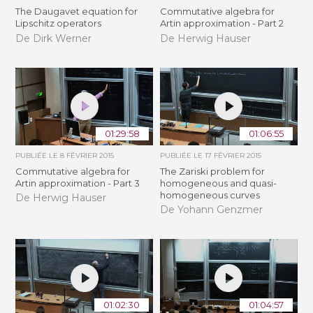
The Daugavet equation for
Commutative algebra for
Lipschitz operators
Artin approximation - Part 2
De Dirk Werner
De Herwig Hauser
01:29:58
01:06:55
PUBLIÉE LE
8 FÉVRIER 2015
PUBLIÉE LE
17 FÉVRIER 2015
Commutative algebra for
The Zariski problem for
Artin approximation - Part 3
homogeneous and quasi-
homogeneous curves
De Herwig Hauser
De Yohann Genzmer
01:02:30
01:04:57