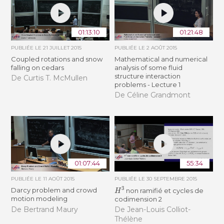
01:13:10
01:21:48
PUBLIÉE LE
21 JUILLET 2015
PUBLIÉE LE
2 AOÛT 2015
Coupled rotations and snow
Mathematical and numerical
falling on cedars
analysis of some fluid
structure interaction
De Curtis T. McMullen
problems - Lecture 1
De Céline Grandmont
01:07:44
55:34
PUBLIÉE LE
11 AOÛT 2015
PUBLIÉE LE
30 SEPTEMBRE 2015
H
3
Darcy problem and crowd
non ramifié et cycles de
motion modeling
codimension 2
De Bertrand Maury
De Jean-Louis Colliot-
Thélène