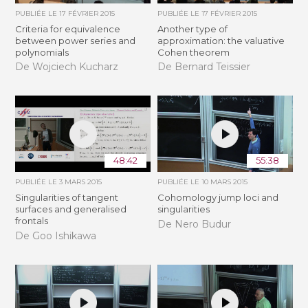
PUBLIÉE LE
17 FÉVRIER 2015
PUBLIÉE LE
17 FÉVRIER 2015
Criteria for equivalence
Another type of
between power series and
approximation: the valuative
polynomials
Cohen theorem
De Wojciech Kucharz
De Bernard Teissier
48:42
55:38
PUBLIÉE LE
3 MARS 2015
PUBLIÉE LE
10 MARS 2015
Singularities of tangent
Cohomology jump loci and
surfaces and generalised
singularities
frontals
De Nero Budur
De Goo Ishikawa