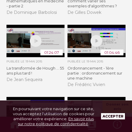
mathématiques en médecine
comment varier ses
- partie 2
exemples d'algorithmes ?
De Dominique Barbolosi
De Gilles Dowek
01:24:07
01:04:46
PUBLIÉE LE
19 MAI 2015
PUBLIÉE LE
19 MAI 2015
La transformée de Hough ... 55
Ordonnancement - 1ère
ans plus tard !
partie : ordonnancement sur
une machine
De Jean Sequeira
De Frédéric Vivien
Donner son
En poursuivant votre navigation sur ce site,
avis
vous acceptez l'utilisation de cookies pour
ACCEPTER
améliorer votre expérience.
En savoir plus
sur notre politique de confidentialité
.
01:17:19
56:46