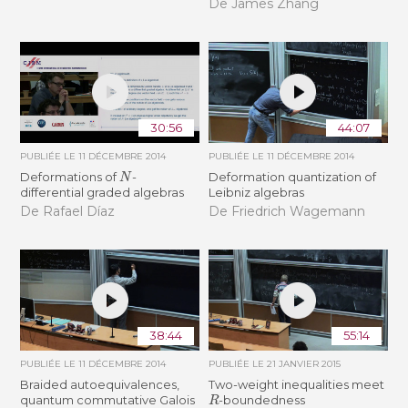
De James Zhang
30:56
44:07
PUBLIÉE LE
11 DÉCEMBRE 2014
PUBLIÉE LE
11 DÉCEMBRE 2014
N
Deformations of
-
Deformation quantization of
differential graded algebras
Leibniz algebras
De Rafael Díaz
De Friedrich Wagemann
38:44
55:14
PUBLIÉE LE
11 DÉCEMBRE 2014
PUBLIÉE LE
21 JANVIER 2015
Braided autoequivalences,
Two-weight inequalities meet
R
quantum commutative Galois
-boundedness