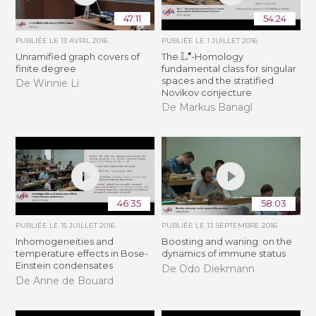
47:11
54:24
PUBLIÉE LE
13 AVRIL 2016
PUBLIÉE LE
1 JUILLET 2016
L
∙
Unramified graph covers of
The
-Homology
finite degree
fundamental class for singular
spaces and the stratified
De Winnie Li
Novikov conjecture
De Markus Banagl
46:35
58:03
PUBLIÉE LE
15 JUILLET 2016
PUBLIÉE LE
13 SEPTEMBRE 2016
Inhomogeneities and
Boosting and waning: on the
temperature effects in Bose-
dynamics of immune status
Einstein condensates
De Odo Diekmann
De Anne de Bouard