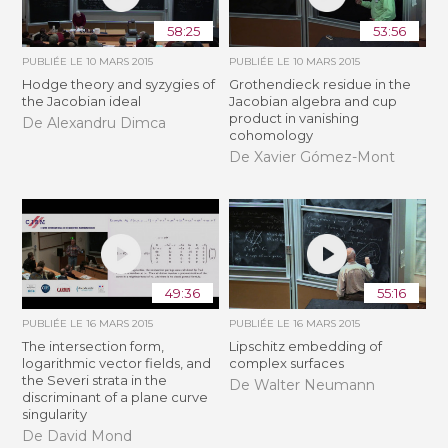
58:25
53:56
PUBLIÉE LE
10 MARS 2015
PUBLIÉE LE
10 MARS 2015
Hodge theory and syzygies of
Grothendieck residue in the
the Jacobian ideal
Jacobian algebra and cup
product in vanishing
De Alexandru Dimca
cohomology
De Xavier Gómez-Mont
49:36
55:16
PUBLIÉE LE
16 MARS 2015
PUBLIÉE LE
16 MARS 2015
The intersection form,
Lipschitz embedding of
logarithmic vector fields, and
complex surfaces
the Severi strata in the
De Walter Neumann
discriminant of a plane curve
singularity
De David Mond