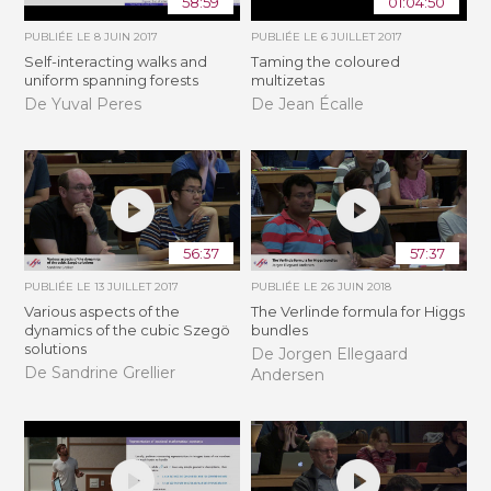
58:59
01:04:50
PUBLIÉE LE
8 JUIN 2017
PUBLIÉE LE
6 JUILLET 2017
Self-interacting walks and
Taming the coloured
uniform spanning forests
multizetas
De Yuval Peres
De Jean Écalle
56:37
57:37
PUBLIÉE LE
13 JUILLET 2017
PUBLIÉE LE
26 JUIN 2018
Various aspects of the
The Verlinde formula for Higgs
dynamics of the cubic Szegö
bundles
solutions
De Jorgen Ellegaard
De Sandrine Grellier
Andersen