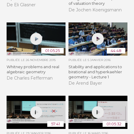
of valuation theory
De Eli Glasner
De Jochen Koenigsmann
01:05:25
44:48
PUBLIÉE LE
26 NOVEMBRE 2015
PUBLIÉE LE
5 JANVIER 2016
Whitney problems and real
Stability and applications to
algebraic geometry
birational and hyperkaehler
geometry - Lecture 1
De Charles Fefferman
De Arend Bayer
57:41
01:05:32
PUBLIÉE LE
29 JANVIER 2016
PUBLIÉE LE
16 MARS 2016