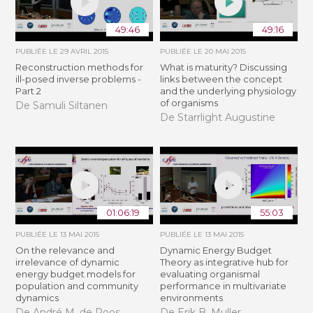
49:46
49:16
PUBLIÉE LE
29 AVRIL 2015
PUBLIÉE LE
20 MAI 2015
Reconstruction methods for
What is maturity? Discussing
ill-posed inverse problems -
links between the concept
Part 2
and the underlying physiology
of organisms
De Samuli Siltanen
De Starrlight Augustine
01:06:19
55:03
PUBLIÉE LE
13 MAI 2015
PUBLIÉE LE
13 MAI 2015
On the relevance and
Dynamic Energy Budget
irrelevance of dynamic
Theory as integrative hub for
energy budget models for
evaluating organismal
population and community
performance in multivariate
dynamics
environments
De André M. de Roos
De Erik B. Muller