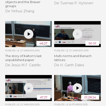
objects and the Brauer
De Tuomas P. Hytönen
groups
De Yinhuo Zhang
46:27
50:01
PUBLIÉE LE
21 JANVIER 2015
PUBLIÉE LE
21 JANVIER 2015
The story of Kalton's last
Multi-norms and Banach
unpublished paper
lattices
De Jesús M.F. Castillo
De H. Garth Dales
47:27
01:28:24
PUBLIÉE LE
21 JANVIER 2015
PUBLIÉE LE
8 FÉVRIER 2015