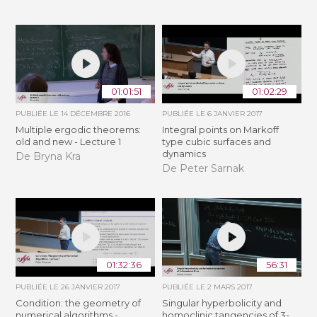
01:01:51
01:02:29
PUBLIÉE LE
14 DÉCEMBRE 2016
PUBLIÉE LE
6 JANVIER 2017
Multiple ergodic theorems:
Integral points on Markoff
old and new - Lecture 1
type cubic surfaces and
dynamics
De Bryna Kra
De Peter Sarnak
01:32:36
56:31
PUBLIÉE LE
26 JANVIER 2017
PUBLIÉE LE
2 MARS 2017
Condition: the geometry of
Singular hyperbolicity and
numerical algorithms -
homoclinic tangencies of 3-