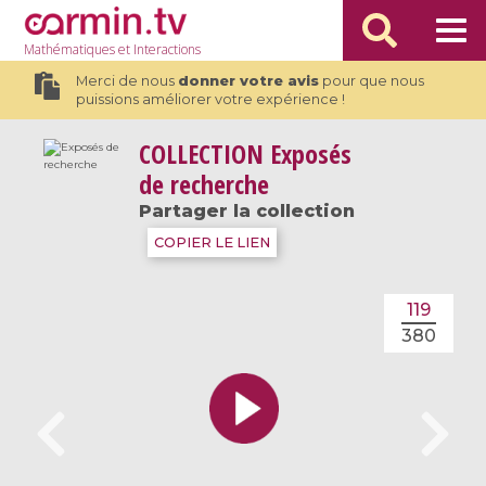
Mathématiques
et Interactions
Merci de nous
donner votre avis
pour que nous
puissions améliorer votre expérience !
COLLECTION
Exposés
de recherche
Partager la collection
COPIER LE LIEN
119
380