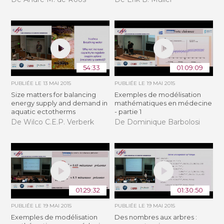
54:33
01:09:09
PUBLIÉE LE
13 MAI 2015
PUBLIÉE LE
19 MAI 2015
Size matters for balancing
Exemples de modélisation
energy supply and demand in
mathématiques en médecine
aquatic ectotherms
- partie 1
De Wilco C.E.P. Verberk
De Dominique Barbolosi
01:29:32
01:30:50
PUBLIÉE LE
19 MAI 2015
PUBLIÉE LE
19 MAI 2015
Exemples de modélisation
Des nombres aux arbres :