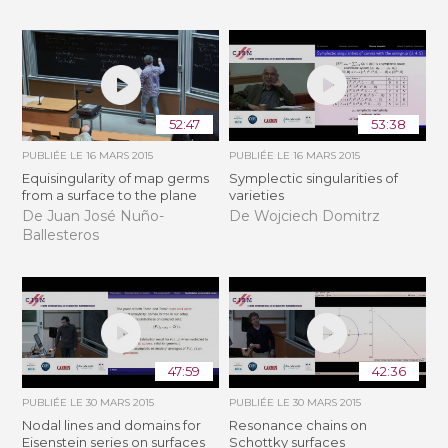
52:47
53:38
PUBLIÉE LE
16 MARS 2015
PUBLIÉE LE
16 MARS 2015
Equisingularity of map germs
Symplectic singularities of
from a surface to the plane
varieties
De Juan José Nuño-
De Wojciech Domitrz
Ballesteros
47:59
42:36
PUBLIÉE LE
30 MARS 2015
PUBLIÉE LE
30 MARS 2015
Nodal lines and domains for
Resonance chains on
Eisenstein series on surfaces
Schottky surfaces