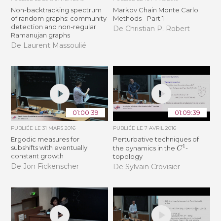
Non-backtracking spectrum
Markov Chain Monte Carlo
of random graphs: community
Methods - Part 1
detection and non-regular
De Christian P. Robert
Ramanujan graphs
De Laurent Massoulié
01:00:39
01:09:39
PUBLIÉE LE
31 MARS 2016
PUBLIÉE LE
7 AVRIL 2016
Ergodic measures for
Perturbative techniques of
C
1
subshifts with eventually
the dynamics in the
-
constant growth
topology
De Jon Fickenscher
De Sylvain Crovisier