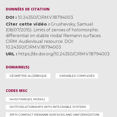
DONNÉES DE CITATION
DOI
10.24350/CIRM.V.18794003
Citer cette vidéo
Grushevsky, Samuel
(08/07/2015). Limits of zeroes of holomorphic
differential on stable nodal Riemann surfaces.
CIRM. Audiovisual resource. DOI:
10.24350/CIRM.V.18794003
URL
https://dx.doi.org/10.24350/CIRM.V.18794003
DOMAINE(S)
GÉOMÉTRIE ALGÉBRIQUE
VARIABLES COMPLEXES
CODES MSC
14H10 FAMILIES, MODULI
14H70 RELATIONSHIPS WITH INTEGRABLE SYSTEMS
30F10 COMPACT RIEMANN SURFACES AND UNIFORMIZATION