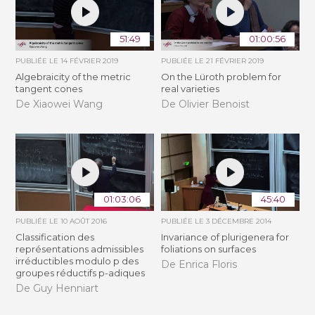
51:49
01:00:56
PUBLIÉE LE
14 FÉVRIER 2019
PUBLIÉE LE
21 FÉVRIER 2019
Algebraicity of the metric
​On the Lüroth problem for
tangent cones
real varieties
De Xiaowei Wang
De Olivier Benoist
01:03:06
45:40
PUBLIÉE LE
10 AOÛT 2016
PUBLIÉE LE
3 DÉCEMBRE 2014
Classification des
Invariance of plurigenera for
représentations admissibles
foliations on surfaces
irréductibles modulo p des
De Enrica Floris
groupes réductifs p-adiques
De Guy Henniart