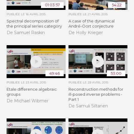
01:03:57
54:22
PUBLIÉE LE
16 AVRIL 2015
PUBLIÉE LE
21 AVRIL 2015
Spectral decomposition of
A case of the dynamical
the principal series category
André-Oort conjecture
De Samuel Raskin
De Holly Krieger
49:46
53:00
PUBLIÉE LE
23 AVRIL 2015
PUBLIÉE LE
29 AVRIL 2015
Etale difference algebraic
Reconstruction methods for
groups
ill-posed inverse problems -
Part 1
De Michael Wibmer
De Samuli Siltanen