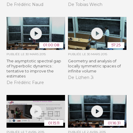
De Frédéric Naud
De Tobias Weich
01:00:08
57:25
PUBLIÉE LE
30 MARS 2015
PUBLIÉE LE
30 MARS 2015
The asymptotic spectral gap
Geometry and analysis of
of hyperbolic dynamics :
locally symmetric spaces of
tentative to improve the
infinite volume
estimates
De Lizhen Ji
De Frédéric Faure
01:15:11
01:16:31
PUBLIÉE LE
7 AVRIL 2015
PUBLIÉE LE
2 AVRIL 2015