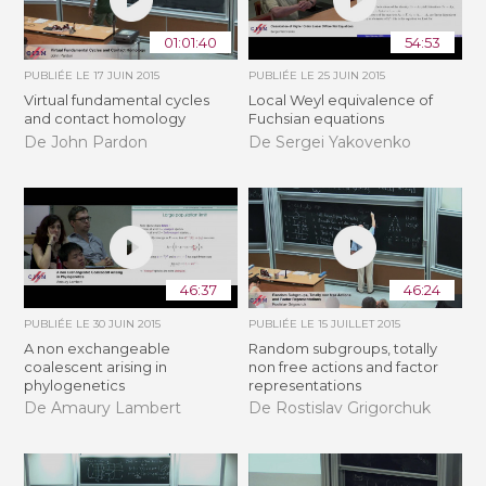
01:01:40
54:53
PUBLIÉE LE
17 JUIN 2015
PUBLIÉE LE
25 JUIN 2015
Virtual fundamental cycles
Local Weyl equivalence of
and contact homology
Fuchsian equations
De John Pardon
De Sergei Yakovenko
46:37
46:24
PUBLIÉE LE
30 JUIN 2015
PUBLIÉE LE
15 JUILLET 2015
A non exchangeable
Random subgroups, totally
coalescent arising in
non free actions and factor
phylogenetics
representations
De Amaury Lambert
De Rostislav Grigorchuk