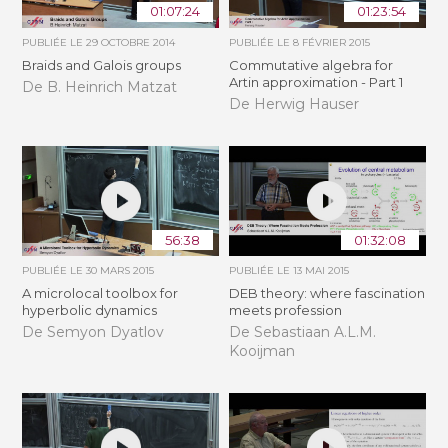
01:07:24
01:23:54
PUBLIÉE LE
29 OCTOBRE 2014
PUBLIÉE LE
8 FÉVRIER 2015
Braids and Galois groups
Commutative algebra for
Artin approximation - Part 1
De B. Heinrich Matzat
De Herwig Hauser
56:38
01:32:08
PUBLIÉE LE
30 MARS 2015
PUBLIÉE LE
13 MAI 2015
A microlocal toolbox for
DEB theory: where fascination
hyperbolic dynamics
meets profession
De Semyon Dyatlov
De Sebastiaan A.L.M.
Kooijman