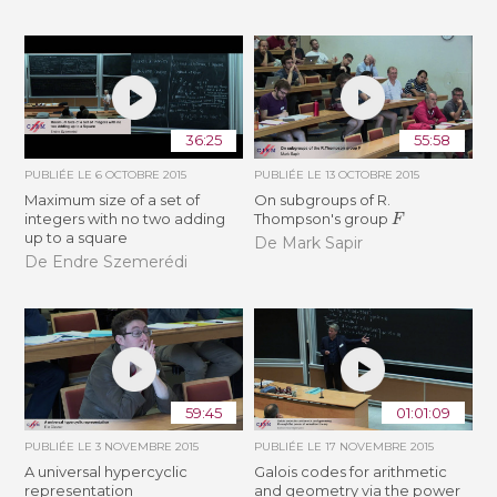
36:25
55:58
PUBLIÉE LE
6 OCTOBRE 2015
PUBLIÉE LE
13 OCTOBRE 2015
Maximum size of a set of
On subgroups of R.
F
integers with no two adding
Thompson's group
up to a square
De Mark Sapir
De Endre Szemerédi
59:45
01:01:09
PUBLIÉE LE
3 NOVEMBRE 2015
PUBLIÉE LE
17 NOVEMBRE 2015
A universal hypercyclic
Galois codes for arithmetic
representation
and geometry via the power