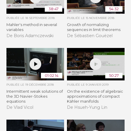
38:47
54:32
PUBLIÉE LE
18 SEPTEMBRE 2018
PUBLIÉE LE
15 NOVEMBRE 2018
Mahler's method in several
​​​Growth of normalizing
variables
sequences in limit theorems
De Boris Adamczewski
De Sébastien Gouëzel
01:02:14
50:27
PUBLIÉE LE
19 DÉCEMBRE 2018
PUBLIÉE LE
9 JANVIER 2019
Intermittent weak solutions of
On the existence of algebraic
the 3D Navier-Stokes
approximations of compact
equations
Kähler manifolds
De Vlad Vicol
De Hsueh-Yung Lin