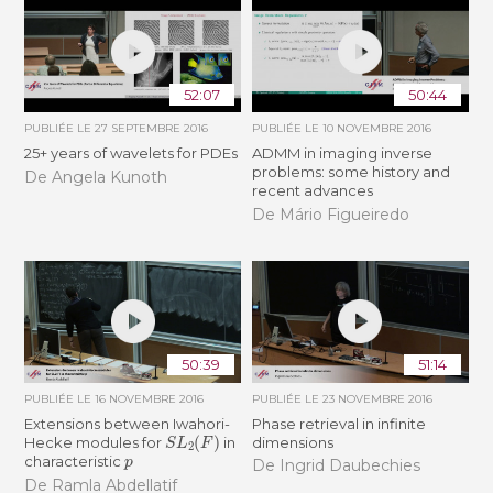
52:07
50:44
PUBLIÉE LE
27 SEPTEMBRE 2016
PUBLIÉE LE
10 NOVEMBRE 2016
25+ years of wavelets for PDEs
ADMM in imaging inverse
problems: some history and
De Angela Kunoth
recent advances
De Mário Figueiredo
50:39
51:14
PUBLIÉE LE
16 NOVEMBRE 2016
PUBLIÉE LE
23 NOVEMBRE 2016
Extensions between Iwahori-
Phase retrieval in infinite
S
L
2
(
F
)
Hecke modules for
in
dimensions
p
characteristic
De Ingrid Daubechies
De Ramla Abdellatif