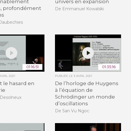
nnablement
univers en expansion
es, profondément
De Emmanuel Kowalski
es
 Daubechies
01:16:51
01:35:16
AVRIL 2021
PUBLIÉE LE
3 AVRIL 2021
t le hasard en
De l’horloge de Huygens
ie
à l’équation de
Schrödinger un monde
Desolneux
d’oscillations
De San Vu Ngoc