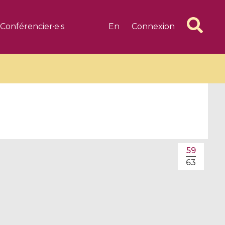
Conférencier·e·s
En
Connexion
6 videos
1 videos
59
d complex
CIMPA-CIRM Fellowships «
63
algébrique
Research in Residence »
Introduction to Dissipative
Dynamical Systems in Infinite
Dimensions and Their
Applications