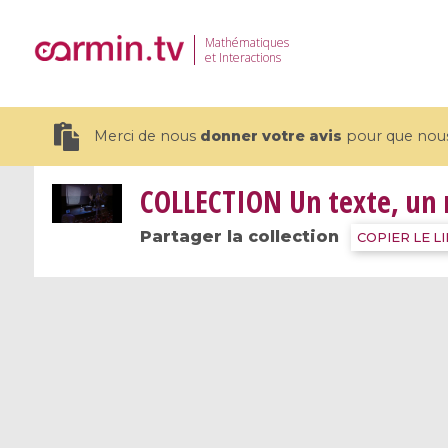
Mathématiques
et Interactions
Merci de nous
donner votre avis
pour que nous 
COLLECTION
Un texte, un
Partager la collection
COPIER LE L
19 videos
CEMRACS 2026 : Modeling and AI
Coulomb b
for Environmental Transition /
quantum 
Centre d'Eté Mathématique de
Coulomb 
Recherche Avancée en Calcul
affines
Scientifique