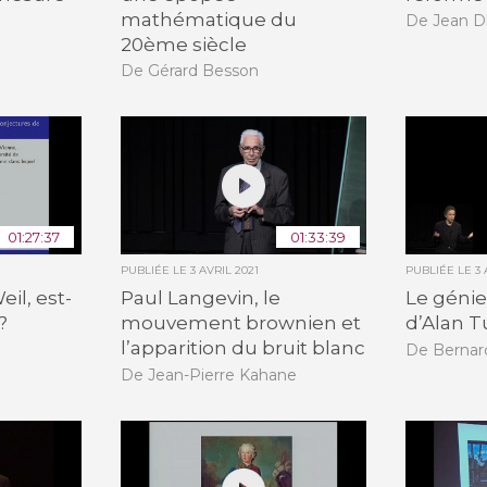
mathématique du
De Jean 
20ème siècle
De Gérard Besson
01:27:37
01:33:39
PUBLIÉE LE
3 AVRIL 2021
PUBLIÉE LE
3 
eil, est-
Paul Langevin, le
Le géni
?
mouvement brownien et
d’Alan T
l’apparition du bruit blanc
De Bernar
De Jean-Pierre Kahane