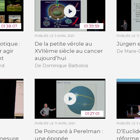
01:38:07
01:39:59
PUBLIÉE LE
3 AVRIL 2021
PUBLIÉE LE
1
otique :
De la petite vérole au
Jürgen e
 agir
XVIIème siècle au cancer
De Marie-
nt
aujourd’hui
nd
De Dominique Barbolosi
01:27:01
PUBLIÉE LE
11 AVRIL 2021
PUBLIÉE LE
3 
De Poincaré à Perelman :
D’Euclid
mesure
une épopée
réforme