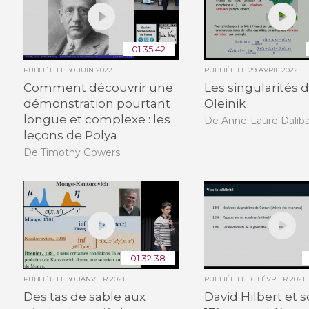
01:35:42
PUBLIÉE LE
30 JUIN 2022
PUBLIÉE LE
29 AVRIL 2022
Comment découvrir une
Les singularités 
démonstration pourtant
Oleinik
longue et complexe : les
De Anne-Laure Dalib
leçons de Polya
De Timothy Gowers
01:32:38
PUBLIÉE LE
30 JANVIER 2021
PUBLIÉE LE
16 FÉVRIER 2021
Des tas de sable aux
David Hilbert et 