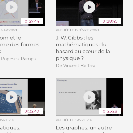
01:27:44
01:28:45
7 MARS 2021
PUBLIÉE LE
15 FÉVRIER 2021
om et le
J. W. Gibbs : les
me des formes
mathématiques du
s
hasard au cœur de la
physique ?
k Popescu-Pampu
De Vincent Beffara
01:32:49
01:25:28
AVRIL 2021
PUBLIÉE LE
3 AVRIL 2021
tiques,
Les graphes, un autre