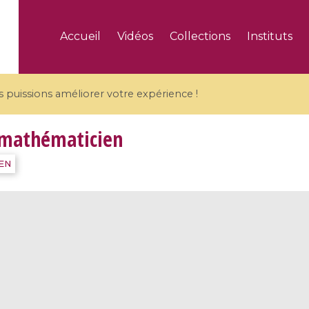
Accueil
Vidéos
Collections
Instituts
puissions améliorer votre expérience !
 mathématicien
IEN
5 videos
ranches and affine
Algebraic geometry an
groups / Branches de
geometry / Géométrie 
et groupes quantiques
et géométrie complexe