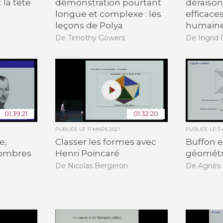
la tête
démonstration pourtant
déraiso
longue et complexe : les
efficac
leçons de Polya
humain
De Timothy Gowers
De Ingrid
01:39:21
01:32:20
PUBLIÉE LE
11 MARS 2021
PUBLIÉE LE
3 
e,
Classer les formes avec
Buffon e
 nombres
Henri Poincaré
géométr
De Nicolas Bergeron
De Agnès 