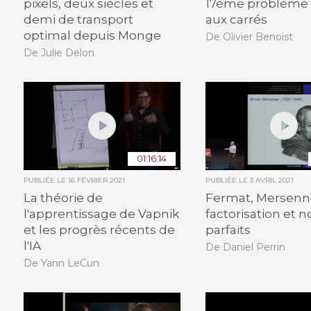
pixels, deux siècles et
17ème problème : 
demi de transport
aux carrés
optimal depuis Monge
De Olivier Benoist
De Julie Delon
01:16:14
PUBLIÉE LE
16 FÉVRIER 2021
PUBLIÉE LE
3 AVRIL 2021
La théorie de
Fermat, Mersenn
l'apprentissage de Vapnik
factorisation et
et les progrès récents de
parfaits
l'IA
De Daniel Perrin
De Yann LeCun