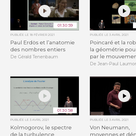
01:30:59
PUBLIÉE LE
18 FÉVRIER 2021
PUBLIÉE LE
3 AVRIL 2021
Paul Erdös et l’anatomie
Poincaré et la rob
des nombres entiers
la géométrie pour
par le mouveme
De Gérald Tenenbaum
De Jean-Paul Laumo
01:30:58
PUBLIÉE LE
3 AVRIL 2021
PUBLIÉE LE
3 AVRIL 2021
Kolmogorov, le spectre
Von Neumann,
de la turbulence
moyennes et dé