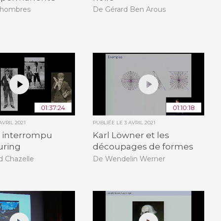
Dhombres
De Gérard Ben Arous
01:37:24
01:10:18
AVRIL 2021
PUBLIÉE LE
3 AVRIL 2021
e interrompu
Karl Löwner et les
uring
découpages de formes
d Chazelle
De Wendelin Werner