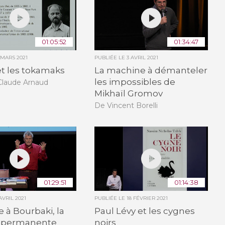
01:05:52
01:34:47
1 MARS 2021
PUBLIÉE LE
3 AVRIL 2021
t les tokamaks
La machine à démanteler
les impossibles de
Claude Arnaud
Mikhaïl Gromov
De Vincent Borelli
01:29:51
01:14:38
AVRIL 2021
PUBLIÉE LE
18 FÉVRIER 2021
e à Bourbaki, la
Paul Lévy et les cygnes
 permanente
noirs