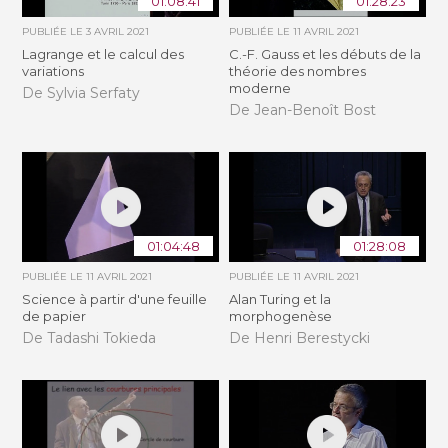
01:08:41
01:28:23
PUBLIÉE LE
3 AVRIL 2021
PUBLIÉE LE
11 AVRIL 2021
Lagrange et le calcul des
C.-F. Gauss et les débuts de la
variations
théorie des nombres
moderne
De Sylvia Serfaty
De Jean-Benoît Bost
01:04:48
01:28:08
PUBLIÉE LE
11 AVRIL 2021
PUBLIÉE LE
11 AVRIL 2021
Science à partir d'une feuille
Alan Turing et la
de papier
morphogenèse
De Tadashi Tokieda
De Henri Berestycki