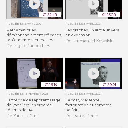
01:32:49
01:25:28
PUBLIÉE LE
3 AVRIL 2021
PUBLIÉE LE
3 AVRIL 2021
Mathématiques,
Les graphes, un autre univers
déraisonnablement efficaces,
en expansion
profondément humaines
De Emmanuel Kowalski
De Ingrid Daubechies
01:16:14
01:39:21
PUBLIÉE LE
16 FÉVRIER 2021
PUBLIÉE LE
3 AVRIL 2021
La théorie de l'apprentissage
Fermat, Mersenne,
de Vapnik et les progrès
factorisation et nombres
récents de l'IA
parfaits
De Yann LeCun
De Daniel Perrin