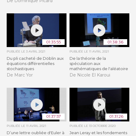
De Dominique Picard
01:35:55
01:38:36
PUBLIÉE LE
3 AVRIL 2021
PUBLIÉE LE
11 AVRIL 2021
Du pli cacheté de Döblin aux
De la théorie de la
équations différentielles
spéculation aux
stochastiques
mathématiques de l'aléatoire
De Marc Yor
De Nicole El Karoui
01:37:57
01:31:26
PUBLIÉE LE
11 AVRIL 2021
PUBLIÉE LE
13 OCTOBRE 2020
D’une lettre oubliée d'Euler à
Jean Leray et les fondements