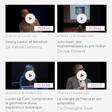
01:29:44
01:39:42
PUBLIÉE LE
3 AVRIL 2021
PUBLIÉE LE
18 FÉVRIER 2021
Georg Cantor et les infinis
John Nash, des
mathématiques au prix Nobel
De Patrick Dehornoy
De Ivar Ekeland
01:32:38
01:20:11
PUBLIÉE LE
18 FÉVRIER 2021
PUBLIÉE LE
3 AVRIL 2021
Lucien Le Cam : comprendre
Le triangle de Pascal et ses
la géométrie d'une
propriétés
expérience statistique
De Christophe Soulé