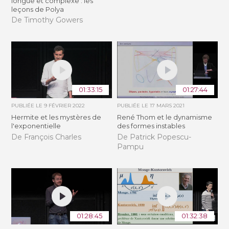
longue et complexe : les
leçons de Polya
De Timothy Gowers
01:33:15
01:27:44
PUBLIÉE LE
9 FÉVRIER 2022
PUBLIÉE LE
17 MARS 2021
Hermite et les mystères de
René Thom et le dynamisme
l'exponentielle
des formes instables
De François Charles
De Patrick Popescu-
Pampu
01:28:45
01:32:38