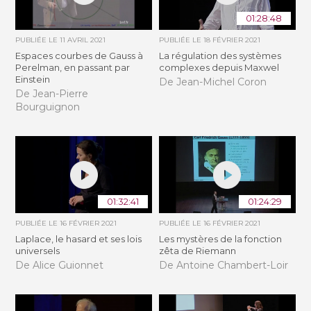
01:28:48
PUBLIÉE LE
11 AVRIL 2021
PUBLIÉE LE
18 FÉVRIER 2021
Espaces courbes de Gauss à
La régulation des systèmes
Perelman, en passant par
complexes depuis Maxwel
Einstein
De Jean-Michel Coron
De Jean-Pierre
Bourguignon
01:32:41
01:24:29
PUBLIÉE LE
16 FÉVRIER 2021
PUBLIÉE LE
16 FÉVRIER 2021
Laplace, le hasard et ses lois
Les mystères de la fonction
universels
zêta de Riemann
De Alice Guionnet
De Antoine Chambert-Loir