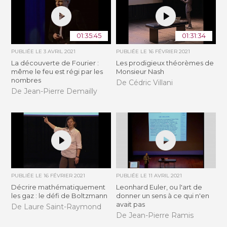
01:35:45
01:31:34
PUBLIÉE LE
3 AVRIL 2021
PUBLIÉE LE
16 FÉVRIER 2021
La découverte de Fourier :
Les prodigieux théorèmes de
même le feu est régi par les
Monsieur Nash
nombres
De Cédric Villani
De Jean-Pierre Demailly
PUBLIÉE LE
16 FÉVRIER 2021
PUBLIÉE LE
11 AVRIL 2021
Décrire mathématiquement
Leonhard Euler, ou l'art de
les gaz : le défi de Boltzmann
donner un sens à ce qui n'en
avait pas
De Laure Saint-Raymond
De Jean-Pierre Ramis