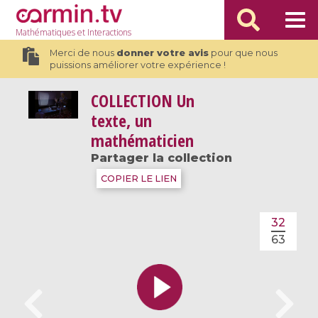
Mathématiques
et Interactions
Merci de nous
donner votre avis
pour que nous
puissions améliorer votre expérience !
COLLECTION
Un
texte, un
mathématicien
Partager la collection
COPIER LE LIEN
32
63