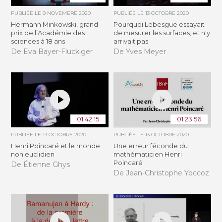
PUBLIÉE LE
9 NOVEMBRE 2020
PUBLIÉE LE
13 OCTOBRE 2020
Hermann Minkowski, grand
Pourquoi Lebesgue essayait
prix de l’Académie des
de mesurer les surfaces, et n'y
sciences à 18 ans
arrivait pas
De Eva Bayer-Fluckiger
De Yves Meyer
01:42:15
01:23:56
PUBLIÉE LE
13 OCTOBRE 2020
PUBLIÉE LE
13 OCTOBRE 2020
Henri Poincaré et le monde
Une erreur féconde du
non euclidien
mathématicien Henri
Poincaré
De Étienne Ghys
De Jean-Christophe Yoccoz