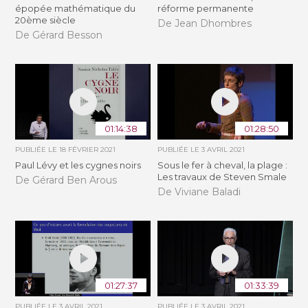
épopée mathématique du
réforme permanente
20ème siècle
De Jean Dhombres
De Gérard Besson
01:14:38
01:28:50
PUBLIÉE LE
18 FÉVRIER 2021
PUBLIÉE LE
3 AVRIL 2021
Paul Lévy et les cygnes noirs
Sous le fer à cheval, la plage :
Les travaux de Steven Smale
De Gérard Ben Arous
De Viviane Baladi
01:27:37
01:33:39
PUBLIÉE LE
3 AVRIL 2021
PUBLIÉE LE
3 AVRIL 2021