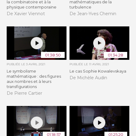
la combinatoire et à la
mathématiques de la
physique contemporaine
turbulence
De Xavier Viennot
De Jean-Yves Chemin
01:38:50
01:34:28
PUBLIÉE LE
3 AVRIL 2021
PUBLIÉE LE
11 AVRIL 2021
Le symbolisme
Le cas Sophie Kowalevskaya
mathématique : des figures
De Michèle Audin
aux nombres et à leurs
transfigurations
De Pierre Cartier
01:18:57
01:25:20