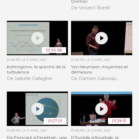
Gromov
De Vincent Borelli
01:30:58
PUBLIÉE LE
3 AVRIL 2021
PUBLIÉE LE
3 AVRIL 2021
Kolmogorov, le spectre de la
Von Neumann, moyennes et
turbulence
démesure
De Isabelle Gallagher
De Damien Gaboriau
01:27:01
01:29:51
PUBLIÉE LE
11 AVRIL 2021
PUBLIÉE LE
3 AVRIL 2021
De Poincaré à Perelman : une
D’Euclide à Bourbaki, la