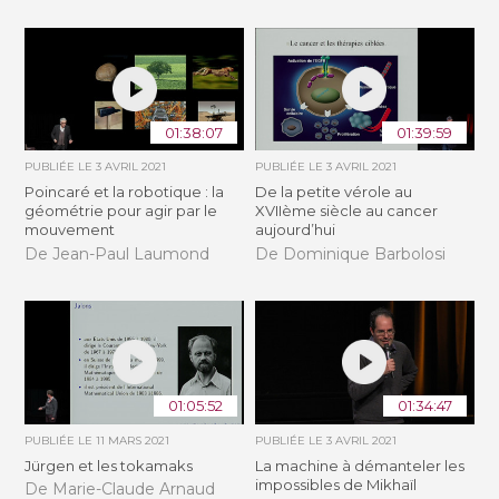
01:38:07
01:39:59
PUBLIÉE LE
3 AVRIL 2021
PUBLIÉE LE
3 AVRIL 2021
Poincaré et la robotique : la
De la petite vérole au
géométrie pour agir par le
XVIIème siècle au cancer
mouvement
aujourd’hui
De Jean-Paul Laumond
De Dominique Barbolosi
01:05:52
01:34:47
PUBLIÉE LE
11 MARS 2021
PUBLIÉE LE
3 AVRIL 2021
Jürgen et les tokamaks
La machine à démanteler les
impossibles de Mikhaïl
De Marie-Claude Arnaud