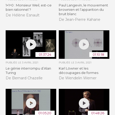
1+1=0 : Monsieur Weil, est-ce
Paul Langevin, le mouvement
bien rationnel ?
brownien et l’apparition du
bruit blanc
De Hélène Esnault
De Jean-Pierre Kahane
01:37:24
01:10:18
PUBLIÉE LE
3 AVRIL 2021
PUBLIÉE LE
3 AVRIL 2021
Le génie interrompu d’Alan
Karl Löwner et les
Turing
découpages de formes
De Bernard Chazelle
De Wendelin Werner
01:05:20
01:48:26