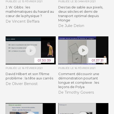
PUBLIÉE LE
15 FÉVRIER 2021
PUBLIÉE LE
30 JANVIER 2021
J. W. Gibbs : les
Des tas de sable aux pixels,
mathématiques du hasard au
deux siècles et demi de
cœur de la physique ?
transport optimal depuis
Monge
De Vincent Beffara
De Julie Delon
01:30:39
01:37:31
PUBLIÉE LE
16 FÉVRIER 2021
PUBLIÉE LE
16 FÉVRIER 2021
David Hilbert et son 17ème
Comment découvrir une
problème : la tête aux carrés
démonstration pourtant
longue et complexe : les
De Olivier Benoist
leçons de Polya
De Timothy Gowers