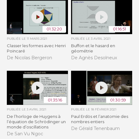
01:32:20
01:16:51
PUBLIÉE LE
11 MARS 2021
PUBLIÉE LE
3 AVRIL 2021
Classer les formes avec Henri
Buffon et le hasard en
Poincaré
géométrie
De Nicolas Bergeron
De Agnès Desolneux
01:35:16
01:30:59
PUBLIÉE LE
3 AVRIL 2021
PUBLIÉE LE
18 FÉVRIER 2021
De l’horloge de Huygens à
Paul Erdös et l’anatomie des
l’équation de Schrödinger un
nombres entiers
monde d’oscillations
De Gérald Tenenbaum
De San Vu Ngoc