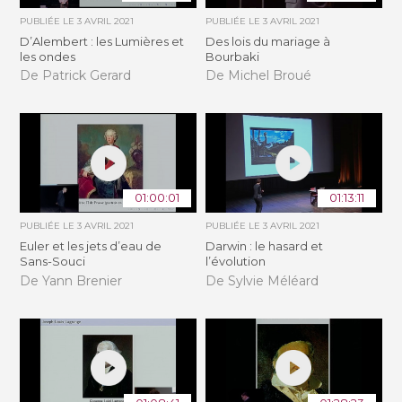
PUBLIÉE LE
3 AVRIL 2021
PUBLIÉE LE
3 AVRIL 2021
D’Alembert : les Lumières et
Des lois du mariage à
les ondes
Bourbaki
De Patrick Gerard
De Michel Broué
01:00:01
01:13:11
PUBLIÉE LE
3 AVRIL 2021
PUBLIÉE LE
3 AVRIL 2021
Euler et les jets d’eau de
Darwin : le hasard et
Sans-Souci
l’évolution
De Yann Brenier
De Sylvie Méléard