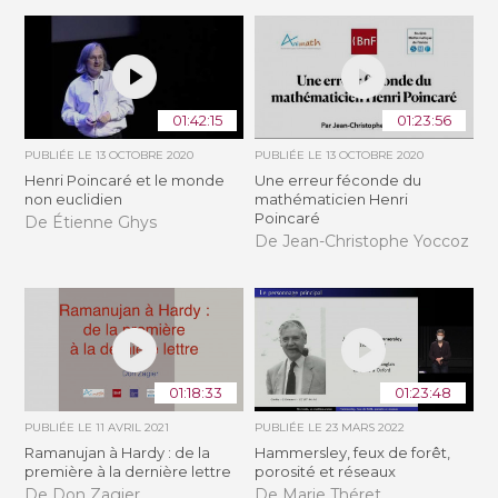
01:42:15
01:23:56
PUBLIÉE LE
13 OCTOBRE 2020
PUBLIÉE LE
13 OCTOBRE 2020
Henri Poincaré et le monde
Une erreur féconde du
non euclidien
mathématicien Henri
Poincaré
De Étienne Ghys
De Jean-Christophe Yoccoz
01:18:33
01:23:48
PUBLIÉE LE
11 AVRIL 2021
PUBLIÉE LE
23 MARS 2022
Ramanujan à Hardy : de la
Hammersley, feux de forêt,
première à la dernière lettre
porosité et réseaux
De Don Zagier
De Marie Théret