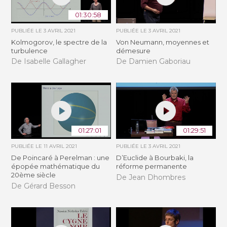
01:30:58
PUBLIÉE LE
3 AVRIL 2021
PUBLIÉE LE
3 AVRIL 2021
Kolmogorov, le spectre de la
Von Neumann, moyennes et
turbulence
démesure
De Isabelle Gallagher
De Damien Gaboriau
01:27:01
01:29:51
PUBLIÉE LE
11 AVRIL 2021
PUBLIÉE LE
3 AVRIL 2021
De Poincaré à Perelman : une
D’Euclide à Bourbaki, la
épopée mathématique du
réforme permanente
20ème siècle
De Jean Dhombres
De Gérard Besson