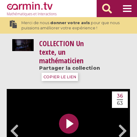
Mathématiques
et Interactions
Merci de nous
donner votre avis
pour que nous
puissions améliorer votre expérience !
COLLECTION
Un
texte, un
mathématicien
Partager la collection
COPIER LE LIEN
36
63