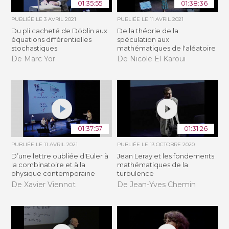
01:35:55
01:38:36
PUBLIÉE LE
3 AVRIL 2021
PUBLIÉE LE
11 AVRIL 2021
Du pli cacheté de Döblin aux
De la théorie de la
équations différentielles
spéculation aux
stochastiques
mathématiques de l'aléatoire
De Marc Yor
De Nicole El Karoui
01:37:57
01:31:26
PUBLIÉE LE
11 AVRIL 2021
PUBLIÉE LE
13 OCTOBRE 2020
D’une lettre oubliée d'Euler à
Jean Leray et les fondements
la combinatoire et à la
mathématiques de la
physique contemporaine
turbulence
De Xavier Viennot
De Jean-Yves Chemin