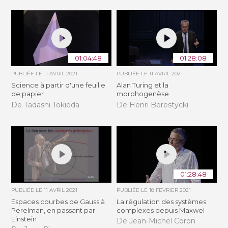
01:04:48
01:28:08
PUBLIÉE LE
11 AVRIL 2021
PUBLIÉE LE
11 AVRIL 2021
Science à partir d'une feuille
Alan Turing et la
de papier
morphogenèse
De Tadashi Tokieda
De Henri Berestycki
01:28:48
PUBLIÉE LE
11 AVRIL 2021
PUBLIÉE LE
18 FÉVRIER 2021
Espaces courbes de Gauss à
La régulation des systèmes
Perelman, en passant par
complexes depuis Maxwel
Einstein
De Jean-Michel Coron