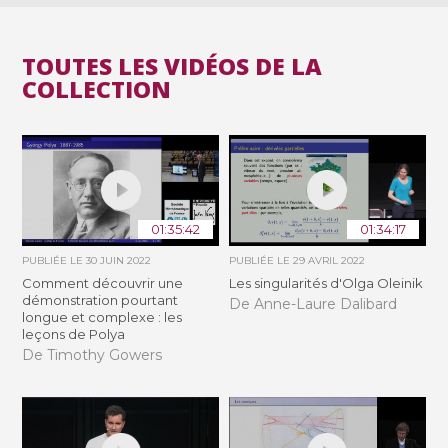
TOUTES LES VIDÉOS DE LA
COLLECTION
01:35:42
01:34:17
PUBLIÉE LE
30 JUIN 2022
PUBLIÉE LE
29 AVRIL 2022
Comment découvrir une
Les singularités d'Olga Oleinik
démonstration pourtant
De Anne-Laure Dalibard
longue et complexe : les
leçons de Polya
De Timothy Gowers