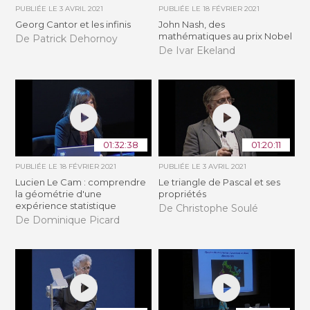
PUBLIÉE LE
3 AVRIL 2021
PUBLIÉE LE
18 FÉVRIER 2021
Georg Cantor et les infinis
John Nash, des
mathématiques au prix Nobel
De Patrick Dehornoy
De Ivar Ekeland
01:32:38
01:20:11
PUBLIÉE LE
18 FÉVRIER 2021
PUBLIÉE LE
3 AVRIL 2021
Lucien Le Cam : comprendre
Le triangle de Pascal et ses
la géométrie d'une
propriétés
expérience statistique
De Christophe Soulé
De Dominique Picard