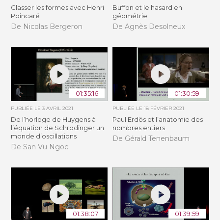
Classer les formes avec Henri
Buffon et le hasard en
Poincaré
géométrie
De Nicolas Bergeron
De Agnès Desolneux
01:35:16
01:30:59
PUBLIÉE LE
3 AVRIL 2021
PUBLIÉE LE
18 FÉVRIER 2021
De l’horloge de Huygens à
Paul Erdös et l’anatomie des
l’équation de Schrödinger un
nombres entiers
monde d’oscillations
De Gérald Tenenbaum
De San Vu Ngoc
01:38:07
01:39:59