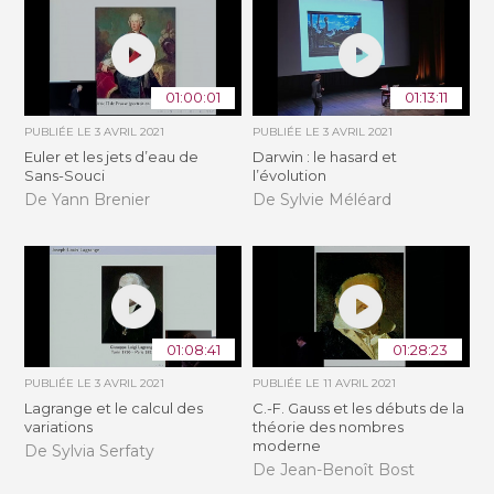
01:00:01
01:13:11
PUBLIÉE LE
3 AVRIL 2021
PUBLIÉE LE
3 AVRIL 2021
Euler et les jets d’eau de
Darwin : le hasard et
Sans-Souci
l’évolution
De Yann Brenier
De Sylvie Méléard
01:08:41
01:28:23
PUBLIÉE LE
3 AVRIL 2021
PUBLIÉE LE
11 AVRIL 2021
Lagrange et le calcul des
C.-F. Gauss et les débuts de la
variations
théorie des nombres
moderne
De Sylvia Serfaty
De Jean-Benoît Bost