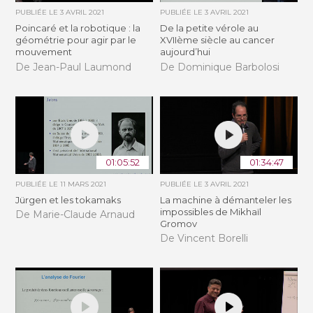
PUBLIÉE LE
3 AVRIL 2021
PUBLIÉE LE
3 AVRIL 2021
Poincaré et la robotique : la
De la petite vérole au
géométrie pour agir par le
XVIIème siècle au cancer
mouvement
aujourd’hui
De Jean-Paul Laumond
De Dominique Barbolosi
01:05:52
01:34:47
PUBLIÉE LE
11 MARS 2021
PUBLIÉE LE
3 AVRIL 2021
Jürgen et les tokamaks
La machine à démanteler les
impossibles de Mikhaïl
De Marie-Claude Arnaud
Gromov
De Vincent Borelli