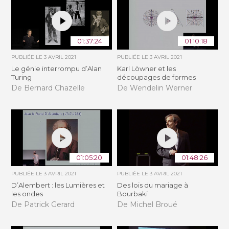
01:37:24
01:10:18
PUBLIÉE LE
3 AVRIL 2021
PUBLIÉE LE
3 AVRIL 2021
Le génie interrompu d’Alan
Karl Löwner et les
Turing
découpages de formes
De Bernard Chazelle
De Wendelin Werner
01:05:20
01:48:26
PUBLIÉE LE
3 AVRIL 2021
PUBLIÉE LE
3 AVRIL 2021
D’Alembert : les Lumières et
Des lois du mariage à
les ondes
Bourbaki
De Patrick Gerard
De Michel Broué