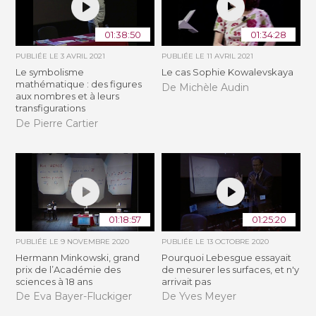
01:38:50
01:34:28
PUBLIÉE LE
3 AVRIL 2021
PUBLIÉE LE
11 AVRIL 2021
Le symbolisme
Le cas Sophie Kowalevskaya
mathématique : des figures
De Michèle Audin
aux nombres et à leurs
transfigurations
De Pierre Cartier
01:18:57
01:25:20
PUBLIÉE LE
9 NOVEMBRE 2020
PUBLIÉE LE
13 OCTOBRE 2020
Hermann Minkowski, grand
Pourquoi Lebesgue essayait
prix de l’Académie des
de mesurer les surfaces, et n'y
sciences à 18 ans
arrivait pas
De Eva Bayer-Fluckiger
De Yves Meyer