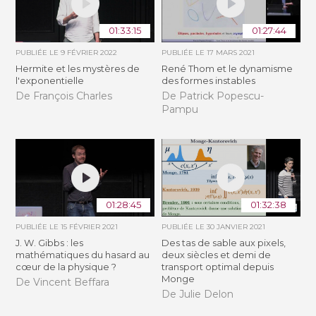
01:33:15
01:27:44
PUBLIÉE LE
9 FÉVRIER 2022
PUBLIÉE LE
17 MARS 2021
Hermite et les mystères de
René Thom et le dynamisme
l'exponentielle
des formes instables
De François Charles
De Patrick Popescu-
Pampu
01:28:45
01:32:38
PUBLIÉE LE
15 FÉVRIER 2021
PUBLIÉE LE
30 JANVIER 2021
J. W. Gibbs : les
Des tas de sable aux pixels,
mathématiques du hasard au
deux siècles et demi de
cœur de la physique ?
transport optimal depuis
Monge
De Vincent Beffara
De Julie Delon