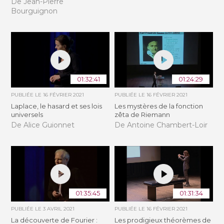
De Jean-Pierre
Bourguignon
01:32:41
01:24:29
PUBLIÉE LE
16 FÉVRIER 2021
PUBLIÉE LE
16 FÉVRIER 2021
Laplace, le hasard et ses lois
Les mystères de la fonction
universels
zêta de Riemann
De Alice Guionnet
De Antoine Chambert-Loir
01:35:45
01:31:34
PUBLIÉE LE
3 AVRIL 2021
PUBLIÉE LE
16 FÉVRIER 2021
La découverte de Fourier :
Les prodigieux théorèmes de