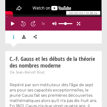
00:00:00
/
01:28:24
1
x
C.-F. Gauss et les débuts de la théorie
des nombres moderne
De
Jean-Benoît Bost
Repéré par son instituteur dès l'âge de sept
ans pour ses capacités exceptionnelles, le
jeune Gauss fait ses premières découvertes
mathématiques alors qu'il n'a pas dix-huit ans.
En 1801, Gauss n'a que vingt-quatre ans ; il