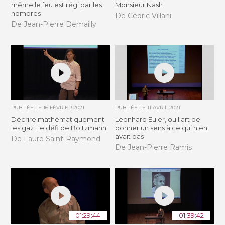
même le feu est régi par les
Monsieur Nash
nombres
De Cédric Villani
De Jean-Pierre Demailly
PUBLIÉE LE
16 FÉVRIER 2021
PUBLIÉE LE
11 AVRIL 2021
Décrire mathématiquement
Leonhard Euler, ou l'art de
les gaz : le défi de Boltzmann
donner un sens à ce qui n'en
avait pas
De Laure Saint-Raymond
De Jean-Pierre Ramis
01:29:44
01:39:42