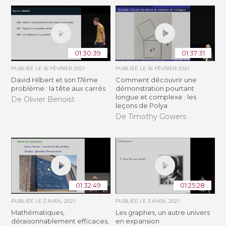
01:30:39
01:37:31
PUBLIÉE LE
16 FÉVRIER 2021
PUBLIÉE LE
16 FÉVRIER 2021
David Hilbert et son 17ème
Comment découvrir une
problème : la tête aux carrés
démonstration pourtant
longue et complexe : les
De Olivier Benoist
leçons de Polya
De Timothy Gowers
01:32:49
01:25:28
PUBLIÉE LE
3 AVRIL 2021
PUBLIÉE LE
3 AVRIL 2021
Mathématiques,
Les graphes, un autre univers
déraisonnablement efficaces,
en expansion