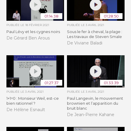
01:14:38
01:28:50
PUBLIÉE LE
18 FÉVRIER 2021
PUBLIÉE LE
3 AVRIL 2021
Paul Lévy et les cygnes noirs
Sous le fer à cheval, la plage :
Les travaux de Steven Smale
De Gérard Ben Arous
De Viviane Baladi
01:27:37
01:33:39
PUBLIÉE LE
3 AVRIL 2021
PUBLIÉE LE
3 AVRIL 2021
1+1=0 : Monsieur Weil, est-ce
Paul Langevin, le mouvement
bien rationnel ?
brownien et l’apparition du
bruit blanc
De Hélène Esnault
De Jean-Pierre Kahane