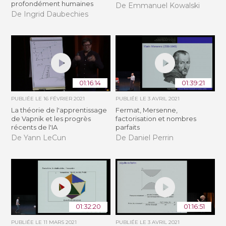
profondément humaines
De Emmanuel Kowalski
De Ingrid Daubechies
01:16:14
01:39:21
PUBLIÉE LE
16 FÉVRIER 2021
PUBLIÉE LE
3 AVRIL 2021
La théorie de l'apprentissage
Fermat, Mersenne,
de Vapnik et les progrès
factorisation et nombres
récents de l'IA
parfaits
De Yann LeCun
De Daniel Perrin
01:32:20
01:16:51
PUBLIÉE LE
11 MARS 2021
PUBLIÉE LE
3 AVRIL 2021