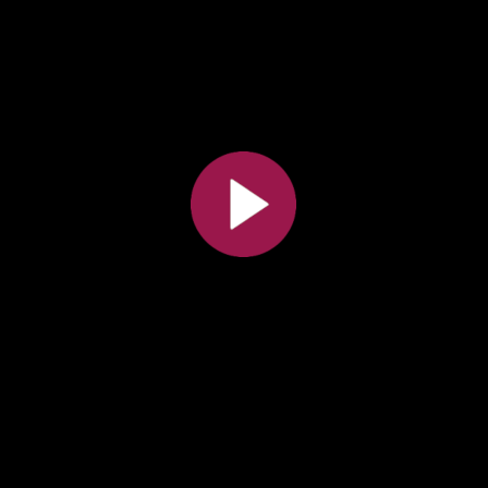
All the collections
All the institutions