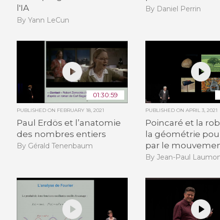
l'IA
By Daniel Perrin
By Yann LeCun
01:30:59
PUBLISHED ON
FEBRUARY 18, 2021
PUBLISHED ON
APRIL 3, 2021
Paul Erdös et l’anatomie
Poincaré et la rob
des nombres entiers
la géométrie pour
par le mouveme
By Gérald Tenenbaum
By Jean-Paul Laumo