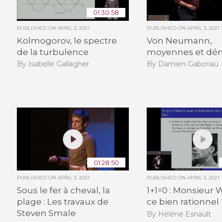
01:30:58
PUBLISHED ON
APRIL 3, 2021
PUBLISHED ON
APRIL 3, 2021
Kolmogorov, le spectre
Von Neumann,
de la turbulence
moyennes et dé
By Isabelle Gallagher
By Damien Gaboriau
01:28:50
PUBLISHED ON
APRIL 3, 2021
PUBLISHED ON
APRIL 3, 2021
Sous le fer à cheval, la
1+1=0 : Monsieur W
plage : Les travaux de
ce bien rationnel 
Steven Smale
By Hélène Esnault