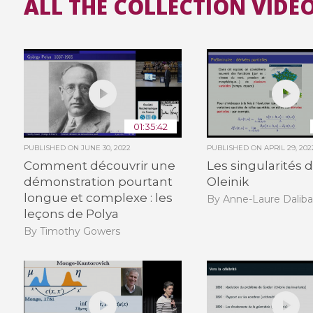
ALL THE COLLECTION VIDE
01:35:42
PUBLISHED ON
JUNE 30, 2022
PUBLISHED ON
APRIL 29, 202
Comment découvrir une
Les singularités 
démonstration pourtant
Oleinik
longue et complexe : les
By Anne-Laure Daliba
leçons de Polya
By Timothy Gowers