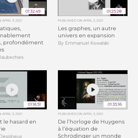
01:32:49
01:25:28
ON
APRIL 3, 2021
PUBLISHED ON
APRIL 3, 2021
tiques,
Les graphes, un autre
nnablement
univers en expansion
es, profondément
By Emmanuel Kowalski
es
 Daubechies
01:16:51
01:35:16
ON
APRIL 3, 2021
PUBLISHED ON
APRIL 3, 2021
t le hasard en
De l’horloge de Huygens
ie
à l’équation de
Schrödinger un monde
Desolneux