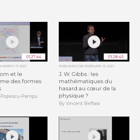
01:27:44
01:28:45
ON
MARCH 17, 2021
PUBLISHED ON
FEBRUARY 15, 2021
om et le
J. W. Gibbs : les
me des formes
mathématiques du
s
hasard au cœur de la
physique ?
k Popescu-Pampu
By Vincent Beffara