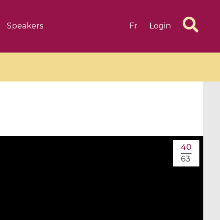
Speakers
Fr
Login
6 videos
1 videos
40
d complex
CIMPA-CIRM Fellowships «
63
algébrique
Research in Residence »
Introduction to Dissipative
Dynamical Systems in Infinite
Dimensions and Their
Applications