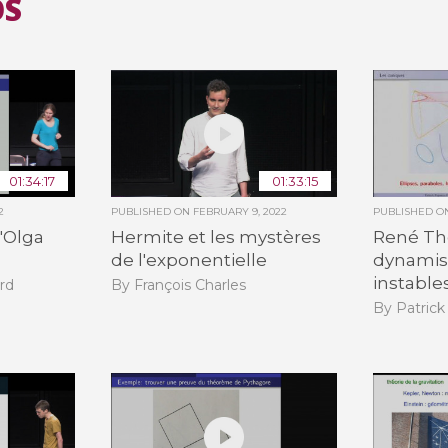
OS
01:34:17
01:33:15
2
PUBLISHED ON
FEBRUARY 9, 2022
PUBLISHED 
d'Olga
Hermite et les mystères
René Th
de l'exponentielle
dynamis
instable
rd
By François Charles
By Patric