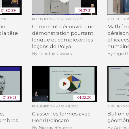
01:30:39
01:37:31
 2021
PUBLISHED ON
FEBRUARY 16, 2021
PUBLISHED 
son
Comment découvrir une
Mathéma
la tête
démonstration pourtant
déraiso
longue et complexe : les
efficac
leçons de Polya
humain
By Timothy Gowers
By Ingrid
01:39:21
01:32:20
PUBLISHED ON
MARCH 11, 2021
PUBLISHED 
e,
Classer les formes avec
Buffon e
 nombres
Henri Poincaré
géométr
By Nicolas Bergeron
By Agnès 