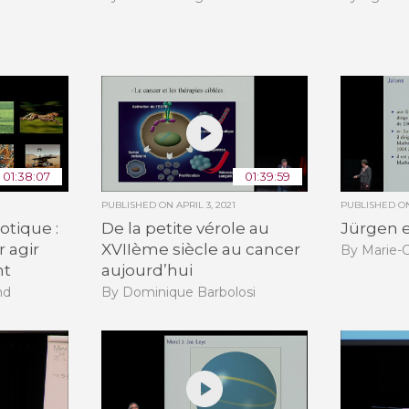
01:38:07
01:39:59
PUBLISHED ON
APRIL 3, 2021
PUBLISHED 
otique :
De la petite vérole au
Jürgen e
 agir
XVIIème siècle au cancer
By Marie-
nt
aujourd’hui
nd
By Dominique Barbolosi