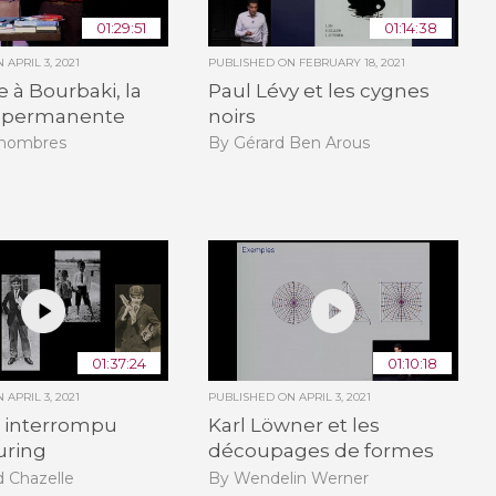
01:29:51
01:14:38
ON
APRIL 3, 2021
PUBLISHED ON
FEBRUARY 18, 2021
e à Bourbaki, la
Paul Lévy et les cygnes
 permanente
noirs
Dhombres
By Gérard Ben Arous
01:37:24
01:10:18
ON
APRIL 3, 2021
PUBLISHED ON
APRIL 3, 2021
e interrompu
Karl Löwner et les
uring
découpages de formes
d Chazelle
By Wendelin Werner