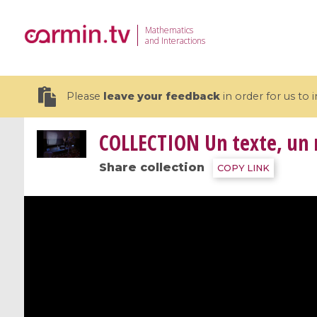
Mathematics
and Interactions
Please
leave your feedback
in order for us to
COLLECTION
Un texte, un
Share collection
COPY LINK
19 videos
CEMRACS 2026 : Modeling and AI
Coulomb b
for Environmental Transition /
quantum 
Centre d'Eté Mathématique de
Coulomb 
Recherche Avancée en Calcul
affines
Scientifique