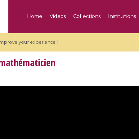
Home
Videos
Collections
Institutions
 improve your experience !
 mathématicien
5 videos
ranches and affine
Algebraic geometry an
groups / Branches de
geometry / Géométrie 
et groupes quantiques
et géométrie complexe