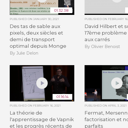
01:32:38
PUBLISHED ON
JANUARY 30, 2021
PUBLISHED ON
FEBRUARY 16,
Des tas de sable aux
David Hilbert et 
pixels, deux siècles et
17ème problème : 
demi de transport
aux carrés
optimal depuis Monge
By Olivier Benoist
By Julie Delon
01:16:14
PUBLISHED ON
FEBRUARY 16, 2021
PUBLISHED ON
APRIL 3, 2021
La théorie de
Fermat, Mersenn
l'apprentissage de Vapnik
factorisation et
et les progrès récents de
parfaits