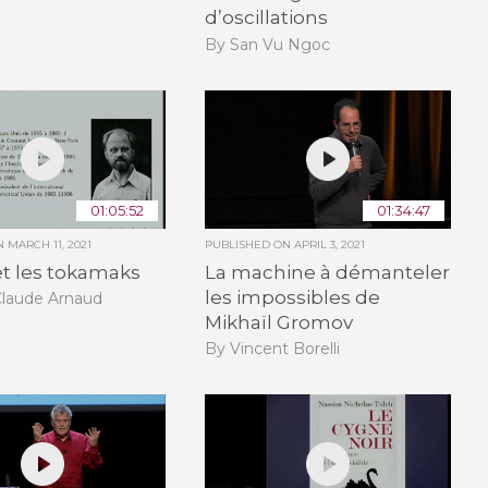
d’oscillations
By San Vu Ngoc
01:05:52
01:34:47
ON
MARCH 11, 2021
PUBLISHED ON
APRIL 3, 2021
t les tokamaks
La machine à démanteler
les impossibles de
Claude Arnaud
Mikhaïl Gromov
By Vincent Borelli