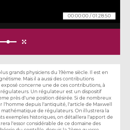
00:00:00
/
01:28:50
us grands physiciens du 19ème siècle. Il est en
gnétisme. Mais il a aussi des contributions
exposé concerne une de ces contributions, à
régulateurs. Un régulateur est un dispositif
ème près d'une position désirée. Si de nombreux
r l'homme depuis l'antiquité, l'article de Maxwell
yse mathématique de régulateurs. On illustrera la
ts exemples historiques, on détaillera l'apport de
trera l'essor considérable de ce domaine des
héorie du contrôle, depuis la 2ème guerre