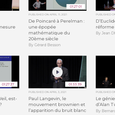
01:27:01
PUBLISHED ON
APRIL 11, 2021
PUBLISHED 
De Poincaré à Perelman :
D’Euclid
mesure
une épopée
réforme
mathématique du
By Jean 
20ème siècle
By Gérard Besson
01:27:37
01:33:39
PUBLISHED ON
APRIL 3, 2021
PUBLISHED 
eil, est-
Paul Langevin, le
Le géni
?
mouvement brownien et
d’Alan T
l’apparition du bruit blanc
By Bernar