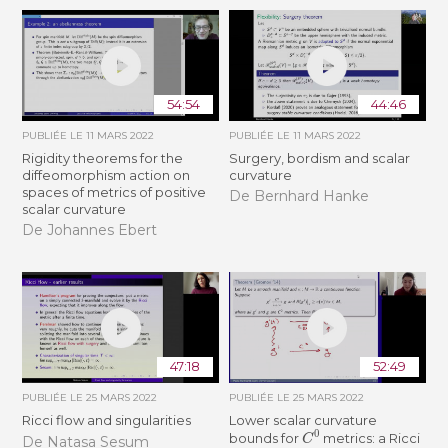
54:54
44:46
PUBLIÉE LE
11 MARS 2022
PUBLIÉE LE
11 MARS 2022
Rigidity theorems for the
Surgery, bordism and scalar
diffeomorphism action on
curvature
spaces of metrics of positive
De Bernhard Hanke
scalar curvature
De Johannes Ebert
47:18
52:49
PUBLIÉE LE
25 MARS 2022
PUBLIÉE LE
25 MARS 2022
Ricci flow and singularities
Lower scalar curvature
C
0
bounds for
metrics: a Ricci
De Natasa Sesum