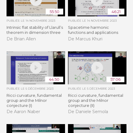
55:50
46:21
PUBLIÉE LE
14 NOVEMBRE 2023
PUBLIÉE LE
14 NOVEMBRE 2023
Intrinsic flat stability of Llarull’s
Spacetime harmonic
theorem in dimension three
functions and applications
De Brian Allen
De Marcus Khuri
44:50
57:06
PUBLIÉE LE
5 DÉCEMBRE 2023
PUBLIÉE LE
5 DÉCEMBRE 2023
Ricci curvature, fundamental
Ricci curvature, fundamental
group and the Milnor
group and the Milnor
conjecture (I)
conjecture (II)
De Aaron Naber
De Daniele Semola