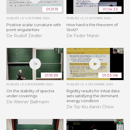
01:21:15
01:04:33
PUBLIÉE LE
4 OCTOBRE 2024
PUBLIÉE LE
21 OCTOBRE 2024
Positive scalar curvature with
How hard is the theorem of
point singularities
Stolz?
De Rudolf Zeidler
De Fedor Manin
01:15:39
01:03:08
PUBLIÉE LE
5 NOVEMBRE 2024
PUBLIÉE LE
4 DÉCEMBRE 2024
On the stability of spectra
Rigidity results for initial data
under coverings
sets satisfying the dominant
energy condition
De Werner Ballmann
De Tsz-Kiu Aaron Chow