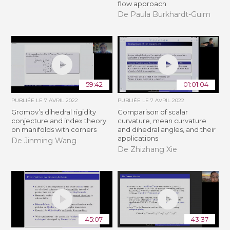
flow approach
De Paula Burkhardt-Guim
59:42
01:01:04
PUBLIÉE LE
7 AVRIL 2022
PUBLIÉE LE
7 AVRIL 2022
Gromov’s dihedral rigidity
Comparison of scalar
conjecture and index theory
curvature, mean curvature
on manifolds with corners
and dihedral angles, and their
applications
De Jinming Wang
De Zhizhang Xie
45:07
43:37