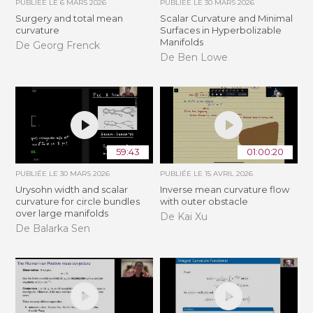
PUBLIÉE LE
6 MARS 2026
PUBLIÉE LE
30 MARS 2026
Surgery and total mean
Scalar Curvature and Minimal
curvature
Surfaces in Hyperbolizable
Manifolds
De Georg Frenck
De Ben Lowe
59:43
01:00:20
PUBLIÉE LE
30 MARS 2026
PUBLIÉE LE
15 AVRIL 2026
Urysohn width and scalar
Inverse mean curvature flow
curvature for circle bundles
with outer obstacle
over large manifolds
De Kai Xu
De Balarka Sen