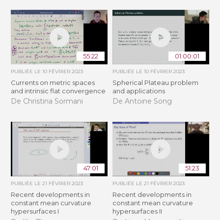
55:22
01:00:01
PUBLIÉE LE
10 FÉVRIER 2023
PUBLIÉE LE
10 FÉVRIER 2023
Currents on metric spaces
Spherical Plateau problem
and intrinsic flat convergence
and applications
De Christina Sormani
De Antoine Song
47:01
51:23
PUBLIÉE LE
21 FÉVRIER 2023
PUBLIÉE LE
21 FÉVRIER 2023
Recent developments in
Recent developments in
constant mean curvature
constant mean curvature
hypersurfaces I
hypersurfaces II