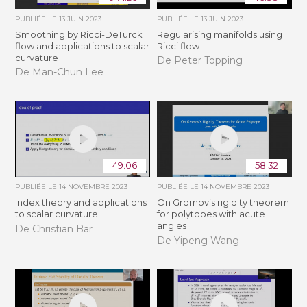
PUBLIÉE LE
13 JUIN 2023
PUBLIÉE LE
13 JUIN 2023
Smoothing by Ricci-DeTurck
Regularising manifolds using
flow and applications to scalar
Ricci flow
curvature
De Peter Topping
De Man-Chun Lee
49:06
58:32
PUBLIÉE LE
14 NOVEMBRE 2023
PUBLIÉE LE
14 NOVEMBRE 2023
Index theory and applications
On Gromov’s rigidity theorem
to scalar curvature
for polytopes with acute
angles
De Christian Bär
De Yipeng Wang