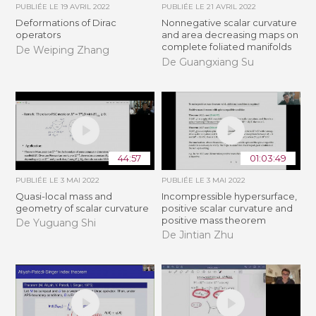
PUBLIÉE LE
19 AVRIL 2022
PUBLIÉE LE
21 AVRIL 2022
Deformations of Dirac
Nonnegative scalar curvature
operators
and area decreasing maps on
complete foliated manifolds
De Weiping Zhang
De Guangxiang Su
44:57
01:03:49
PUBLIÉE LE
3 MAI 2022
PUBLIÉE LE
3 MAI 2022
Quasi-local mass and
Incompressible hypersurface,
geometry of scalar curvature
positive scalar curvature and
positive mass theorem
De Yuguang Shi
De Jintian Zhu