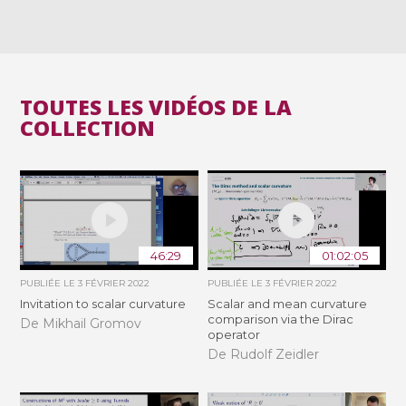
TOUTES LES VIDÉOS DE LA
COLLECTION
46:29
01:02:05
PUBLIÉE LE
3 FÉVRIER 2022
PUBLIÉE LE
3 FÉVRIER 2022
Invitation to scalar curvature
Scalar and mean curvature
comparison via the Dirac
De Mikhail Gromov
operator
De Rudolf Zeidler