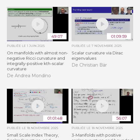
49:07
01:09:59
PUBLIÉE LE
1 JUIN 2025
PUBLIÉE LE
7 NOVEMBRE 2025
On manifolds with almost non-
Scalar curvature via Dirac
negative Ricci curvature and
eigenvalues
integrally-positive kth-scalar
De Christian Bär
curvature
De Andrea Mondino
01:01:48
56:07
PUBLIÉE LE
18 NOVEMBRE 2025
PUBLIÉE LE
18 NOVEMBRE 2025
Small Scale Index Theory,
3-Manifolds with positive