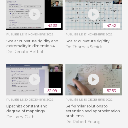
45:55
47:42
PUBLIÉE LE
17 NOVEMBRE 2022
PUBLIÉE LE
17 NOVEMBRE 2022
Scalar curvature rigidity and
Scalar curvature rigidity
extremality in dimension 4
De Thomas Schick
De Renato Bettiol
52:09
57:53
PUBLIÉE LE
30 DÉCEMBRE 2022
PUBLIÉE LE
30 DÉCEMBRE 2022
Lipschitz constant and
Self-similar solutions to
degree of mappings
extension and approximation
problems
De Larry Guth
De Robert Young