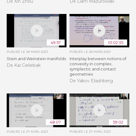
De Xin Zhou
De Liam Mazurowski
49:57
01:02:35
PUBLIÉE LE
28 MARS 2023
PUBLIÉE LE
28 MARS 2023
Stein and Weinstein manifolds
Interplay between notions of
convexity in complex,
De Kai Cieliebak
symplectic and contact
geometries
De Yakov Eliashberg
48:07
59:02
PUBLIÉE LE
27 AVRIL 2023
PUBLIÉE LE
27 AVRIL 2023