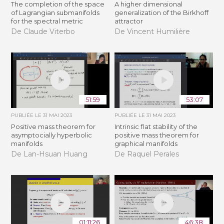
The completion of the space
A higher dimensional
of Lagrangian submanifolds
generalization of the Birkhoff
for the spectral metric
attractor
De Claude Viterbo
De Vincent Humilière
51:59
53:07
PUBLIÉE LE
31 MAI 2023
PUBLIÉE LE
31 MAI 2023
Positive mass theorem for
Intrinsic flat stability of the
asymptocially hyperbolic
positive mass theorem for
manifolds
graphical manifolds
De Lan-Hsuan Huang
De Raquel Perales
01:11:26
46:38