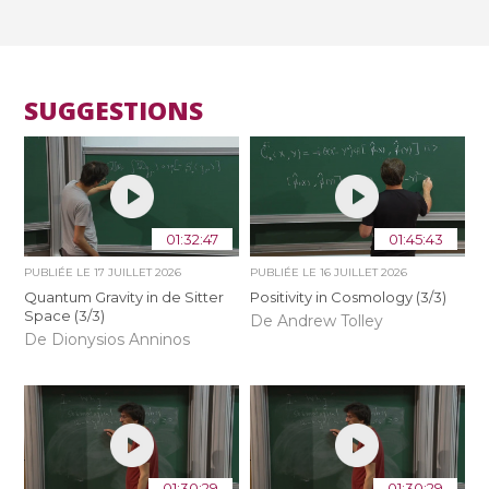
SUGGESTIONS
01:32:47
01:45:43
PUBLIÉE LE
17 JUILLET 2026
PUBLIÉE LE
16 JUILLET 2026
Quantum Gravity in de Sitter
Positivity in Cosmology (3/3)
Space (3/3)
De Andrew Tolley
De Dionysios Anninos
01:30:29
01:30:29