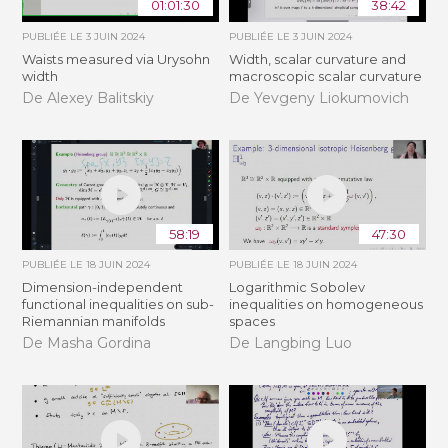
01:01:30
38:42
PUBLIÉE LE
3 JUIN 2024
PUBLIÉE LE
3 JUIN 2024
Waists measured via Urysohn
Width, scalar curvature and
width
macroscopic scalar curvature
De Alexey Balitskiy
De Yevgeny Liokumovich
58:19
47:30
PUBLIÉE LE
18 JUIN 2024
PUBLIÉE LE
18 JUIN 2024
Dimension-independent
Logarithmic Sobolev
functional inequalities on sub-
inequalities on homogeneous
Riemannian manifolds
spaces
De Masha Gordina
De Langbing Luo