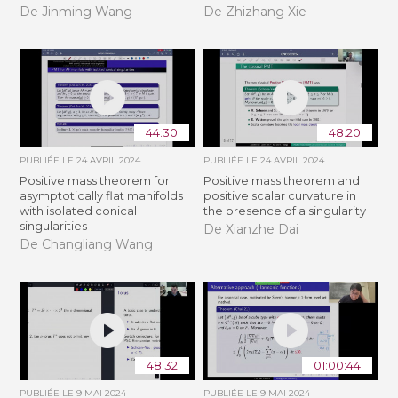
De Jinming Wang
De Zhizhang Xie
44:30
48:20
PUBLIÉE LE
24 AVRIL 2024
PUBLIÉE LE
24 AVRIL 2024
Positive mass theorem for
Positive mass theorem and
asymptotically flat manifolds
positive scalar curvature in
with isolated conical
the presence of a singularity
singularities
De Xianzhe Dai
De Changliang Wang
48:32
01:00:44
PUBLIÉE LE
9 MAI 2024
PUBLIÉE LE
9 MAI 2024