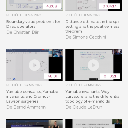
43:08
01:04:17
PUBLIÉE LE
11 MAI 2022
PUBLIÉE LE
11 MAI 2022
Boundary value problems for
Distance estimates in the spin
Dirac operators
setting and the positive mass
theorem
De Christian Bär
De Simone Cecchini
48:01
01:10:21
PUBLIÉE LE
24 MAI 2022
PUBLIÉE LE
24 MAI 2022
Yamabe constants, Yamabe
Yamabe invariants, Weyl
invariants, and Gromov-
curvature, and the differential
Lawson surgeries
topology of 4-manifolds
De Bernd Ammann
De Claude LeBrun