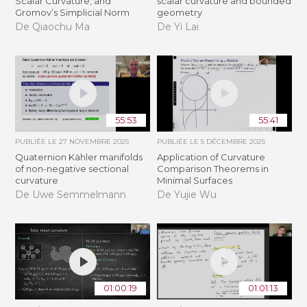
Scalar Curvature, and
scalar curvature and bounded
Gromov’s Simplicial Norm
geometry
De Qiaochu Ma
De Yi Lai
55:53
55:41
PUBLIÉE LE
27 NOVEMBRE 2025
PUBLIÉE LE
5 DÉCEMBRE 2025
Quaternion Kähler manifolds
Application of Curvature
of non-negative sectional
Comparison Theorems in
curvature
Minimal Surfaces
De Uwe Semmelmann
De Yujie Wu
01:00:19
01:01:13