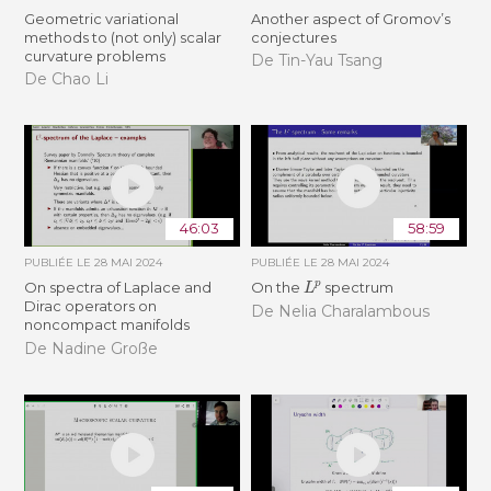
Geometric variational
Another aspect of Gromov’s
methods to (not only) scalar
conjectures
curvature problems
De Tin-Yau Tsang
De Chao Li
46:03
58:59
PUBLIÉE LE
28 MAI 2024
PUBLIÉE LE
28 MAI 2024
L
p
On spectra of Laplace and
On the
spectrum
Dirac operators on
De Nelia Charalambous
noncompact manifolds
De Nadine Große