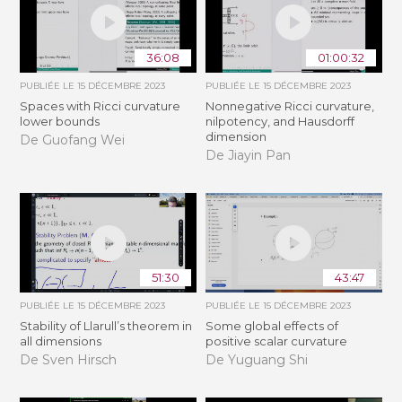
36:08
01:00:32
PUBLIÉE LE
15 DÉCEMBRE 2023
PUBLIÉE LE
15 DÉCEMBRE 2023
Spaces with Ricci curvature
Nonnegative Ricci curvature,
lower bounds
nilpotency, and Hausdorff
dimension
De Guofang Wei
De Jiayin Pan
51:30
43:47
PUBLIÉE LE
15 DÉCEMBRE 2023
PUBLIÉE LE
15 DÉCEMBRE 2023
Stability of Llarull’s theorem in
Some global effects of
all dimensions
positive scalar curvature
De Sven Hirsch
De Yuguang Shi