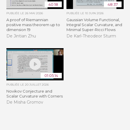
40:18
48:37
PUBLIÉE LE
26 MAI 2026
PUBLIÉE LE
10 JUIN 2026
A proof of Riemannian
Gaussian Volume Functional,
positive mass theorem up to
Integral Scalar Curvature, and
dimension 19
Minimal Super-Ricci Flows
De Jintian Zhu
De Karl-Theodeor Sturm
01:05:14
PUBLIÉE LE
20 JUILLET 2026
Novikov Conjecture and
Scalar Curvature with Corners
De Misha Gromov