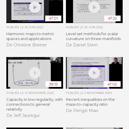
47:01
47:22
PUBLIÉE LE
30 JUIN 2022
PUBLIÉE LE
30 JUIN 2022
Harmonic maps to metric
Level set methods for scalar
spaces and applications
curvature on three-manifolds
De Christine Breiner
De Daniel Stern
59:15
47:02
PUBLIÉE LE
14 NOVEMBRE 2022
PUBLIÉE LE
3 NOVEMBRE 2022
Capacity in low regularity, with
Recent inequalities on the
connections to general
mass-to-capacity ratio
relativity
De Pengzi Miao
De Jeff Jauregui