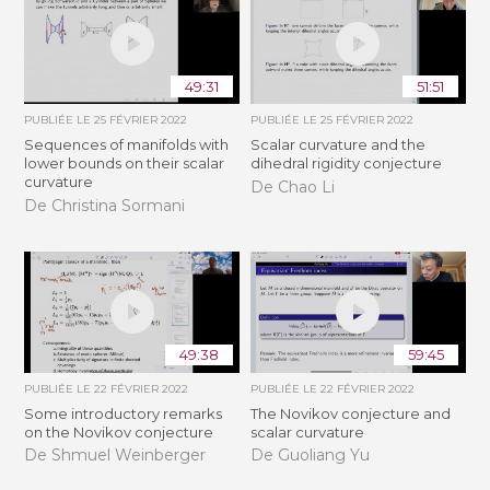
49:31
51:51
PUBLIÉE LE
25 FÉVRIER 2022
PUBLIÉE LE
25 FÉVRIER 2022
Sequences of manifolds with
Scalar curvature and the
lower bounds on their scalar
dihedral rigidity conjecture
curvature
De Chao Li
De Christina Sormani
49:38
59:45
PUBLIÉE LE
22 FÉVRIER 2022
PUBLIÉE LE
22 FÉVRIER 2022
Some introductory remarks
The Novikov conjecture and
on the Novikov conjecture
scalar curvature
De Shmuel Weinberger
De Guoliang Yu