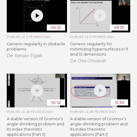
46:32
48:55
PUBLIÉE LE
2 FÉVRIER 2024
PUBLIÉE LE
2 FÉVRIER 2024
Generic regularity in obstacle
Generic regularity for
problems
minimizing hypersurfaces in 9
and 10 dimensions
De Alessio Figalli
De Otis Chodosh
50:52
51:39
PUBLIÉE LE
28 FÉVRIER 2024
PUBLIÉE LE
28 FÉVRIER 2024
A stable version of Gromov’s
A stable version of Gromov’s
angle-shrinking problem and
angle-shrinking problem and
its index theoretic
its index theoretic
applications (Part II)
applications (Part I)