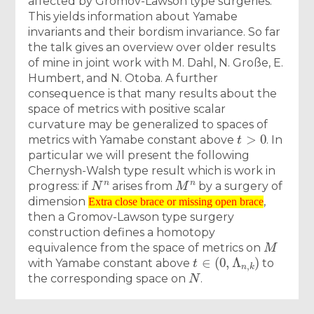
affected by Gromov-Lawson type surgeries.
This yields information about Yamabe
invariants and their bordism invariance. So far
the talk gives an overview over older results
of mine in joint work with M. Dahl, N. Große, E.
Humbert, and N. Otoba. A further
consequence is that many results about the
space of metrics with positive scalar
curvature may be generalized to spaces of
t
>
0
metrics with Yamabe constant above
. In
particular we will present the following
Chernysh-Walsh type result which is work in
N
n
M
n
progress: if
arises from
by a surgery of
Extra close brace or missing open brace
dimension
,
Extra close brace or missing open brace
then a Gromov-Lawson type surgery
construction defines a homotopy
M
equivalence from the space of metrics on
t
∈
(
0
,
Λ
n
,
k
)
with Yamabe constant above
to
N
the corresponding space on
.