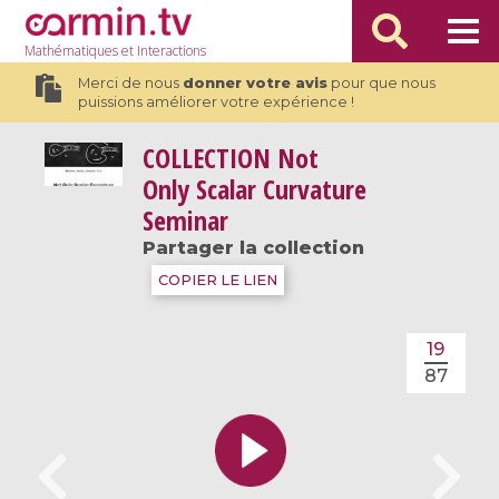
Mathématiques
et Interactions
Merci de nous
donner votre avis
pour que nous
puissions améliorer votre expérience !
COLLECTION
Not
Only Scalar Curvature
Seminar
Partager la collection
COPIER LE LIEN
19
87