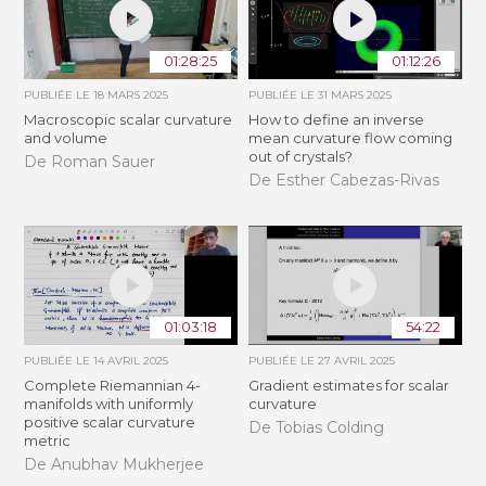
01:28:25
01:12:26
PUBLIÉE LE
18 MARS 2025
PUBLIÉE LE
31 MARS 2025
Macroscopic scalar curvature
How to define an inverse
and volume
mean curvature flow coming
out of crystals?
De Roman Sauer
De Esther Cabezas-Rivas
01:03:18
54:22
PUBLIÉE LE
14 AVRIL 2025
PUBLIÉE LE
27 AVRIL 2025
Complete Riemannian 4-
Gradient estimates for scalar
manifolds with uniformly
curvature
positive scalar curvature
De Tobias Colding
metric
De Anubhav Mukherjee