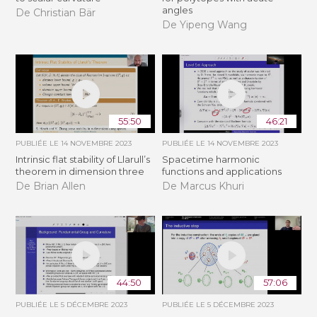
angles
De Christian Bär
De Yipeng Wang
55:50
46:21
PUBLIÉE LE
14 NOVEMBRE 2023
PUBLIÉE LE
14 NOVEMBRE 2023
Intrinsic flat stability of Llarull’s
Spacetime harmonic
theorem in dimension three
functions and applications
De Brian Allen
De Marcus Khuri
44:50
57:06
PUBLIÉE LE
5 DÉCEMBRE 2023
PUBLIÉE LE
5 DÉCEMBRE 2023