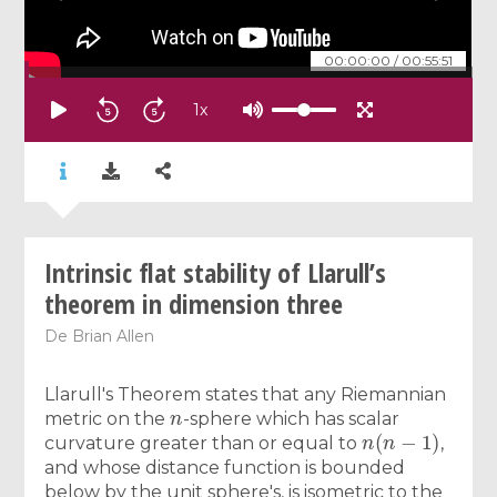
00:00:00
/
00:55:51
1
x
Intrinsic flat stability of Llarull’s
theorem in dimension three
De
Brian Allen
Llarull's Theorem states that any Riemannian
n
metric on the
-sphere which has scalar
n
(
n
−
1
)
curvature greater than or equal to
,
and whose distance function is bounded
below by the unit sphere's, is isometric to the