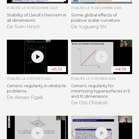
PUBLIÉE LE
15 DÉCEMBRE 2023
PUBLIÉE LE
15 DÉCEMBRE 2023
Stability of Llarull’s theorem in
Some global effects of
all dimensions
positive scalar curvature
De Sven Hirsch
De Yuguang Shi
46:32
48:55
PUBLIÉE LE
2 FÉVRIER 2024
PUBLIÉE LE
2 FÉVRIER 2024
Generic regularity in obstacle
Generic regularity for
problems
minimizing hypersurfaces in 9
and 10 dimensions
De Alessio Figalli
De Otis Chodosh