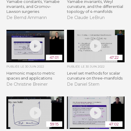
Yamabe constants, Yamabe
Yamabe invariants, Weyl
invariants, and Gromov-
curvature, and the differential
Lawson surgeries
topology of 4-manifolds
De Bernd Ammann
De Claude LeBrun
47:01
47:22
PUBLIÉE LE
30 JUIN 2022
PUBLIÉE LE
30 JUIN 2022
Harmonic maps to metric
Level set methods for scalar
spaces and applications
curvature on three-manifolds
De Christine Breiner
De Daniel Stern
59:15
47:02