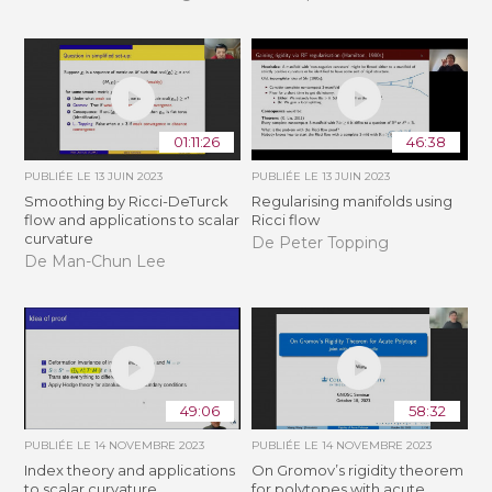
01:11:26
46:38
PUBLIÉE LE
13 JUIN 2023
PUBLIÉE LE
13 JUIN 2023
Smoothing by Ricci-DeTurck
Regularising manifolds using
flow and applications to scalar
Ricci flow
curvature
De Peter Topping
De Man-Chun Lee
49:06
58:32
PUBLIÉE LE
14 NOVEMBRE 2023
PUBLIÉE LE
14 NOVEMBRE 2023
Index theory and applications
On Gromov’s rigidity theorem
to scalar curvature
for polytopes with acute