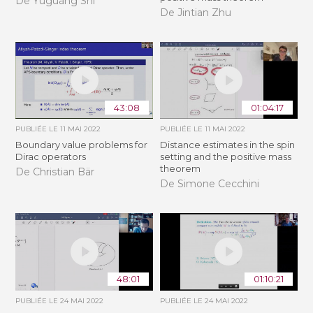
De Yuguang Shi
De Jintian Zhu
43:08
01:04:17
PUBLIÉE LE
11 MAI 2022
PUBLIÉE LE
11 MAI 2022
Boundary value problems for
Distance estimates in the spin
Dirac operators
setting and the positive mass
theorem
De Christian Bär
De Simone Cecchini
48:01
01:10:21
PUBLIÉE LE
24 MAI 2022
PUBLIÉE LE
24 MAI 2022