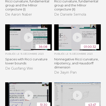
Ricci curvature, fundamental
Ricci curvature, fundamental
group and the Milnor
group and the Milnor
conjecture (I)
conjecture (II)
De Aaron Naber
De Daniele Semola
36:08
01:00:32
PUBLIÉE LE
15 DÉCEMBRE 2023
PUBLIÉE LE
15 DÉCEMBRE 2023
Spaces with Ricci curvature
Nonnegative Ricci curvature,
lower bounds
nilpotency, and Hausdorff
dimension
De Guofang Wei
De Jiayin Pan
51:30
43:47