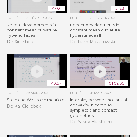
47:01
51:23
PUBLIÉE LE
21 FÉVRIER 2023
PUBLIÉE LE
21 FÉVRIER 2023
Recent developments in
Recent developments in
constant mean curvature
constant mean curvature
hypersurfaces I
hypersurfaces II
De Xin Zhou
De Liam Mazurowski
49:57
01:02:35
PUBLIÉE LE
28 MARS 2023
PUBLIÉE LE
28 MARS 2023
Stein and Weinstein manifolds
Interplay between notions of
convexity in complex,
De Kai Cieliebak
symplectic and contact
geometries
De Yakov Eliashberg