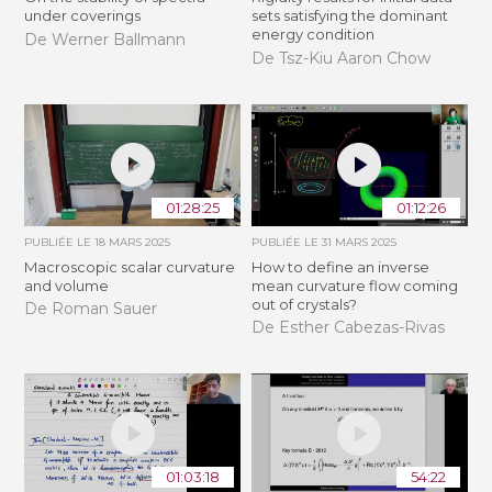
under coverings
sets satisfying the dominant
energy condition
De Werner Ballmann
De Tsz-Kiu Aaron Chow
01:28:25
01:12:26
PUBLIÉE LE
18 MARS 2025
PUBLIÉE LE
31 MARS 2025
Macroscopic scalar curvature
How to define an inverse
and volume
mean curvature flow coming
out of crystals?
De Roman Sauer
De Esther Cabezas-Rivas
01:03:18
54:22