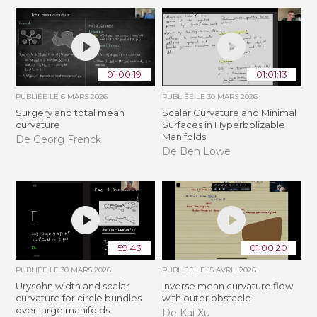
01:00:19
01:01:13
PUBLIÉE LE
6 MARS 2026
PUBLIÉE LE
30 MARS 2026
Surgery and total mean
Scalar Curvature and Minimal
curvature
Surfaces in Hyperbolizable
Manifolds
De Georg Frenck
De Ben Lowe
59:43
01:00:20
PUBLIÉE LE
30 MARS 2026
PUBLIÉE LE
15 AVRIL 2026
Urysohn width and scalar
Inverse mean curvature flow
curvature for circle bundles
with outer obstacle
over large manifolds
De Kai Xu