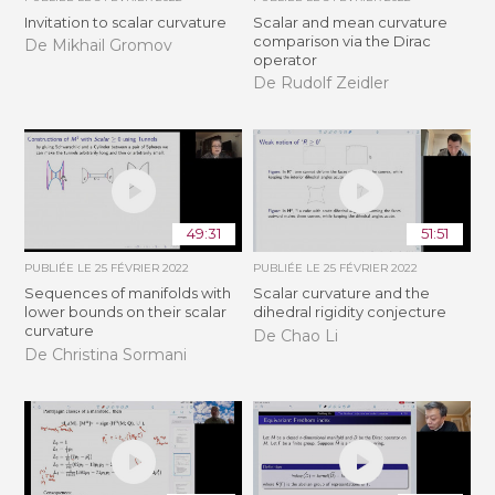
Invitation to scalar curvature
Scalar and mean curvature
comparison via the Dirac
De Mikhail Gromov
operator
De Rudolf Zeidler
49:31
51:51
PUBLIÉE LE
25 FÉVRIER 2022
PUBLIÉE LE
25 FÉVRIER 2022
Sequences of manifolds with
Scalar curvature and the
lower bounds on their scalar
dihedral rigidity conjecture
curvature
De Chao Li
De Christina Sormani