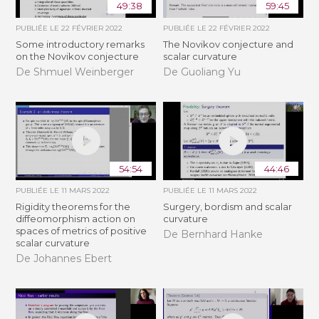
49:38
59:45
PUBLIÉE LE
22 FÉVRIER 2022
PUBLIÉE LE
22 FÉVRIER 2022
Some introductory remarks
The Novikov conjecture and
on the Novikov conjecture
scalar curvature
De Shmuel Weinberger
De Guoliang Yu
54:54
44:46
PUBLIÉE LE
11 MARS 2022
PUBLIÉE LE
11 MARS 2022
Rigidity theorems for the
Surgery, bordism and scalar
diffeomorphism action on
curvature
spaces of metrics of positive
De Bernhard Hanke
scalar curvature
De Johannes Ebert