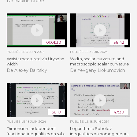
De Nadine Große
01:01:30
38:42
PUBLIÉE LE
3 JUIN 2024
PUBLIÉE LE
3 JUIN 2024
Waists measured via Urysohn
Width, scalar curvature and
width
macroscopic scalar curvature
De Alexey Balitskiy
De Yevgeny Liokumovich
58:19
47:30
PUBLIÉE LE
18 JUIN 2024
PUBLIÉE LE
18 JUIN 2024
Dimension-independent
Logarithmic Sobolev
functional inequalities on sub-
inequalities on homogeneous