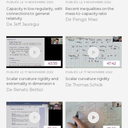
PUBLIÉE LE
14 NOVEMBRE 2022
PUBLIÉE LE
3 NOVEMBRE 2022
Capacity in low regularity, with
Recent inequalities on the
connections to general
mass-to-capacity ratio
relativity
De Pengzi Miao
De Jeff Jauregui
45:55
47:42
PUBLIÉE LE
17 NOVEMBRE 2022
PUBLIÉE LE
17 NOVEMBRE 2022
Scalar curvature rigidity and
Scalar curvature rigidity
extremality in dimension 4
De Thomas Schick
De Renato Bettiol