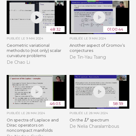
48:32
01:00:44
PUBLIÉE LE
9 MAI 2024
PUBLIÉE LE
9 MAI 2024
Geometric variational
Another aspect of Gromov’s
methods to (not only) scalar
conjectures
curvature problems
De Tin-Yau Tsang
De Chao Li
46:03
58:59
PUBLIÉE LE
28 MAI 2024
PUBLIÉE LE
28 MAI 2024
L
p
On spectra of Laplace and
On the
spectrum
Dirac operators on
De Nelia Charalambous
noncompact manifolds