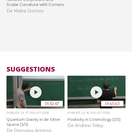
Scalar Curvature with Corners
De Misha Gromov
SUGGESTIONS
01:32:47
01:45:43
PUBLIÉE LE
17 JUILLET 2026
PUBLIÉE LE
16 JUILLET 2026
Quantum Gravity in de Sitter
Positivity in Cosmology (3/3)
Space (3/3)
De Andrew Tolley
De Dionysios Anninos