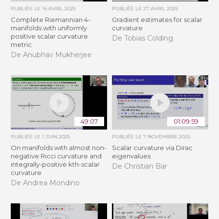
PUBLIÉE LE
14 AVRIL 2025
PUBLIÉE LE
27 AVRIL 2025
Complete Riemannian 4-
Gradient estimates for scalar
manifolds with uniformly
curvature
positive scalar curvature
De Tobias Colding
metric
De Anubhav Mukherjee
49:07
01:09:59
PUBLIÉE LE
1 JUIN 2025
PUBLIÉE LE
7 NOVEMBRE 2025
On manifolds with almost non-
Scalar curvature via Dirac
negative Ricci curvature and
eigenvalues
integrally-positive kth-scalar
De Christian Bär
curvature
De Andrea Mondino