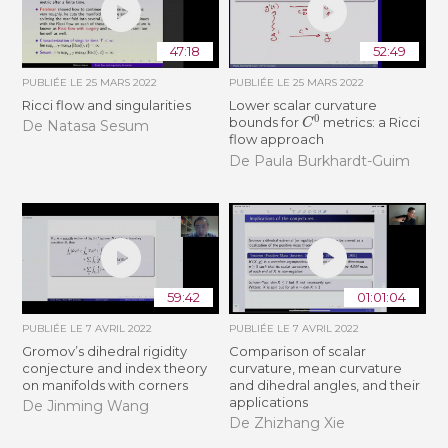
47:18
52:49
PUBLIÉE LE
25 MARS 2022
PUBLIÉE LE
25 MARS 2022
Ricci flow and singularities
Lower scalar curvature
C
0
bounds for
metrics: a Ricci
De Natasa Sesum
flow approach
De Paula Burkhardt-Guim
59:42
01:01:04
PUBLIÉE LE
7 AVRIL 2022
PUBLIÉE LE
7 AVRIL 2022
Gromov’s dihedral rigidity
Comparison of scalar
conjecture and index theory
curvature, mean curvature
on manifolds with corners
and dihedral angles, and their
applications
De Jinming Wang
De Zhizhang Xie