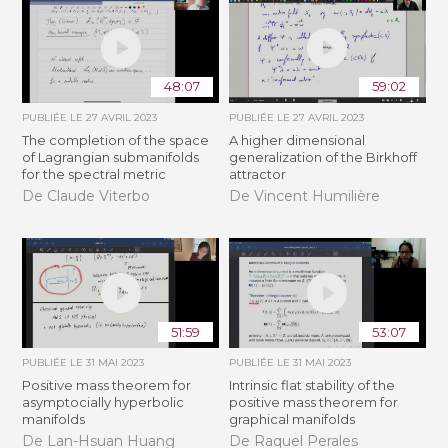
48:07
59:02
PUBLIÉE LE
27 AVRIL 2023
PUBLIÉE LE
27 AVRIL 2023
The completion of the space
A higher dimensional
of Lagrangian submanifolds
generalization of the Birkhoff
for the spectral metric
attractor
De Claude Viterbo
De Vincent Humilière
51:59
53:07
PUBLIÉE LE
31 MAI 2023
PUBLIÉE LE
31 MAI 2023
Positive mass theorem for
Intrinsic flat stability of the
asymptocially hyperbolic
positive mass theorem for
manifolds
graphical manifolds
De Lan-Hsuan Huang
De Raquel Perales