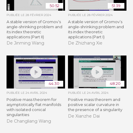
50:52
51:39
PUBLIÉE LE
28 FÉVRIER 2024
PUBLIÉE LE
28 FÉVRIER 2024
A stable version of Gromov’s
A stable version of Gromov’s
angle-shrinking problem and
angle-shrinking problem and
its index theoretic
its index theoretic
applications (Part II)
applications (Part I)
De Jinming Wang
De Zhizhang Xie
44:30
48:20
PUBLIÉE LE
24 AVRIL 2024
PUBLIÉE LE
24 AVRIL 2024
Positive mass theorem for
Positive mass theorem and
asymptotically flat manifolds
positive scalar curvature in
with isolated conical
the presence of a singularity
singularities
De Xianzhe Dai
De Changliang Wang