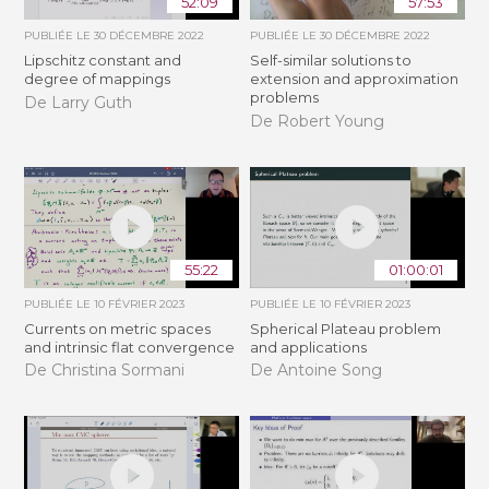
52:09
57:53
PUBLIÉE LE
30 DÉCEMBRE 2022
PUBLIÉE LE
30 DÉCEMBRE 2022
Lipschitz constant and
Self-similar solutions to
degree of mappings
extension and approximation
problems
De Larry Guth
De Robert Young
55:22
01:00:01
PUBLIÉE LE
10 FÉVRIER 2023
PUBLIÉE LE
10 FÉVRIER 2023
Currents on metric spaces
Spherical Plateau problem
and intrinsic flat convergence
and applications
De Christina Sormani
De Antoine Song