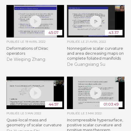
45:07
43:37
PUBLIÉE LE
19 AVRIL 2022
PUBLIÉE LE
21 AVRIL 2022
Deformations of Dirac
Nonnegative scalar curvature
operators
and area decreasing maps on
complete foliated manifolds
De Weiping Zhang
De Guangxiang Su
44:57
01:03:49
PUBLIÉE LE
3 MAI 2022
PUBLIÉE LE
3 MAI 2022
Quasi-local mass and
Incompressible hypersurface,
geometry of scalar curvature
positive scalar curvature and
positive mass theorem