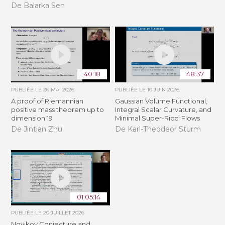
De Balarka Sen
40:18
48:37
PUBLIÉE LE
26 MAI 2026
PUBLIÉE LE
10 JUIN 2026
A proof of Riemannian
Gaussian Volume Functional,
positive mass theorem up to
Integral Scalar Curvature, and
dimension 19
Minimal Super-Ricci Flows
De Jintian Zhu
De Karl-Theodeor Sturm
01:05:14
PUBLIÉE LE
20 JUILLET 2026
Novikov Conjecture and