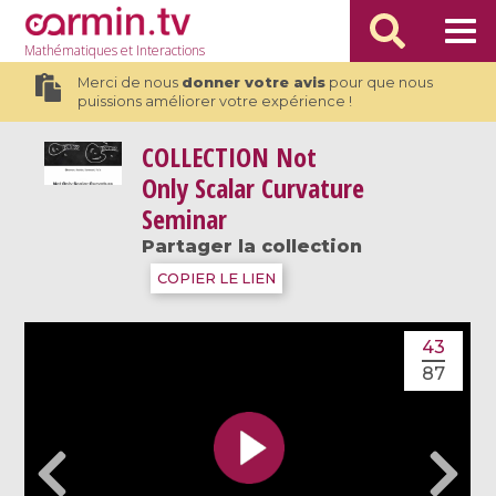
Mathématiques
et Interactions
Merci de nous
donner votre avis
pour que nous
puissions améliorer votre expérience !
COLLECTION
Not
Only Scalar Curvature
Seminar
Partager la collection
COPIER LE LIEN
43
87