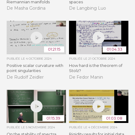
Riemannian manifolds
spaces
De Masha Gordina
De Langbing Luo
01:21:15
01:04:33
PUBLIÉE LE
4 OCTOBRE 2024
PUBLIÉE LE
21 OCTOBRE 2024
Positive scalar curvature with
How hard is the theorem of
point singularities
Stolz?
De Rudolf Zeidler
De Fedor Manin
01:15:39
01:03:08
PUBLIÉE LE
5 NOVEMBRE 2024
PUBLIÉE LE
4 DÉCEMBRE 2024
On the stability of spectra
Rigidity results for initial data