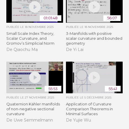
01:01:48
56:07
PUBLIÉE LE
18 NOVEMBRE 2025
PUBLIÉE LE
18 NOVEMBRE 2025
Small Scale Index Theory,
3-Manifolds with positive
Scalar Curvature, and
scalar curvature and bounded
Gromov’s Simplicial Norm
geometry
De Qiaochu Ma
De Yi Lai
55:53
55:41
PUBLIÉE LE
27 NOVEMBRE 2025
PUBLIÉE LE
5 DÉCEMBRE 2025
Quaternion Kähler manifolds
Application of Curvature
of non-negative sectional
Comparison Theorems in
curvature
Minimal Surfaces
De Uwe Semmelmann
De Yujie Wu