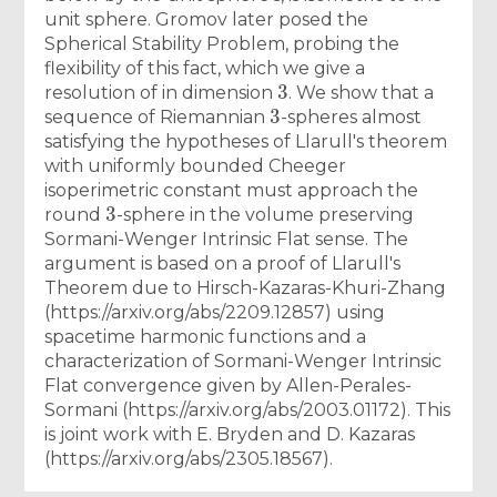
unit sphere. Gromov later posed the
Spherical Stability Problem, probing the
flexibility of this fact, which we give a
3
resolution of in dimension
. We show that a
3
sequence of Riemannian
-spheres almost
satisfying the hypotheses of Llarull's theorem
with uniformly bounded Cheeger
isoperimetric constant must approach the
3
round
-sphere in the volume preserving
Sormani-Wenger Intrinsic Flat sense. The
argument is based on a proof of Llarull's
Theorem due to Hirsch-Kazaras-Khuri-Zhang
(https://arxiv.org/abs/2209.12857) using
spacetime harmonic functions and a
characterization of Sormani-Wenger Intrinsic
Flat convergence given by Allen-Perales-
Sormani (https://arxiv.org/abs/2003.01172). This
is joint work with E. Bryden and D. Kazaras
(https://arxiv.org/abs/2305.18567).