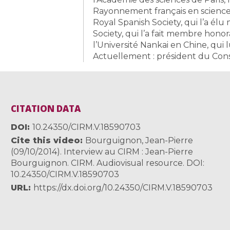
Rayonnement français en science
Royal Spanish Society, qui l’a é
Society, qui l’a fait membre honora
l’Université Nankai en Chine, qui 
Actuellement : président du Cons
CITATION DATA
DOI
10.24350/CIRM.V.18590703
Cite this video
Bourguignon, Jean-Pierre
(09/10/2014). Interview au CIRM : Jean-Pierre
Bourguignon. CIRM. Audiovisual resource. DOI:
10.24350/CIRM.V.18590703
URL
https://dx.doi.org/10.24350/CIRM.V.18590703