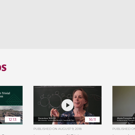
OS
12:13
16:11
PUBLISHED ON
AUGUST 9, 2018
PUBLISHED 