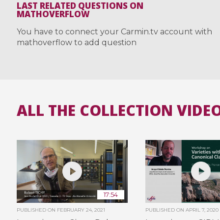
LAST RELATED QUESTIONS ON
MATHOVERFLOW
You have to connect your Carmin.tv account with
mathoverflow to add question
ALL THE COLLECTION VIDE
17:54
PUBLISHED ON
FEBRUARY 24, 2021
PUBLISHED ON
APRIL 7, 2020