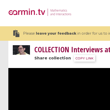
Mathematics
and Interactions
Please
leave your feedback
in order for us to
COLLECTION
Interviews a
Share collection
COPY LINK
19 videos
CEMRACS 2026 : Modeling and AI
Coulomb b
for Environmental Transition /
quantum 
Centre d'Eté Mathématique de
Coulomb 
Recherche Avancée en Calcul
affines
Scientifique