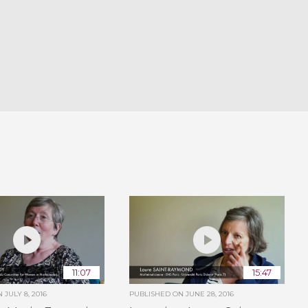
11:07
15:47
ON
JULY 8, 2016
PUBLISHED ON
JUNE 28, 2016