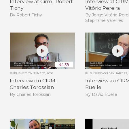
Interview at Cirm : Robert
Interview at CIRM
Tichy
Vitório Pereira
By Robert Tichy
By Jorge Vitório Perei
Stéphanie Vareilles
44:39
PUBLISHED ON
JUNE 21, 2016
PUBLISHED ON
JANUARY 22, 
Interview du CIRM :
Interview au CIRM
Charles Torossian
Ruelle
By Charles Torossian
By David Ruelle