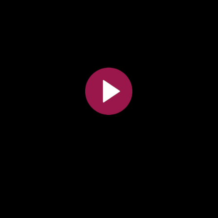
All the collections
All the institutions