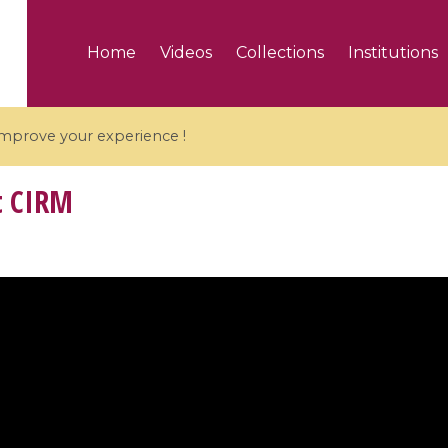
Home
Videos
Collections
Institutions
 improve your experience !
t CIRM
5 videos
ranches and affine
Algebraic geometry an
groups / Branches de
geometry / Géométrie 
et groupes quantiques
et géométrie complexe