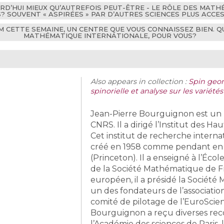
URD’HUI MIEUX QU’AUTREFOIS PEUT-ÊTRE - LE RÔLE DES MAT
SOUVENT « ASPIRÉES » PAR D’AUTRES SCIENCES PLUS ACCES
RM CETTE SEMAINE, UN CENTRE QUE VOUS CONNAISSEZ BIEN. 
MATHÉMATIQUE INTERNATIONALE, POUR VOUS?
Also appears in collection :
Spin geom
spinorielle et analyse sur les variétés
Jean-Pierre Bourguignon est un ma
CNRS. Il a dirigé l’Institut des H
Cet institut de recherche internat
créé en 1958 comme pendant en E
(Princeton). Il a enseigné à l’Éco
de la Société Mathématique de Fr
européen, il a présidé la Société
un des fondateurs de l’associati
comité de pilotage de l’EuroSci
Bourguignon a reçu diverses recon
l’Académie des sciences de Paris, 