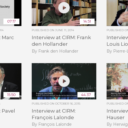
07:17
14:51
014
PUBLISHED ON
JUNE 11, 2014
PUBLISHED 
: Marc
Interview at CIRM: Frank
Intervie
den Hollander
Louis Li
By Frank den Hollander
By Pierre-
15:50
44:37
6
PUBLISHED ON
OCTOBER 16, 2015
PUBLISHED 
: Pavel
Interview at CIRM:
Intervie
François Lalonde
Hauser
By François Lalonde
By Herwig