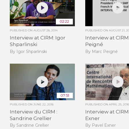
02:22
PUBLISHED ON
AUGUST 28, 2014
PUBLISHED ON
AUGUST 21, 2
Interview at CIRM: Igor
Interview at CIRM
Shparlinski
Peigné
By Igor Shparlinski
By Marc Peigné
07:51
PUBLISHED ON
JUNE 22, 2016
PUBLISHED ON
APRIL 25, 201
Interview du CIRM :
Interview at CIRM
Sandrine Grellier
Exner
By Sandrine Grellier
By Pavel Exner