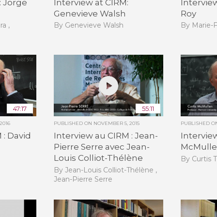
: Jorge
Interview at CIRM:
Intervie
Genevieve Walsh
Roy
ra ,
By Genevieve Walsh
By Marie-
47:17
55:11
2016
PUBLISHED ON
NOVEMBER 5, 2015
PUBLISHED 
 : David
Interview au CIRM : Jean-
Intervie
Pierre Serre avec Jean-
McMull
Louis Colliot-Thélène
By Curtis 
By Jean-Louis Colliot-Thélène ,
Jean-Pierre Serre