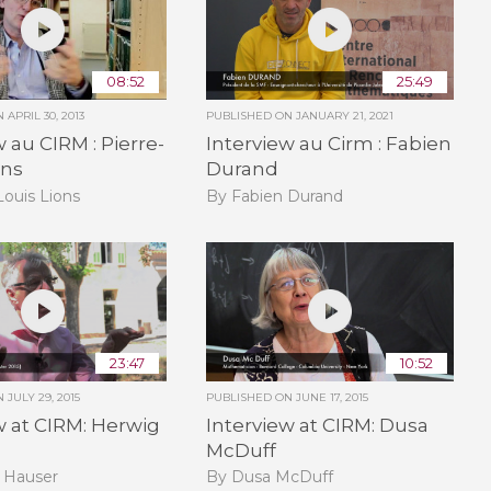
08:52
25:49
ON
APRIL 30, 2013
PUBLISHED ON
JANUARY 21, 2021
w au CIRM : Pierre-
Interview au Cirm : Fabien
ons
Durand
Louis Lions
By Fabien Durand
23:47
10:52
ON
JULY 29, 2015
PUBLISHED ON
JUNE 17, 2015
w at CIRM: Herwig
Interview at CIRM: Dusa
McDuff
 Hauser
By Dusa McDuff