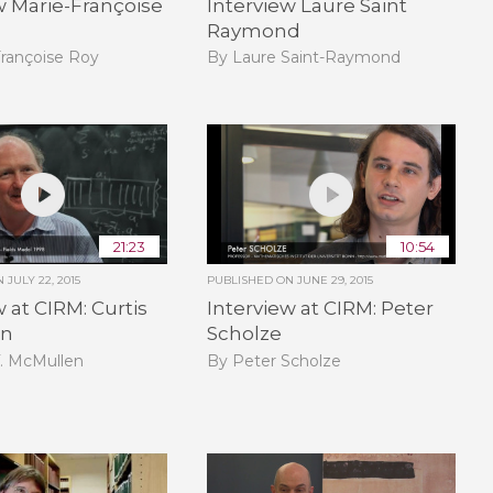
w Marie-Françoise
Interview Laure Saint
Raymond
Françoise Roy
By Laure Saint-Raymond
21:23
10:54
ON
JULY 22, 2015
PUBLISHED ON
JUNE 29, 2015
w at CIRM: Curtis
Interview at CIRM: Peter
en
Scholze
T. McMullen
By Peter Scholze