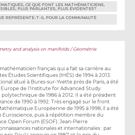
HÉMATIQUES, CE QUE FONT LES MATHÉMATICIENS,
SIBLES, PLUS PARLANTES, PLUS ÉVIDENTES?
QUE REPRÉSENTE-T-IL POUR LA COMMUNAUTÉ
etry and analysis on manifolds / Géométrie
thématicien français qui a fait sa carrière au
autes Études Scientifiques (IHÉS) de 1994 à 2013.
ional situé à Bures-sur-Yvette près de Paris, a été
urope de l’Institute for Advanced Study
le polytechnique de 1986 à 2012. Il a été président
ance de 1990 à 1992. Très engagé sur le front
 Mathématique Européenne de 1995 à 1998, il a été
on Euroscience, puis à répétition membre du
ence Open Forum (ESOF). Jean-Pierre
naissances nationales et internationales : par
le prix Paul Langevin en 1987 et le prix du