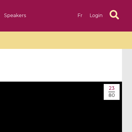
Speakers
Fr
Login
6 videos
1 videos
23
d complex
CIMPA-CIRM Fellowships «
80
algébrique
Research in Residence »
Introduction to Dissipative
Dynamical Systems in Infinite
Dimensions and Their
Applications