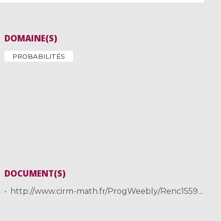
DOMAINE(S)
PROBABILITÉS
DOCUMENT(S)
http://www.cirm-math.fr/ProgWeebly/Renc1559/Seppalainen.pdf