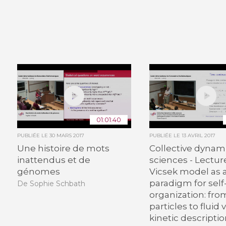
01:01:40
PUBLIÉE LE
30 MARS 2017
PUBLIÉE LE
13 AVRIL 2017
Une histoire de mots
Collective dynamic
inattendus et de
sciences - Lectur
génomes
Vicsek model as 
paradigm for self
De Sophie Schbath
organization: fro
particles to fluid v
kinetic descripti