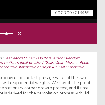
00:00:00
/
01:34:59
n :
Jean-Morlet Chair - Doctoral school: Random
and mathematical physics / Chaire Jean-Morlet - Ecole
n mécanique statistique et physique mathématique
exponent for the last-passage value of the two-
 with exponential weights. We sketch the proof
he stationary corner growth process, and if time
is derived for the percolation process with i.i.d.