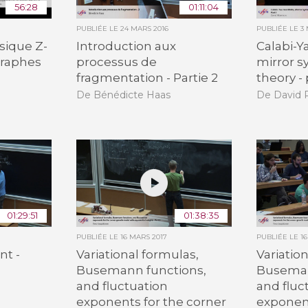
56:28
01:11:04
PUBLIÉE LE
24 MARS 2016
PUBLIÉE LE
3 
sique Z-
Introduction aux
Calabi-Y
 graphes
processus de
mirror 
fragmentation - Partie 2
theory - 
De Bénédicte Haas
De David R
01:29:51
01:38:35
PUBLIÉE LE
16 MARS 2017
PUBLIÉE LE
1
nt -
Variational formulas,
Variatio
Busemann functions,
Buseman
and fluctuation
and fluc
exponents for the corner
exponent