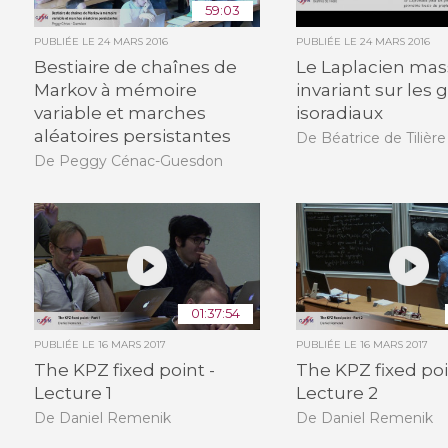
59:03
PUBLIÉE LE
24 MARS 2016
PUBLIÉE LE
24 MARS 2016
Bestiaire de chaînes de
Le Laplacien mas
Markov à mémoire
invariant sur les
variable et marches
isoradiaux
aléatoires persistantes
De Béatrice de Tilière
De Peggy Cénac-Guesdon
01:37:54
PUBLIÉE LE
16 MARS 2017
PUBLIÉE LE
16 MARS 2017
The KPZ fixed point -
The KPZ fixed poi
Lecture 1
Lecture 2
De Daniel Remenik
De Daniel Remenik