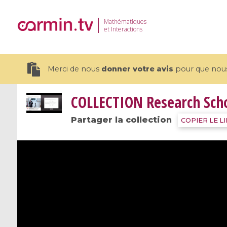
Mathématiques
et Interactions
Merci de nous
donner votre avis
pour que nous 
COLLECTION
Research Sch
Partager la collection
COPIER LE L
19 videos
CEMRACS 2026 : Modeling and AI
Coulomb b
for Environmental Transition /
quantum 
Centre d'Eté Mathématique de
Coulomb 
Recherche Avancée en Calcul
affines
Scientifique