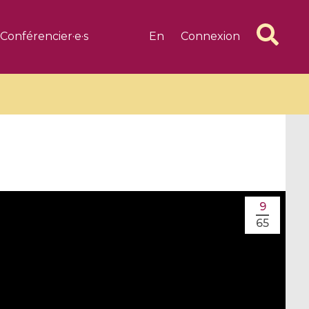
Conférencier·e·s
En
Connexion
6 videos
1 videos
9
d complex
CIMPA-CIRM Fellowships «
65
algébrique
Research in Residence »
Introduction to Dissipative
Dynamical Systems in Infinite
Dimensions and Their
Applications