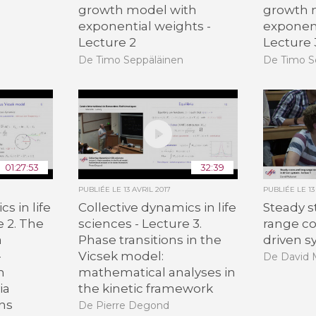
growth model with
growth 
exponential weights -
exponent
Lecture 2
Lecture 
De Timo Seppäläinen
De Timo S
01:27:53
32:39
PUBLIÉE LE
13 AVRIL 2017
PUBLIÉE LE
13
s in life
Collective dynamics in life
Steady s
e 2. The
sciences - Lecture 3.
range co
a
Phase transitions in the
driven s
-
Vicsek model:
De David
m
mathematical analyses in
ia
the kinetic framework
ons
De Pierre Degond