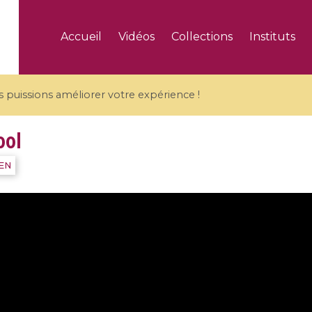
Accueil
Vidéos
Collections
Instituts
puissions améliorer votre expérience !
ool
IEN
5 videos
ranches and affine
Algebraic geometry an
groups / Branches de
geometry / Géométrie 
et groupes quantiques
et géométrie complexe