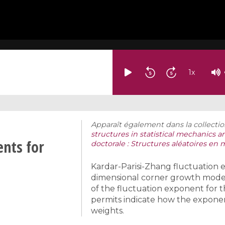
1
x
Apparaît également dans la collectio
structures in statistical mechanics 
ents for
doctorale : Structures aléatoires e
Kardar-Parisi-Zhang fluctuation 
dimensional corner growth model
of the fluctuation exponent for t
permits indicate how the exponent 
weights.