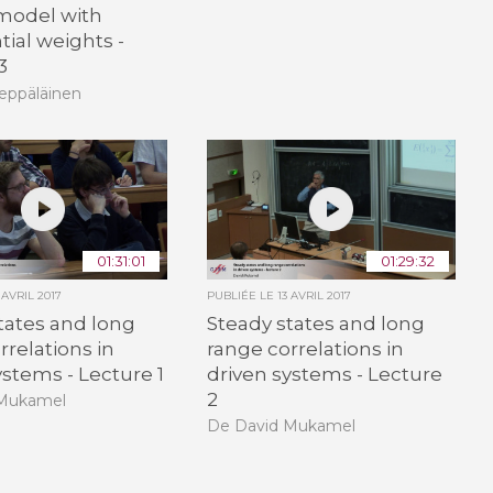
model with
ial weights -
3
eppäläinen
01:31:01
01:29:32
 AVRIL 2017
PUBLIÉE LE
13 AVRIL 2017
tates and long
Steady states and long
rrelations in
range correlations in
ystems - Lecture 1
driven systems - Lecture
2
 Mukamel
De David Mukamel