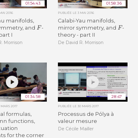
01:54:43
01:58:36
MAI 2016
PUBLIÉE LE
3 MAI 2016
au manifolds,
Calabi-Yau manifolds,
F
F
symmetry, and
-
mirror symmetry, and
-
part I
theory - part II
. Morrison
De David R. Morrison
01:34:58
28:47
6 MARS 2017
PUBLIÉE LE
30 MARS 2017
nal formulas,
Processus de Pólya à
n functions,
valeur mesure
tuation
De Cécile Mailler
s for the corner