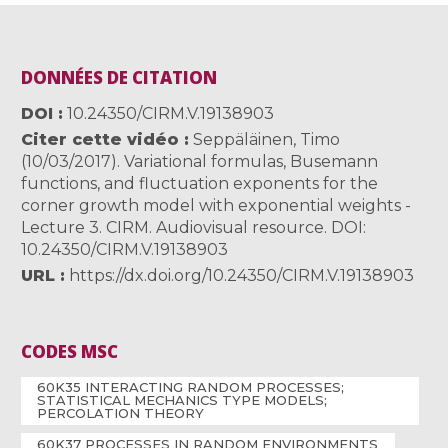
DONNÉES DE CITATION
DOI
10.24350/CIRM.V.19138903
Citer cette vidéo
Seppäläinen, Timo
(10/03/2017). Variational formulas, Busemann
functions, and fluctuation exponents for the
corner growth model with exponential weights -
Lecture 3. CIRM. Audiovisual resource. DOI:
10.24350/CIRM.V.19138903
URL
https://dx.doi.org/10.24350/CIRM.V.19138903
CODES MSC
60K35 INTERACTING RANDOM PROCESSES;
STATISTICAL MECHANICS TYPE MODELS;
PERCOLATION THEORY
60K37 PROCESSES IN RANDOM ENVIRONMENTS