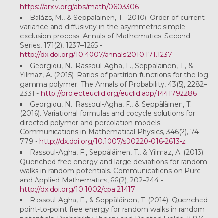
https://arxiv.org/abs/math/0603306
Balázs, M., & Seppäläinen, T. (2010). Order of current
variance and diffusivity in the asymmetric simple
exclusion process. Annals of Mathematics. Second
Series, 171(2), 1237–1265 -
http://dx.doi.org/10.4007/annals.2010.171.1237
Georgiou, N., Rassoul-Agha, F., Seppäläinen, T., &
Yilmaz, A. (2015). Ratios of partition functions for the log-
gamma polymer. The Annals of Probability, 43(5), 2282–
2331 -
http://projecteuclid.org/euclid.aop/1441792286
Georgiou, N., Rassoul-Agha, F., & Seppäläinen, T.
(2016). Variational formulas and cocycle solutions for
directed polymer and percolation models.
Communications in Mathematical Physics, 346(2), 741–
779 -
http://dx.doi.org/10.1007/s00220-016-2613-z
Rassoul-Agha, F., Seppäläinen, T., & Yilmaz, A. (2013).
Quenched free energy and large deviations for random
walks in random potentials. Communications on Pure
and Applied Mathematics, 66(2), 202–244 -
http://dx.doi.org/10.1002/cpa.21417
Rassoul-Agha, F., & Seppäläinen, T. (2014). Quenched
point-to-point free energy for random walks in random