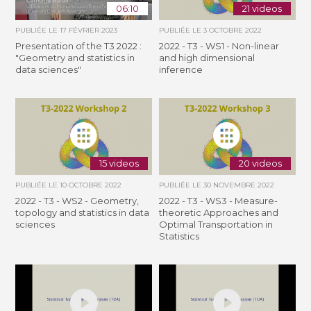
06:10
21 videos
PUBLIÉE LE
17 FÉVRIER 2023
PUBLIÉE LE
3 OCTOBRE 2022
Presentation of the T3 2022 :
2022 - T3 - WS1 - Non-linear
"Geometry and statistics in
and high dimensional
data sciences"
inference
15 videos
20 videos
PUBLIÉE LE
10 OCTOBRE 2022
PUBLIÉE LE
30 NOVEMBRE 2022
2022 - T3 - WS2 - Geometry,
2022 - T3 - WS3 - Measure-
topology and statistics in data
theoretic Approaches and
sciences
Optimal Transportation in
Statistics