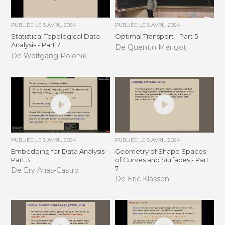
PUBLIÉE LE
5 AVRIL 2024
PUBLIÉE LE
5 AVRIL 2024
Statistical Topological Data
Optimal Transport - Part 5
Analysis - Part 7
De Quentin Mérigot
De Wolfgang Polonik
PUBLIÉE LE
5 AVRIL 2024
PUBLIÉE LE
5 AVRIL 2024
Embedding for Data Analysis -
Geometry of Shape Spaces
Part 3
of Curves and Surfaces - Part
7
De Ery Arias-Castro
De Eric Klassen