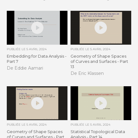
PUBLIÉE LE
5 AVRIL 2024
PUBLIÉE LE
5 AVRIL 2024
Embedding for Data Analysis -
Geometry of Shape Spaces
Part 7
of Curves and Surfaces - Part
13
De Eddie Aamari
De Eric Klassen
PUBLIÉE LE
5 AVRIL 2024
PUBLIÉE LE
5 AVRIL 2024
Geometry of Shape Spaces
Statistical Topological Data
of Curves and Surfaces - Part
Analysis - Part 14