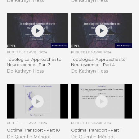
De Kathryn Hess
De Kathryn Hess
PUBLIÉE LE
5 AVRIL 2024
PUBLIÉE LE
5 AVRIL 2024
Topological Approaches to
Topological Approaches to
Neuroscience - Part 3
Neuroscience - Part 4
De Kathryn Hess
De Kathryn Hess
PUBLIÉE LE
5 AVRIL 2024
PUBLIÉE LE
5 AVRIL 2024
Optimal Transport - Part 10
Optimal Transport - Part 11
De Quentin Mérigot
De Quentin Mérigot