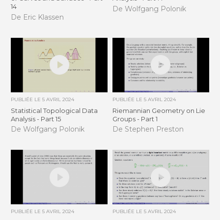
14
De Wolfgang Polonik
De Eric Klassen
PUBLIÉE LE
5 AVRIL 2024
PUBLIÉE LE
5 AVRIL 2024
Statistical Topological Data
Riemannian Geometry on Lie
Analysis - Part 15
Groups - Part 1
De Wolfgang Polonik
De Stephen Preston
PUBLIÉE LE
5 AVRIL 2024
PUBLIÉE LE
5 AVRIL 2024