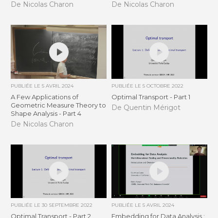
De Nicolas Charon
De Nicolas Charon
PUBLIÉE LE
5 AVRIL 2024
PUBLIÉE LE
5 OCTOBRE 2022
A Few Applications of
Optimal Transport - Part 1
Geometric Measure Theory to
De Quentin Mérigot
Shape Analysis - Part 4
De Nicolas Charon
PUBLIÉE LE
30 SEPTEMBRE 2022
PUBLIÉE LE
5 AVRIL 2024
Optimal Transport - Part 2
Embedding for Data Analysis :