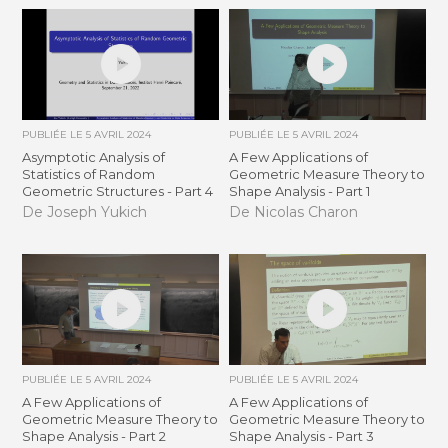
PUBLIÉE LE
5 AVRIL 2024
PUBLIÉE LE
5 AVRIL 2024
Asymptotic Analysis of
A Few Applications of
Statistics of Random
Geometric Measure Theory to
Geometric Structures - Part 4
Shape Analysis - Part 1
De Joseph Yukich
De Nicolas Charon
PUBLIÉE LE
5 AVRIL 2024
PUBLIÉE LE
5 AVRIL 2024
A Few Applications of
A Few Applications of
Geometric Measure Theory to
Geometric Measure Theory to
Shape Analysis - Part 2
Shape Analysis - Part 3