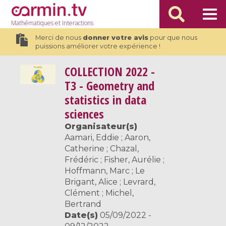
Mathématiques
et Interactions
Merci de nous
donner votre avis
pour que nous
puissions améliorer votre expérience !
COLLECTION
2022 -
T3 - Geometry and
statistics in data
sciences
Organisateur(s)
Aamari, Eddie ; Aaron,
Catherine ; Chazal,
Frédéric ; Fisher, Aurélie ;
Hoffmann, Marc ; Le
Brigant, Alice ; Levrard,
Clément ; Michel,
Bertrand
Date(s)
05/09/2022 -