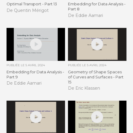
Optimal Transport - Part 13
Embedding for Data Analysis -
Part 8
De Quentin Mérigot
De Eddie Aamari
PUBLIÉE LE
5 AVRIL 2024
PUBLIÉE LE
5 AVRIL 2024
Embedding for Data Analysis -
Geometry of Shape Spaces
Part 9
of Curves and Surfaces - Part
15
De Eddie Aamari
De Eric Klassen