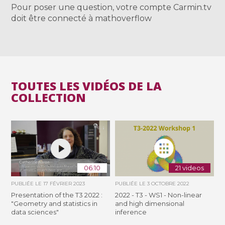
Pour poser une question, votre compte Carmin.tv
doit être connecté à mathoverflow
TOUTES LES VIDÉOS DE LA
COLLECTION
06:10
21 videos
PUBLIÉE LE
17 FÉVRIER 2023
PUBLIÉE LE
3 OCTOBRE 2022
Presentation of the T3 2022 :
2022 - T3 - WS1 - Non-linear
"Geometry and statistics in
and high dimensional
data sciences"
inference