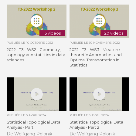
15 videos
20 videos
PUBLIÉE LE
10 OCTOBRE 2022
PUBLIÉE LE
30 NOVEMBRE 2022
2022 - T3 - WS2 - Geometry,
2022 - T3 - WS3 - Measure-
topology and statistics in data
theoretic Approaches and
sciences
Optimal Transportation in
Statistics
PUBLIÉE LE
5 AVRIL 2024
PUBLIÉE LE
5 AVRIL 2024
Statistical Topological Data
Statistical Topological Data
Analysis - Part 1
Analysis - Part 2
De Wolfgang Polonik
De Wolfgang Polonik