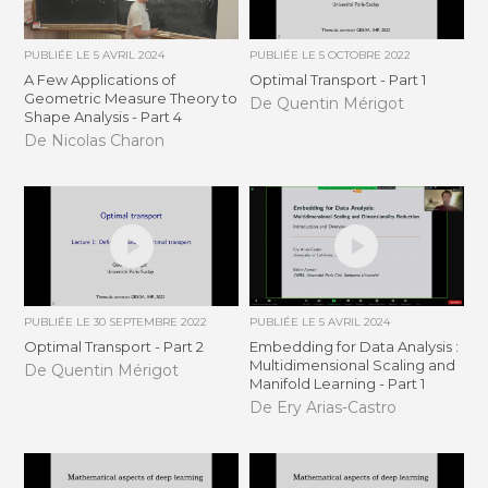
PUBLIÉE LE
5 AVRIL 2024
PUBLIÉE LE
5 OCTOBRE 2022
A Few Applications of
Optimal Transport - Part 1
Geometric Measure Theory to
De Quentin Mérigot
Shape Analysis - Part 4
De Nicolas Charon
PUBLIÉE LE
30 SEPTEMBRE 2022
PUBLIÉE LE
5 AVRIL 2024
Optimal Transport - Part 2
Embedding for Data Analysis :
Multidimensional Scaling and
De Quentin Mérigot
Manifold Learning - Part 1
De Ery Arias-Castro