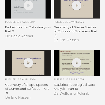
PUBLIÉE LE
5 AVRIL 2024
PUBLIÉE LE
5 AVRIL 2024
Embedding for Data Analysis -
Geometry of Shape Spaces
Part 9
of Curves and Surfaces - Part
15
De Eddie Aamari
De Eric Klassen
PUBLIÉE LE
5 AVRIL 2024
PUBLIÉE LE
5 AVRIL 2024
Geometry of Shape Spaces
Statistical Topological Data
of Curves and Surfaces - Part
Analysis - Part 16
16
De Wolfgang Polonik
De Eric Klassen