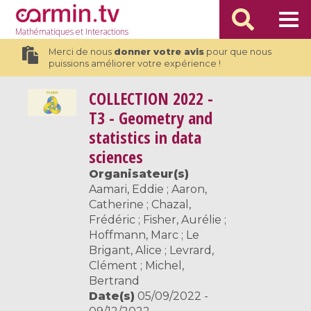
Mathématiques
et Interactions
Merci de nous
donner votre avis
pour que nous
puissions améliorer votre expérience !
COLLECTION
2022 -
T3 - Geometry and
statistics in data
sciences
Organisateur(s)
Aamari, Eddie ; Aaron,
Catherine ; Chazal,
Frédéric ; Fisher, Aurélie ;
Hoffmann, Marc ; Le
Brigant, Alice ; Levrard,
Clément ; Michel,
Bertrand
Date(s)
05/09/2022 -