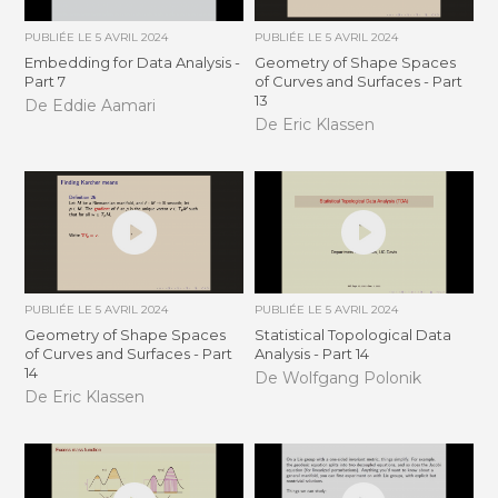
PUBLIÉE LE
5 AVRIL 2024
PUBLIÉE LE
5 AVRIL 2024
Embedding for Data Analysis -
Geometry of Shape Spaces
Part 7
of Curves and Surfaces - Part
13
De Eddie Aamari
De Eric Klassen
PUBLIÉE LE
5 AVRIL 2024
PUBLIÉE LE
5 AVRIL 2024
Geometry of Shape Spaces
Statistical Topological Data
of Curves and Surfaces - Part
Analysis - Part 14
14
De Wolfgang Polonik
De Eric Klassen