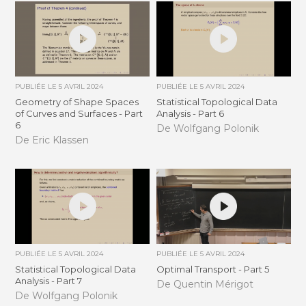
PUBLIÉE LE
5 AVRIL 2024
PUBLIÉE LE
5 AVRIL 2024
Geometry of Shape Spaces
Statistical Topological Data
of Curves and Surfaces - Part
Analysis - Part 6
6
De Wolfgang Polonik
De Eric Klassen
PUBLIÉE LE
5 AVRIL 2024
PUBLIÉE LE
5 AVRIL 2024
Statistical Topological Data
Optimal Transport - Part 5
Analysis - Part 7
De Quentin Mérigot
De Wolfgang Polonik