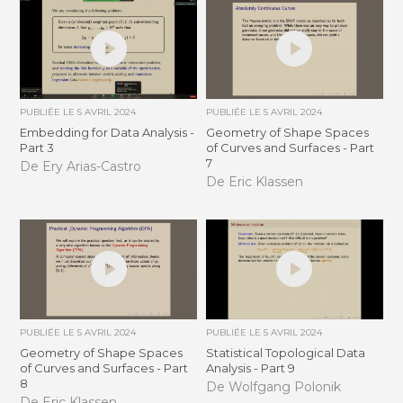
PUBLIÉE LE
5 AVRIL 2024
PUBLIÉE LE
5 AVRIL 2024
Embedding for Data Analysis -
Geometry of Shape Spaces
Part 3
of Curves and Surfaces - Part
7
De Ery Arias-Castro
De Eric Klassen
PUBLIÉE LE
5 AVRIL 2024
PUBLIÉE LE
5 AVRIL 2024
Geometry of Shape Spaces
Statistical Topological Data
of Curves and Surfaces - Part
Analysis - Part 9
8
De Wolfgang Polonik
De Eric Klassen