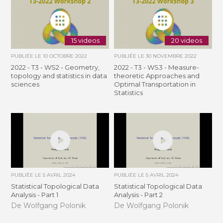
15 videos
20 videos
PUBLIÉE LE
10 OCTOBRE 2022
PUBLIÉE LE
30 NOVEMBRE 2022
2022 - T3 - WS2 - Geometry,
2022 - T3 - WS3 - Measure-
topology and statistics in data
theoretic Approaches and
sciences
Optimal Transportation in
Statistics
PUBLIÉE LE
5 AVRIL 2024
PUBLIÉE LE
5 AVRIL 2024
Statistical Topological Data
Statistical Topological Data
Analysis - Part 1
Analysis - Part 2
De Wolfgang Polonik
De Wolfgang Polonik