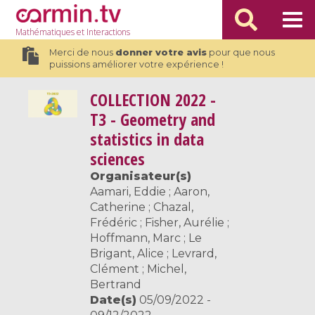
Mathématiques
et Interactions
Merci de nous
donner votre avis
pour que nous
puissions améliorer votre expérience !
COLLECTION
2022 -
T3 - Geometry and
statistics in data
sciences
Organisateur(s)
Aamari, Eddie ; Aaron,
Catherine ; Chazal,
Frédéric ; Fisher, Aurélie ;
Hoffmann, Marc ; Le
Brigant, Alice ; Levrard,
Clément ; Michel,
Bertrand
Date(s)
05/09/2022 -