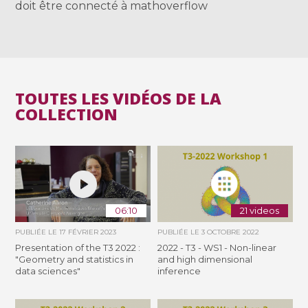
doit être connecté à mathoverflow
TOUTES LES VIDÉOS DE LA
COLLECTION
06:10
21 videos
PUBLIÉE LE
17 FÉVRIER 2023
PUBLIÉE LE
3 OCTOBRE 2022
Presentation of the T3 2022 :
2022 - T3 - WS1 - Non-linear
"Geometry and statistics in
and high dimensional
data sciences"
inference