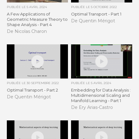
PUBLIÉE LE
5 AVRIL 2024
PUBLIÉE LE
5 OCTOBRE 2022
A Few Applications of
Optimal Transport - Part 1
Geometric Measure Theory to
De Quentin Mérigot
Shape Analysis - Part 4
De Nicolas Charon
PUBLIÉE LE
30 SEPTEMBRE 2022
PUBLIÉE LE
5 AVRIL 2024
Optimal Transport - Part 2
Embedding for Data Analysis :
Multidimensional Scaling and
De Quentin Mérigot
Manifold Learning - Part 1
De Ery Arias-Castro