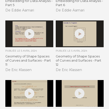
Embedding for Data Analysis -
Embedding for Data Analysis -
Part 5
Part 6
De Eddie Aamari
De Eddie Aamari
PUBLIÉE LE
5 AVRIL 2024
PUBLIÉE LE
5 AVRIL 2024
Geometry of Shape Spaces
Geometry of Shape Spaces
of Curves and Surfaces - Part
of Curves and Surfaces - Part
11
12
De Eric Klassen
De Eric Klassen