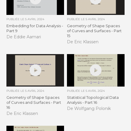
PUBLIÉE LE
5 AVRIL 2024
PUBLIÉE LE
5 AVRIL 2024
Embedding for Data Analysis -
Geometry of Shape Spaces
Part 9
of Curves and Surfaces - Part
15
De Eddie Aamari
De Eric Klassen
PUBLIÉE LE
5 AVRIL 2024
PUBLIÉE LE
5 AVRIL 2024
Geometry of Shape Spaces
Statistical Topological Data
of Curves and Surfaces - Part
Analysis - Part 16
16
De Wolfgang Polonik
De Eric Klassen