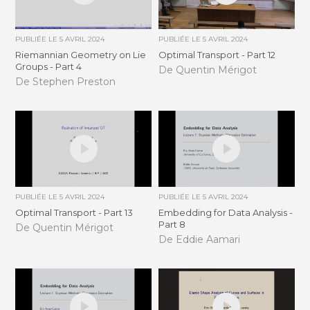
PUBLIÉE LE
5 AVRIL 2024
PUBLIÉE LE
5 AVRIL 2024
Riemannian Geometry on Lie
Optimal Transport - Part 12
Groups - Part 4
De Quentin Mérigot
De Stephen Preston
PUBLIÉE LE
5 AVRIL 2024
PUBLIÉE LE
5 AVRIL 2024
Optimal Transport - Part 13
Embedding for Data Analysis -
Part 8
De Quentin Mérigot
De Eddie Aamari