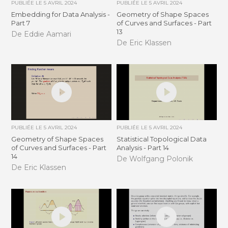
PUBLIÉE LE
5 AVRIL 2024
PUBLIÉE LE
5 AVRIL 2024
Embedding for Data Analysis -
Geometry of Shape Spaces
Part 7
of Curves and Surfaces - Part
13
De Eddie Aamari
De Eric Klassen
PUBLIÉE LE
5 AVRIL 2024
PUBLIÉE LE
5 AVRIL 2024
Geometry of Shape Spaces
Statistical Topological Data
of Curves and Surfaces - Part
Analysis - Part 14
14
De Wolfgang Polonik
De Eric Klassen