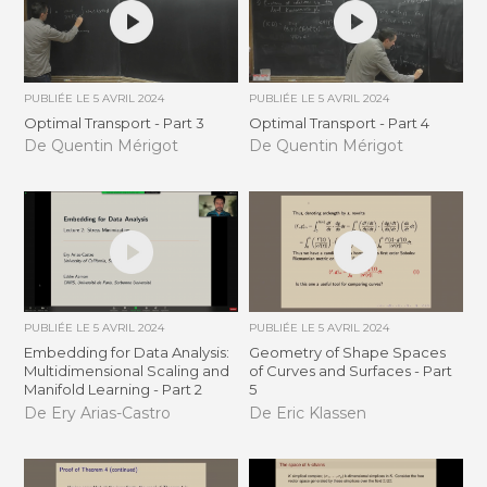
PUBLIÉE LE
5 AVRIL 2024
PUBLIÉE LE
5 AVRIL 2024
Optimal Transport - Part 3
Optimal Transport - Part 4
De Quentin Mérigot
De Quentin Mérigot
PUBLIÉE LE
5 AVRIL 2024
PUBLIÉE LE
5 AVRIL 2024
Embedding for Data Analysis:
Geometry of Shape Spaces
Multidimensional Scaling and
of Curves and Surfaces - Part
Manifold Learning - Part 2
5
De Ery Arias-Castro
De Eric Klassen