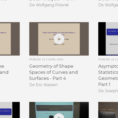
De Wolfgang Polonik
De Wolfga
PUBLIÉE LE
5 AVRIL 2024
PUBLIÉE LE
5
pe
Geometry of Shape
Asymptot
 and
Spaces of Curves and
Statisti
Surfaces - Part 4
Geometri
Part 1
De Eric Klassen
De Joseph