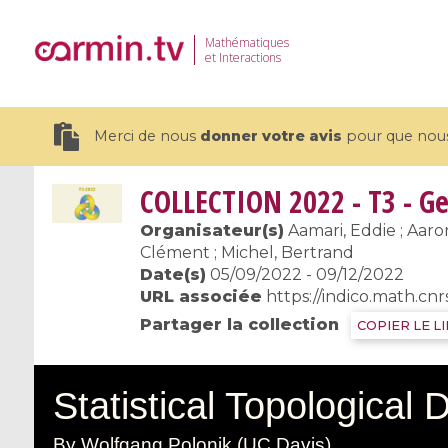
Mathématiques
et Interactions
Merci de nous
donner votre avis
pour que nous 
COLLECTION
2022 - T3 - Ge
Organisateur(s)
Aamari, Eddie ; Aaron,
Clément ; Michel, Bertrand
Date(s)
05/09/2022 - 09/12/2022
19 videos
URL associée
https://indico.math.cnr
CEMRACS 2026 : Modeling and AI
Coulomb b
Partager la collection
COPIER LE L
for Environmental Transition /
quantum 
Centre d'Eté Mathématique de
Coulomb 
Recherche Avancée en Calcul
affines
Scientifique