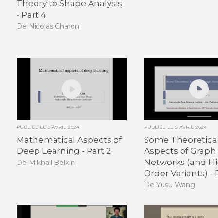
Theory to Shape Analysis
- Part 4
De Nicolas Charon
PUBLIÉE LE
5 AVRIL 2024
PUBLIÉE LE
5 AVRIL 2024
Mathematical Aspects of
Some Theoretica
Deep Learning - Part 2
Aspects of Graph
Networks (and H
De Mikhail Belkin
Order Variants) - P
De Yusu Wang