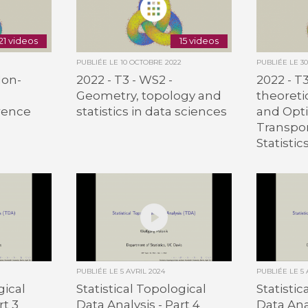
21 videos
15 videos
PUBLIÉE LE
10 OCTOBRE 2022
PUBLIÉE LE
3
Non-
2022 - T3 - WS2 -
2022 - T
Geometry, topology and
theoret
rence
statistics in data sciences
and Opt
Transpor
Statistic
PUBLIÉE LE
5 AVRIL 2024
PUBLIÉE LE
5
gical
Statistical Topological
Statistic
rt 3
Data Analysis - Part 4
Data Anal