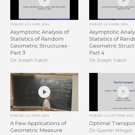
PUBLIÉE LE
5 AVRIL 2024
PUBLIÉE LE
5 AVRIL 2024
Asymptotic Analysis of
Asymptotic Analys
Statistics of Random
Statistics of Ran
Geometric Structures -
Geometric Struct
Part 3
Part 4
De Joseph Yukich
De Joseph Yukich
PUBLIÉE LE
5 AVRIL 2024
PUBLIÉE LE
5 OCTOBRE 2022
A Few Applications of
Optimal Transport
Geometric Measure
De Quentin Mérigot