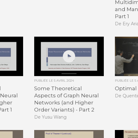
Multidim
and Mani
Part 1
De Ery Ari
PUBLIÉE LE
5 AVRIL 2024
PUBLIÉE LE
5
l
Some Theoretical
Optimal 
 Neural
Aspects of Graph Neural
De Quenti
igher
Networks (and Higher
art 1
Order Variants) - Part 2
De Yusu Wang