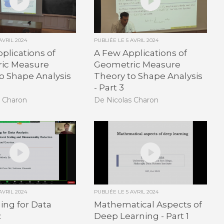
 AVRIL 2024
PUBLIÉE LE
5 AVRIL 2024
plications of
A Few Applications of
ic Measure
Geometric Measure
o Shape Analysis
Theory to Shape Analysis
- Part 3
s Charon
De Nicolas Charon
 AVRIL 2024
PUBLIÉE LE
5 AVRIL 2024
ng for Data
Mathematical Aspects of
:
Deep Learning - Part 1