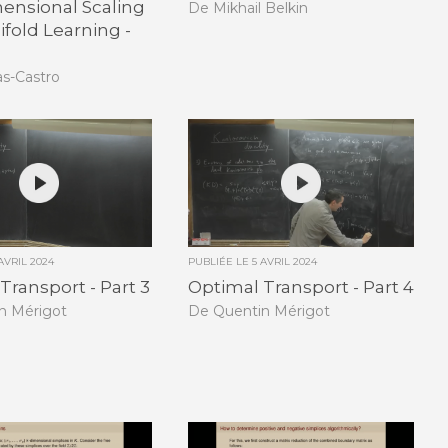
ensional Scaling
De Mikhail Belkin
fold Learning -
as-Castro
 AVRIL 2024
PUBLIÉE LE
5 AVRIL 2024
Transport - Part 3
Optimal Transport - Part 4
n Mérigot
De Quentin Mérigot