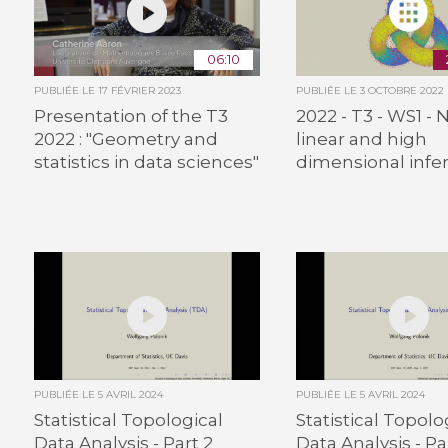
06:10
PUBLIÉE LE
17 FÉVRIER 2023
PUBLIÉE LE
3 OCTOBRE 2022
Presentation of the T3
2022 - T3 - WS1 - 
2022 : "Geometry and
linear and high
statistics in data sciences"
dimensional infe
PUBLIÉE LE
5 AVRIL 2024
PUBLIÉE LE
5 AVRIL 2024
Statistical Topological
Statistical Topolo
Data Analysis - Part 2
Data Analysis - Pa