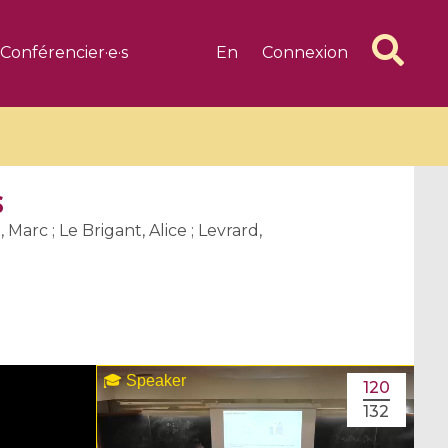
Conférencier·e·s
En
Connexion
s
 Marc ; Le Brigant, Alice ; Levrard,
6 videos
1 videos
d complex
CIMPA-CIRM Fellowships «
algébrique
Research in Residence »
Introduction to Dissipative
120
Dynamical Systems in Infinite
132
Dimensions and Their
Applications