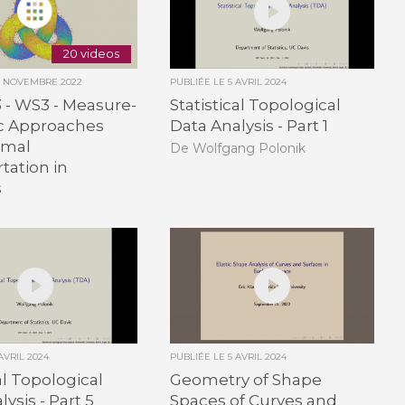
20 videos
0 NOVEMBRE 2022
PUBLIÉE LE
5 AVRIL 2024
3 - WS3 - Measure-
Statistical Topological
ic Approaches
Data Analysis - Part 1
imal
De Wolfgang Polonik
tation in
s
 AVRIL 2024
PUBLIÉE LE
5 AVRIL 2024
al Topological
Geometry of Shape
ysis - Part 5
Spaces of Curves and