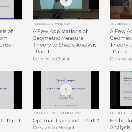
PUBLIÉE LE
5 AVRIL 2024
PUBLIÉE LE
5
is of
A Few Applications of
A Few Ap
dom
Geometric Measure
Geometr
ures -
Theory to Shape Analysis
Theory t
- Part 1
- Part 2
De Nicolas Charon
De Nicola
PUBLIÉE LE
30 SEPTEMBRE 2022
PUBLIÉE LE
5
 - Part 1
Optimal Transport - Part 2
Embeddi
Analysis 
De Quentin Mérigot