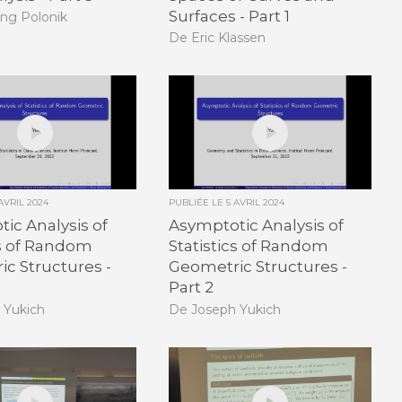
Surfaces - Part 1
ng Polonik
De Eric Klassen
 AVRIL 2024
PUBLIÉE LE
5 AVRIL 2024
ic Analysis of
Asymptotic Analysis of
cs of Random
Statistics of Random
c Structures -
Geometric Structures -
Part 2
 Yukich
De Joseph Yukich