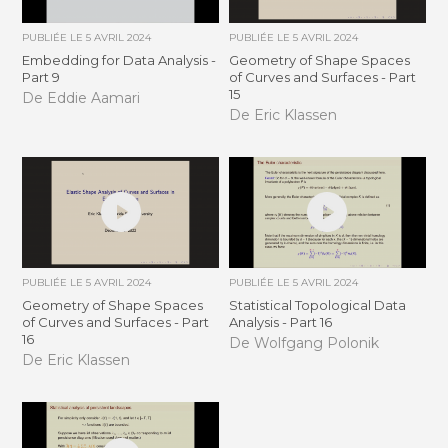
PUBLIÉE LE
5 AVRIL 2024
PUBLIÉE LE
5 AVRIL 2024
Embedding for Data Analysis -
Geometry of Shape Spaces
Part 9
of Curves and Surfaces - Part
15
De Eddie Aamari
De Eric Klassen
PUBLIÉE LE
5 AVRIL 2024
PUBLIÉE LE
5 AVRIL 2024
Geometry of Shape Spaces
Statistical Topological Data
of Curves and Surfaces - Part
Analysis - Part 16
16
De Wolfgang Polonik
De Eric Klassen