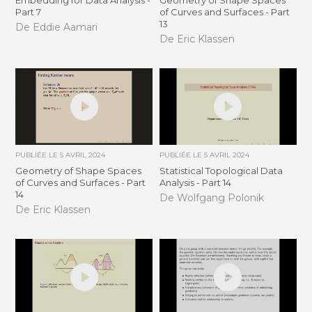
Embedding for Data Analysis -
Geometry of Shape Spaces
Part 7
of Curves and Surfaces - Part
13
De Eddie Aamari
De Eric Klassen
PUBLIÉE LE
5 AVRIL 2024
PUBLIÉE LE
5 AVRIL 2024
Geometry of Shape Spaces
Statistical Topological Data
of Curves and Surfaces - Part
Analysis - Part 14
14
De Wolfgang Polonik
De Eric Klassen