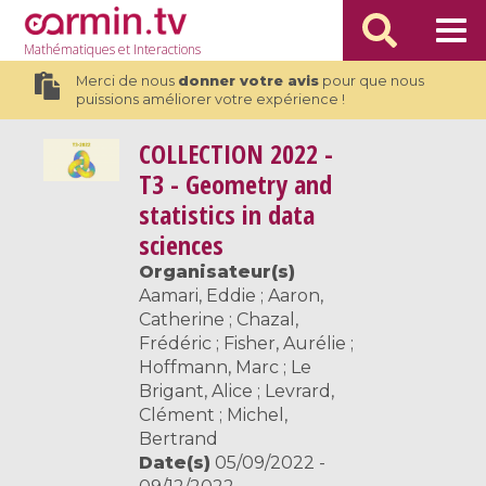
Mathématiques
et Interactions
Merci de nous
donner votre avis
pour que nous
puissions améliorer votre expérience !
COLLECTION
2022 -
T3 - Geometry and
statistics in data
sciences
Organisateur(s)
Aamari, Eddie ; Aaron,
Catherine ; Chazal,
Frédéric ; Fisher, Aurélie ;
Hoffmann, Marc ; Le
Brigant, Alice ; Levrard,
Clément ; Michel,
Bertrand
Date(s)
05/09/2022 -