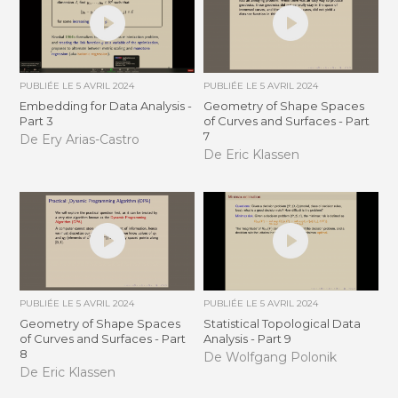
PUBLIÉE LE
5 AVRIL 2024
PUBLIÉE LE
5 AVRIL 2024
Embedding for Data Analysis -
Geometry of Shape Spaces
Part 3
of Curves and Surfaces - Part
7
De Ery Arias-Castro
De Eric Klassen
PUBLIÉE LE
5 AVRIL 2024
PUBLIÉE LE
5 AVRIL 2024
Geometry of Shape Spaces
Statistical Topological Data
of Curves and Surfaces - Part
Analysis - Part 9
8
De Wolfgang Polonik
De Eric Klassen