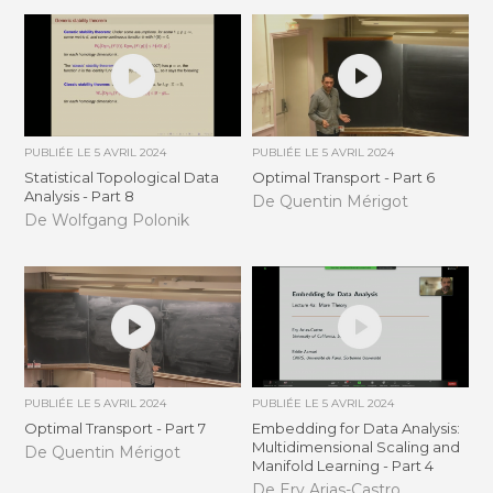
PUBLIÉE LE
5 AVRIL 2024
PUBLIÉE LE
5 AVRIL 2024
Statistical Topological Data
Optimal Transport - Part 6
Analysis - Part 8
De Quentin Mérigot
De Wolfgang Polonik
PUBLIÉE LE
5 AVRIL 2024
PUBLIÉE LE
5 AVRIL 2024
Optimal Transport - Part 7
Embedding for Data Analysis:
Multidimensional Scaling and
De Quentin Mérigot
Manifold Learning - Part 4
De Ery Arias-Castro