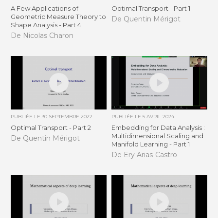
A Few Applications of
Optimal Transport - Part 1
Geometric Measure Theory to
De Quentin Mérigot
Shape Analysis - Part 4
De Nicolas Charon
PUBLIÉE LE
30 SEPTEMBRE 2022
PUBLIÉE LE
5 AVRIL 2024
Optimal Transport - Part 2
Embedding for Data Analysis :
Multidimensional Scaling and
De Quentin Mérigot
Manifold Learning - Part 1
De Ery Arias-Castro