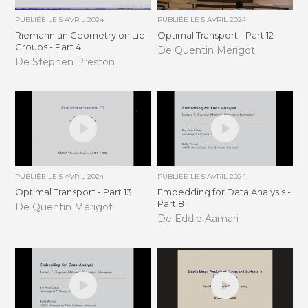
PUBLIÉE LE
5 AVRIL 2024
PUBLIÉE LE
5 AVRIL 2024
Riemannian Geometry on Lie
Optimal Transport - Part 12
Groups - Part 4
De Quentin Mérigot
De Stephen Preston
PUBLIÉE LE
5 AVRIL 2024
PUBLIÉE LE
5 AVRIL 2024
Optimal Transport - Part 13
Embedding for Data Analysis -
Part 8
De Quentin Mérigot
De Eddie Aamari