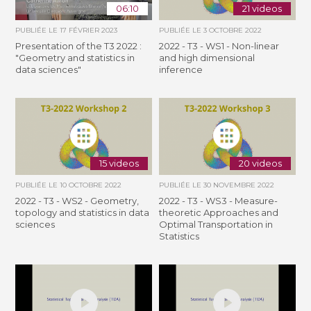
06:10
21 videos
PUBLIÉE LE
17 FÉVRIER 2023
PUBLIÉE LE
3 OCTOBRE 2022
Presentation of the T3 2022 :
2022 - T3 - WS1 - Non-linear
"Geometry and statistics in
and high dimensional
data sciences"
inference
15 videos
20 videos
PUBLIÉE LE
10 OCTOBRE 2022
PUBLIÉE LE
30 NOVEMBRE 2022
2022 - T3 - WS2 - Geometry,
2022 - T3 - WS3 - Measure-
topology and statistics in data
theoretic Approaches and
sciences
Optimal Transportation in
Statistics