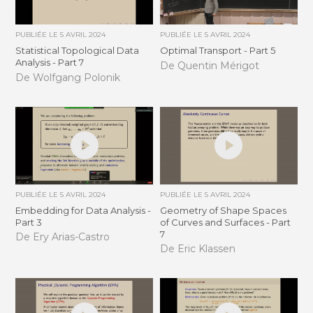
PUBLIÉE LE
5 AVRIL 2024
PUBLIÉE LE
5 AVRIL 2024
Statistical Topological Data
Optimal Transport - Part 5
Analysis - Part 7
De Quentin Mérigot
De Wolfgang Polonik
PUBLIÉE LE
5 AVRIL 2024
PUBLIÉE LE
5 AVRIL 2024
Embedding for Data Analysis -
Geometry of Shape Spaces
Part 3
of Curves and Surfaces - Part
7
De Ery Arias-Castro
De Eric Klassen