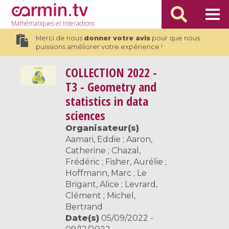
Mathématiques
et Interactions
Merci de nous
donner votre avis
pour que nous
puissions améliorer votre expérience !
COLLECTION
2022 -
T3 - Geometry and
statistics in data
sciences
Organisateur(s)
Aamari, Eddie ; Aaron,
Catherine ; Chazal,
Frédéric ; Fisher, Aurélie ;
Hoffmann, Marc ; Le
Brigant, Alice ; Levrard,
Clément ; Michel,
Bertrand
Date(s)
05/09/2022 -