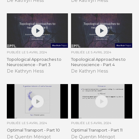
De Kathryn Hess
De Kathryn Hess
PUBLIÉE LE
5 AVRIL 2024
PUBLIÉE LE
5 AVRIL 2024
Topological Approaches to
Topological Approaches to
Neuroscience - Part 3
Neuroscience - Part 4
De Kathryn Hess
De Kathryn Hess
PUBLIÉE LE
5 AVRIL 2024
PUBLIÉE LE
5 AVRIL 2024
Optimal Transport - Part 10
Optimal Transport - Part 11
De Quentin Mérigot
De Quentin Mérigot