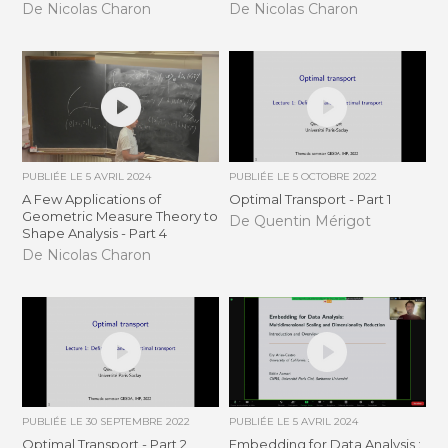
De Nicolas Charon
De Nicolas Charon
PUBLIÉE LE
5 AVRIL 2024
PUBLIÉE LE
5 OCTOBRE 2022
A Few Applications of
Optimal Transport - Part 1
Geometric Measure Theory to
De Quentin Mérigot
Shape Analysis - Part 4
De Nicolas Charon
PUBLIÉE LE
30 SEPTEMBRE 2022
PUBLIÉE LE
5 AVRIL 2024
Optimal Transport - Part 2
Embedding for Data Analysis :