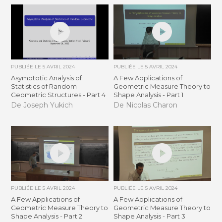
PUBLIÉE LE
5 AVRIL 2024
PUBLIÉE LE
5 AVRIL 2024
Asymptotic Analysis of
A Few Applications of
Statistics of Random
Geometric Measure Theory to
Geometric Structures - Part 4
Shape Analysis - Part 1
De Joseph Yukich
De Nicolas Charon
PUBLIÉE LE
5 AVRIL 2024
PUBLIÉE LE
5 AVRIL 2024
A Few Applications of
A Few Applications of
Geometric Measure Theory to
Geometric Measure Theory to
Shape Analysis - Part 2
Shape Analysis - Part 3