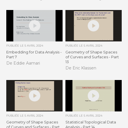
PUBLIÉE LE
5 AVRIL 2024
PUBLIÉE LE
5 AVRIL 2024
Embedding for Data Analysis -
Geometry of Shape Spaces
Part 7
of Curves and Surfaces - Part
13
De Eddie Aamari
De Eric Klassen
PUBLIÉE LE
5 AVRIL 2024
PUBLIÉE LE
5 AVRIL 2024
Geometry of Shape Spaces
Statistical Topological Data
of Curves and Surfaces - Part
Analysis - Part 14