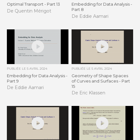
Optimal Transport - Part 13
Embedding for Data Analysis -
Part 8
De Quentin Mérigot
De Eddie Aamari
PUBLIÉE LE
5 AVRIL 2024
PUBLIÉE LE
5 AVRIL 2024
Embedding for Data Analysis -
Geometry of Shape Spaces
Part 9
of Curves and Surfaces - Part
15
De Eddie Aamari
De Eric Klassen