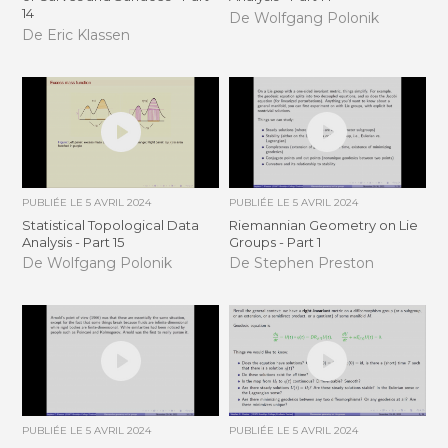
14
De Wolfgang Polonik
De Eric Klassen
PUBLIÉE LE
5 AVRIL 2024
PUBLIÉE LE
5 AVRIL 2024
Statistical Topological Data
Riemannian Geometry on Lie
Analysis - Part 15
Groups - Part 1
De Wolfgang Polonik
De Stephen Preston
PUBLIÉE LE
5 AVRIL 2024
PUBLIÉE LE
5 AVRIL 2024