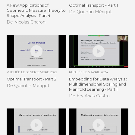
A Few Applications of
Optimal Transport - Part 1
Geometric Measure Theory to
De Quentin Mérigot
Shape Analysis - Part 4
De Nicolas Charon
PUBLIÉE LE
30 SEPTEMBRE 2022
PUBLIÉE LE
5 AVRIL 2024
Optimal Transport - Part 2
Embedding for Data Analysis :
Multidimensional Scaling and
De Quentin Mérigot
Manifold Learning - Part 1
De Ery Arias-Castro