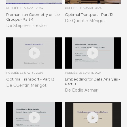
PUBLIÉE LE
5 AVRIL 2024
PUBLIÉE LE
5 AVRIL 2024
Riemannian Geometry on Lie
Optimal Transport - Part 12
Groups - Part 4
De Quentin Mérigot
De Stephen Preston
PUBLIÉE LE
5 AVRIL 2024
PUBLIÉE LE
5 AVRIL 2024
Optimal Transport - Part 13
Embedding for Data Analysis -
Part 8
De Quentin Mérigot
De Eddie Aamari