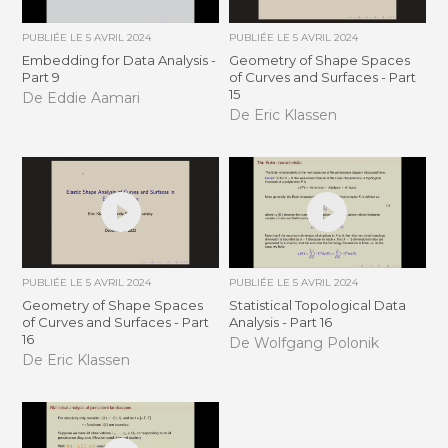
PUBLIÉE LE
5 AVRIL 2024
PUBLIÉE LE
5 AVRIL 2024
Embedding for Data Analysis -
Geometry of Shape Spaces
Part 9
of Curves and Surfaces - Part
15
De Eddie Aamari
De Eric Klassen
PUBLIÉE LE
5 AVRIL 2024
PUBLIÉE LE
5 AVRIL 2024
Geometry of Shape Spaces
Statistical Topological Data
of Curves and Surfaces - Part
Analysis - Part 16
16
De Wolfgang Polonik
De Eric Klassen