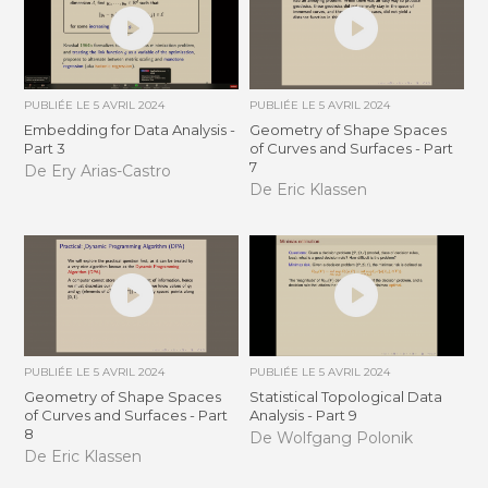
PUBLIÉE LE
5 AVRIL 2024
PUBLIÉE LE
5 AVRIL 2024
Embedding for Data Analysis -
Geometry of Shape Spaces
Part 3
of Curves and Surfaces - Part
7
De Ery Arias-Castro
De Eric Klassen
PUBLIÉE LE
5 AVRIL 2024
PUBLIÉE LE
5 AVRIL 2024
Geometry of Shape Spaces
Statistical Topological Data
of Curves and Surfaces - Part
Analysis - Part 9
8
De Wolfgang Polonik
De Eric Klassen