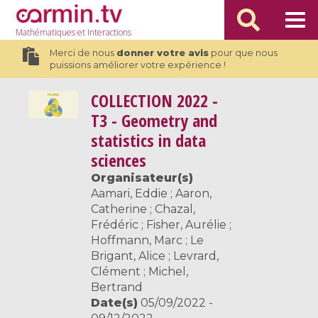
Mathématiques
et Interactions
Merci de nous
donner votre avis
pour que nous
puissions améliorer votre expérience !
COLLECTION
2022 -
T3 - Geometry and
statistics in data
sciences
Organisateur(s)
Aamari, Eddie ; Aaron,
Catherine ; Chazal,
Frédéric ; Fisher, Aurélie ;
Hoffmann, Marc ; Le
Brigant, Alice ; Levrard,
Clément ; Michel,
Bertrand
Date(s)
05/09/2022 -