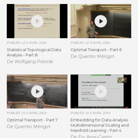
PUBLIÉE LE
5 AVRIL 2024
PUBLIÉE LE
5 AVRIL 2024
Statistical Topological Data
Optimal Transport - Part 6
Analysis - Part 8
De Quentin Mérigot
De Wolfgang Polonik
PUBLIÉE LE
5 AVRIL 2024
PUBLIÉE LE
5 AVRIL 2024
Optimal Transport - Part 7
Embedding for Data Analysis:
Multidimensional Scaling and
De Quentin Mérigot
Manifold Learning - Part 4
De Ery Arias-Castro