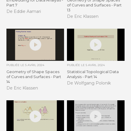
Embedding for Data Analysis -
Geometry of Shape Spaces
Part 7
of Curves and Surfaces - Part
13
De Eddie Aamari
De Eric Klassen
PUBLIÉE LE
5 AVRIL 2024
PUBLIÉE LE
5 AVRIL 2024
Geometry of Shape Spaces
Statistical Topological Data
of Curves and Surfaces - Part
Analysis - Part 14
14
De Wolfgang Polonik
De Eric Klassen