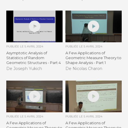
PUBLIÉE LE
5 AVRIL 2024
PUBLIÉE LE
5 AVRIL 2024
Asymptotic Analysis of
A Few Applications of
Statistics of Random
Geometric Measure Theory to
Geometric Structures - Part 4
Shape Analysis - Part 1
De Joseph Yukich
De Nicolas Charon
PUBLIÉE LE
5 AVRIL 2024
PUBLIÉE LE
5 AVRIL 2024
A Few Applications of
A Few Applications of
Geometric Measure Theory to
Geometric Measure Theory to