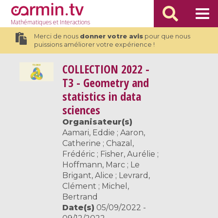
Mathématiques
et Interactions
Merci de nous
donner votre avis
pour que nous
puissions améliorer votre expérience !
COLLECTION
2022 -
T3 - Geometry and
statistics in data
sciences
Organisateur(s)
Aamari, Eddie ; Aaron,
Catherine ; Chazal,
Frédéric ; Fisher, Aurélie ;
Hoffmann, Marc ; Le
Brigant, Alice ; Levrard,
Clément ; Michel,
Bertrand
Date(s)
05/09/2022 -