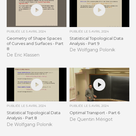
PUBLIÉE LE
5 AVRIL 2024
PUBLIÉE LE
5 AVRIL 2024
Geometry of Shape Spaces
Statistical Topological Data
of Curves and Surfaces - Part
Analysis - Part 9
8
De Wolfgang Polonik
De Eric Klassen
PUBLIÉE LE
5 AVRIL 2024
PUBLIÉE LE
5 AVRIL 2024
Statistical Topological Data
Optimal Transport - Part 6
Analysis - Part 8
De Quentin Mérigot
De Wolfgang Polonik