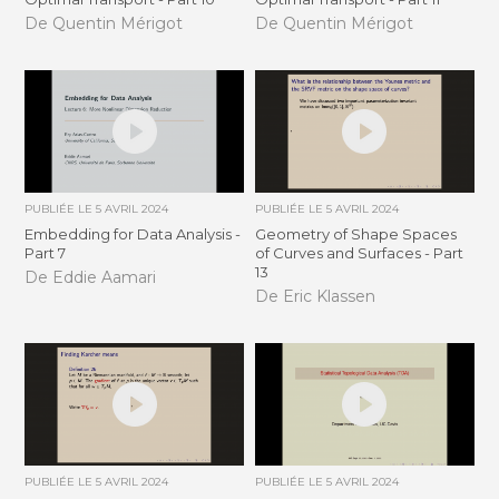
De Quentin Mérigot
De Quentin Mérigot
PUBLIÉE LE
5 AVRIL 2024
PUBLIÉE LE
5 AVRIL 2024
Embedding for Data Analysis -
Geometry of Shape Spaces
Part 7
of Curves and Surfaces - Part
13
De Eddie Aamari
De Eric Klassen
PUBLIÉE LE
5 AVRIL 2024
PUBLIÉE LE
5 AVRIL 2024