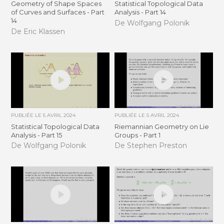
Geometry of Shape Spaces
Statistical Topological Data
of Curves and Surfaces - Part
Analysis - Part 14
14
De Wolfgang Polonik
De Eric Klassen
PUBLIÉE LE
5 AVRIL 2024
PUBLIÉE LE
5 AVRIL 2024
Statistical Topological Data
Riemannian Geometry on Lie
Analysis - Part 15
Groups - Part 1
De Wolfgang Polonik
De Stephen Preston