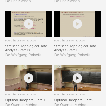
De Eric Klassen
De Eric Klassen
PUBLIÉE LE
5 AVRIL 2024
PUBLIÉE LE
5 AVRIL 2024
Statistical Topological Data
Statistical Topological Data
Analysis - Part 10
Analysis - Part 11
De Wolfgang Polonik
De Wolfgang Polonik
PUBLIÉE LE
5 AVRIL 2024
PUBLIÉE LE
5 AVRIL 2024
Optimal Transport - Part 8
Optimal Transport - Part 9
De Quentin Mérigot
De Quentin Mérigot