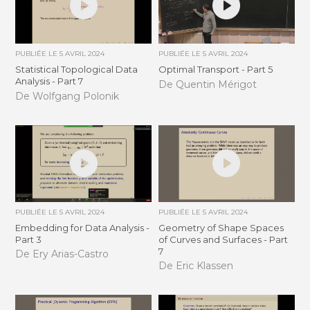
PUBLIÉE LE
5 AVRIL 2024
PUBLIÉE LE
5 AVRIL 2024
Statistical Topological Data
Optimal Transport - Part 5
Analysis - Part 7
De Quentin Mérigot
De Wolfgang Polonik
PUBLIÉE LE
5 AVRIL 2024
PUBLIÉE LE
5 AVRIL 2024
Embedding for Data Analysis -
Geometry of Shape Spaces
Part 3
of Curves and Surfaces - Part
7
De Ery Arias-Castro
De Eric Klassen