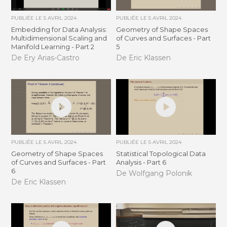
PUBLIÉE LE
5 AVRIL 2024
PUBLIÉE LE
5 AVRIL 2024
Embedding for Data Analysis:
Geometry of Shape Spaces
Multidimensional Scaling and
of Curves and Surfaces - Part
Manifold Learning - Part 2
5
De Ery Arias-Castro
De Eric Klassen
PUBLIÉE LE
5 AVRIL 2024
PUBLIÉE LE
5 AVRIL 2024
Geometry of Shape Spaces
Statistical Topological Data
of Curves and Surfaces - Part
Analysis - Part 6
6
De Wolfgang Polonik
De Eric Klassen