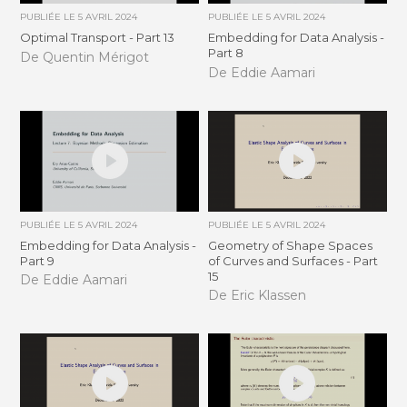
PUBLIÉE LE
5 AVRIL 2024
PUBLIÉE LE
5 AVRIL 2024
Optimal Transport - Part 13
Embedding for Data Analysis -
Part 8
De Quentin Mérigot
De Eddie Aamari
PUBLIÉE LE
5 AVRIL 2024
PUBLIÉE LE
5 AVRIL 2024
Embedding for Data Analysis -
Geometry of Shape Spaces
Part 9
of Curves and Surfaces - Part
15
De Eddie Aamari
De Eric Klassen