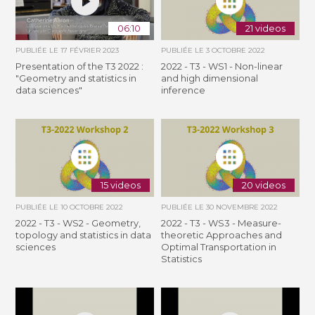
06:10
21 videos
PUBLIÉE LE
17 FÉVRIER 2023
PUBLIÉE LE
3 OCTOBRE 2022
Presentation of the T3 2022 :
2022 - T3 - WS1 - Non-linear
"Geometry and statistics in
and high dimensional
data sciences"
inference
15 videos
20 videos
PUBLIÉE LE
10 OCTOBRE 2022
PUBLIÉE LE
30 NOVEMBRE 2022
2022 - T3 - WS2 - Geometry,
2022 - T3 - WS3 - Measure-
topology and statistics in data
theoretic Approaches and
sciences
Optimal Transportation in
Statistics