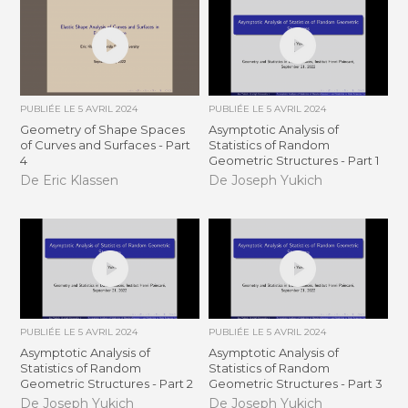
PUBLIÉE LE
5 AVRIL 2024
PUBLIÉE LE
5 AVRIL 2024
Geometry of Shape Spaces
Asymptotic Analysis of
of Curves and Surfaces - Part
Statistics of Random
4
Geometric Structures - Part 1
De Eric Klassen
De Joseph Yukich
PUBLIÉE LE
5 AVRIL 2024
PUBLIÉE LE
5 AVRIL 2024
Asymptotic Analysis of
Asymptotic Analysis of
Statistics of Random
Statistics of Random
Geometric Structures - Part 2
Geometric Structures - Part 3
De Joseph Yukich
De Joseph Yukich