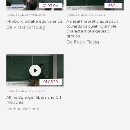
01:03:04
56:24
PUBLIÉE LE
23 AVRIL 2019
PUBLIÉE LE
24 AVRIL 2019
Mirabolic Satake equivalence
A sheaf theoretic approach
towards calculating simple
De Victor Ginzburg
characters of algebraic
groups
De Peter Fiebig
01:05:20
PUBLIÉE LE
24 AVRIL 2019
Affine Springer fibers and G1T
modules
De Eric Vasserot