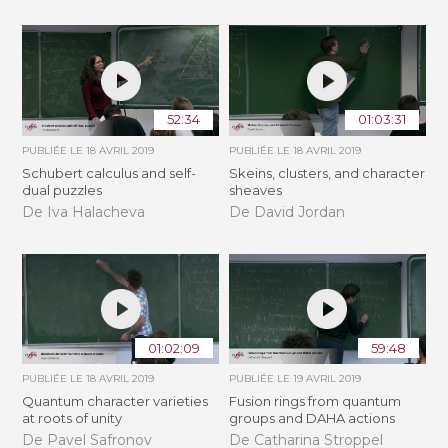
52:34
01:03:31
PUBLIÉE LE
18 AVRIL 2019
PUBLIÉE LE
18 AVRIL 2019
Schubert calculus and self-
Skeins, clusters, and character
dual puzzles
sheaves
De Iva Halacheva
De David Jordan
01:02:09
59:48
PUBLIÉE LE
18 AVRIL 2019
PUBLIÉE LE
19 AVRIL 2019
Quantum character varieties
Fusion rings from quantum
at roots of unity
groups and DAHA actions
De Pavel Safronov
De Catharina Stroppel