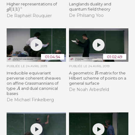
Higher representations of
Langlands duality and
g
l
(
1
|
1
)
+
quantum field theory
De Philsang Yoo
De Raphaël Rouquier
01:04:54
01:02:49
PUBLIÉE LE
24 AVRIL 2019
PUBLIÉE LE
24 AVRIL 2019
R
Irreducible equivariant
A geometric
-matrix for the
perverse coherent sheaves
Hilbert scheme of points on a
on affine Grassmannians of
general surface
A
type
and dual canonical
De Noah Arbesfeld
bases
De Michael Finkelberg