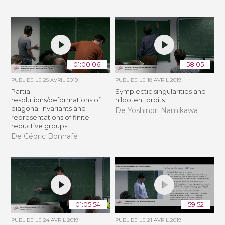
01:00:06
58:05
PUBLIÉE LE
25 AVRIL 2019
PUBLIÉE LE
18 AVRIL 2019
Partial
Symplectic singularities and
resolutions/deformations of
nilpotent orbits
diagonal invariants and
De Yoshinori Namikawa
representations of finite
reductive groups
De Cédric Bonnafé
01:05:54
59:52
PUBLIÉE LE
24 AVRIL 2019
PUBLIÉE LE
21 AVRIL 2019