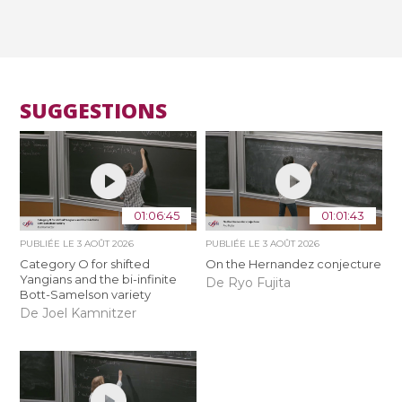
SUGGESTIONS
01:06:45
01:01:43
PUBLIÉE LE
3 AOÛT 2026
PUBLIÉE LE
3 AOÛT 2026
Category O for shifted
On the Hernandez conjecture
Yangians and the bi-infinite
De Ryo Fujita
Bott-Samelson variety
De Joel Kamnitzer