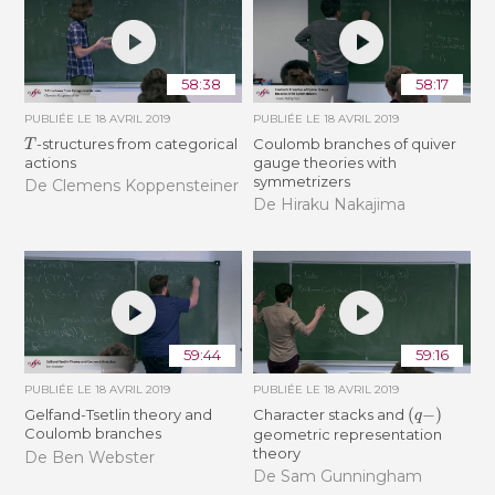
58:38
58:17
PUBLIÉE LE
18 AVRIL 2019
PUBLIÉE LE
18 AVRIL 2019
T
-structures from categorical
Coulomb branches of quiver
actions
gauge theories with
symmetrizers
De Clemens Koppensteiner
De Hiraku Nakajima
59:44
59:16
PUBLIÉE LE
18 AVRIL 2019
PUBLIÉE LE
18 AVRIL 2019
(
q
−
)
Gelfand-Tsetlin theory and
Character stacks and
Coulomb branches
geometric representation
theory
De Ben Webster
De Sam Gunningham