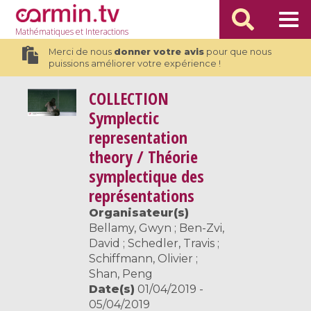
Mathématiques
et Interactions
Merci de nous
donner votre avis
pour que nous
puissions améliorer votre expérience !
COLLECTION
Symplectic
representation
theory / Théorie
symplectique des
représentations
Organisateur(s)
Bellamy, Gwyn ; Ben-Zvi,
David ; Schedler, Travis ;
Schiffmann, Olivier ;
Shan, Peng
Date(s)
01/04/2019 -
05/04/2019