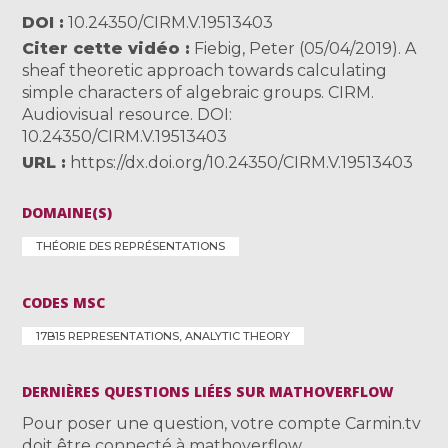
DOI
10.24350/CIRM.V.19513403
Citer cette vidéo
Fiebig, Peter (05/04/2019). A
sheaf theoretic approach towards calculating
simple characters of algebraic groups. CIRM.
Audiovisual resource. DOI:
10.24350/CIRM.V.19513403
URL
https://dx.doi.org/10.24350/CIRM.V.19513403
DOMAINE(S)
THÉORIE DES REPRÉSENTATIONS
CODES MSC
17B15 REPRESENTATIONS, ANALYTIC THEORY
DERNIÈRES QUESTIONS LIÉES SUR MATHOVERFLOW
Pour poser une question, votre compte Carmin.tv
doit être connecté à mathoverflow