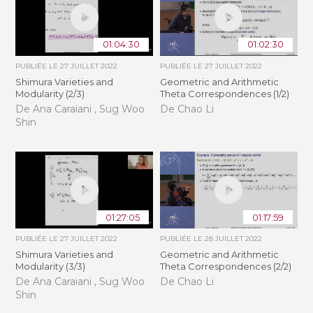
01:04:30
01:02:30
PUBLIÉE LE
27 JUILLET 2022
PUBLIÉE LE
27 JUILLET 2022
Shimura Varieties and
Geometric and Arithmetic
Modularity (2/3)
Theta Correspondences (1/2)
De Ana Caraiani , Sug Woo
De Chao Li
Shin
01:27:05
01:17:59
PUBLIÉE LE
27 JUILLET 2022
PUBLIÉE LE
28 JUILLET 2022
Shimura Varieties and
Geometric and Arithmetic
Modularity (3/3)
Theta Correspondences (2/2)
De Ana Caraiani , Sug Woo
De Chao Li
Shin