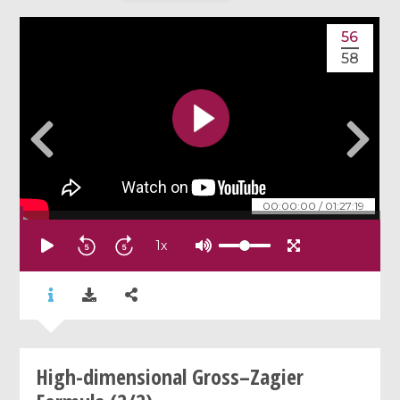
56
58
00:00:00
/
01:27:19
1
x
High-dimensional Gross–Zagier