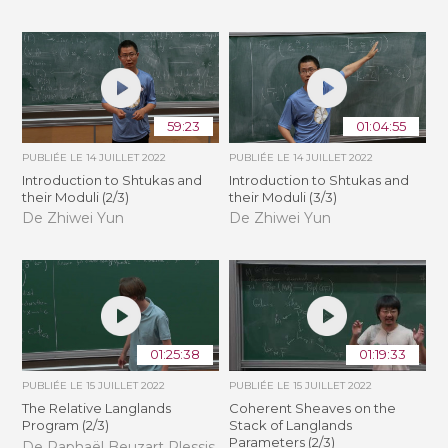
59:23
01:04:55
PUBLIÉE LE
14 JUILLET 2022
PUBLIÉE LE
14 JUILLET 2022
Introduction to Shtukas and
Introduction to Shtukas and
their Moduli (2/3)
their Moduli (3/3)
De Zhiwei Yun
De Zhiwei Yun
01:25:38
01:19:33
PUBLIÉE LE
15 JUILLET 2022
PUBLIÉE LE
15 JUILLET 2022
The Relative Langlands
Coherent Sheaves on the
Program (2/3)
Stack of Langlands
Parameters (2/3)
De Raphaël Beuzart Plessis