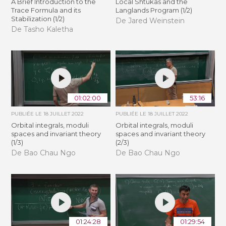
A Brief Introduction to the
Local Shtukas and the
Trace Formula and its
Langlands Program (1/2)
Stabilization (1/2)
De Jared Weinstein
De Tasho Kaletha
01:02:00
53:16
PUBLIÉE LE
18 JUILLET 2022
PUBLIÉE LE
18 JUILLET 2022
Orbital integrals, moduli
Orbital integrals, moduli
spaces and invariant theory
spaces and invariant theory
(1/3)
(2/3)
De Bao Chau Ngo
De Bao Chau Ngo
01:24:28
01:29:54