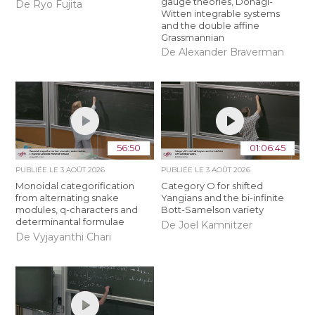
gauge theories, Donagi-
De Ryo Fujita
Witten integrable systems
and the double affine
Grassmannian
De Alexander Braverman
56:50
01:06:45
PUBLIÉE LE
3 AOÛT 2026
PUBLIÉE LE
3 AOÛT 2026
Monoidal categorification
Category O for shifted
from alternating snake
Yangians and the bi-infinite
modules, q-characters and
Bott-Samelson variety
determinantal formulae
De Joel Kamnitzer
De Vyjayanthi Chari