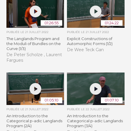
01:26:55
01:24:22
PUBLIÉE LE
21 JUILLET 2022
PUBLIÉE LE
21 JUILLET 2022
The Langlands Program and
Explicit Constructions of
the Moduli of Bundles on the
Automorphic Forms (1/2)
Curve (1/3)
De Wee Teck Gan
De Peter Scholze , Laurent
Fargues
01:05:10
01:07:10
PUBLIÉE LE
21 JUILLET 2022
PUBLIÉE LE
22 JUILLET 2022
An Introduction to the
An Introduction to the
Categorical p-adic Langlands
Categorical p-adic Langlands
Program (2/4)
Program (3/4)