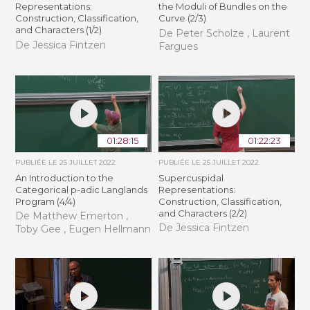
Representations:
the Moduli of Bundles on the
Construction, Classification,
Curve (2/3)
and Characters (1/2)
De Peter Scholze , Laurent
De Jessica Fintzen
Fargues
01:28:15
01:22:23
PUBLIÉE LE
25 JUILLET 2022
PUBLIÉE LE
25 JUILLET 2022
An Introduction to the
Supercuspidal
Categorical p-adic Langlands
Representations:
Program (4/4)
Construction, Classification,
and Characters (2/2)
De Matthew Emerton ,
De Jessica Fintzen
Toby Gee , Eugen Hellmann