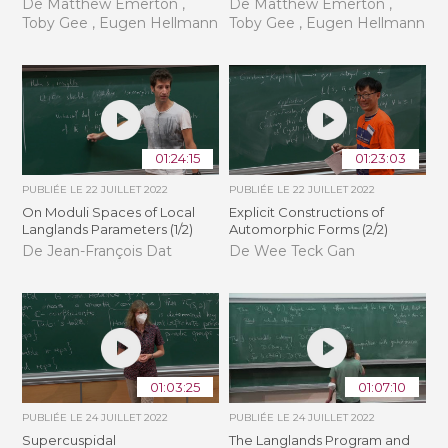
De Matthew Emerton ,
De Matthew Emerton ,
Toby Gee , Eugen Hellmann
Toby Gee , Eugen Hellmann
01:24:15
01:23:03
PUBLIÉE LE
22 JUILLET 2022
PUBLIÉE LE
22 JUILLET 2022
On Moduli Spaces of Local
Explicit Constructions of
Langlands Parameters (1/2)
Automorphic Forms (2/2)
De Jean-François Dat
De Wee Teck Gan
01:03:25
01:07:10
PUBLIÉE LE
24 JUILLET 2022
PUBLIÉE LE
24 JUILLET 2022
Supercuspidal
The Langlands Program and