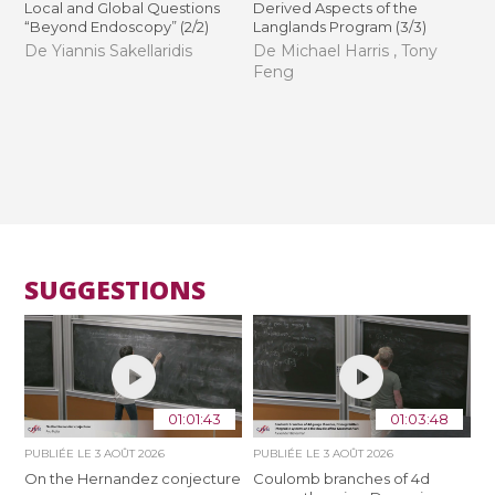
Local and Global Questions
Derived Aspects of the
“Beyond Endoscopy” (2/2)
Langlands Program (3/3)
De Yiannis Sakellaridis
De Michael Harris , Tony
Feng
SUGGESTIONS
01:01:43
01:03:48
PUBLIÉE LE
3 AOÛT 2026
PUBLIÉE LE
3 AOÛT 2026
On the Hernandez conjecture
Coulomb branches of 4d