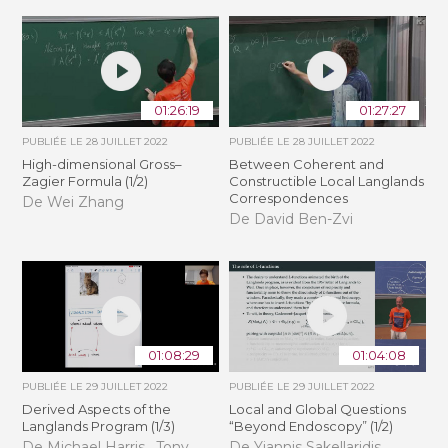
01:26:19
01:27:27
PUBLIÉE LE
28 JUILLET 2022
PUBLIÉE LE
28 JUILLET 2022
High-dimensional Gross–
Between Coherent and
Zagier Formula (1/2)
Constructible Local Langlands
Correspondences
De Wei Zhang
De David Ben-Zvi
01:08:29
01:04:08
PUBLIÉE LE
29 JUILLET 2022
PUBLIÉE LE
29 JUILLET 2022
Derived Aspects of the
Local and Global Questions
Langlands Program (1/3)
“Beyond Endoscopy” (1/2)
De Michael Harris , Tony
De Yiannis Sakellaridis