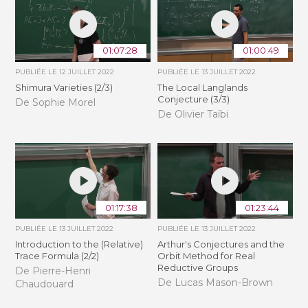
01:07:28
01:00:49
PUBLIÉE LE
12 JUILLET 2022
PUBLIÉE LE
13 JUILLET 2022
Shimura Varieties (2/3)
The Local Langlands
Conjecture (3/3)
De Sophie Morel
De Olivier Taïbi
01:17:38
01:23:44
PUBLIÉE LE
13 JUILLET 2022
PUBLIÉE LE
13 JUILLET 2022
Introduction to the (Relative)
Arthur's Conjectures and the
Trace Formula (2/2)
Orbit Method for Real
Reductive Groups
De Pierre-Henri
De Lucas Mason-Brown
Chaudouard