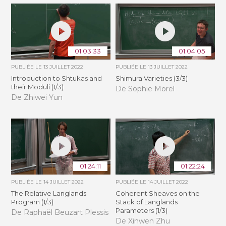
01:03:33
01:04:05
PUBLIÉE LE
13 JUILLET 2022
PUBLIÉE LE
13 JUILLET 2022
Introduction to Shtukas and
Shimura Varieties (3/3)
their Moduli (1/3)
De Sophie Morel
De Zhiwei Yun
01:24:11
01:22:24
PUBLIÉE LE
14 JUILLET 2022
PUBLIÉE LE
14 JUILLET 2022
The Relative Langlands
Coherent Sheaves on the
Program (1/3)
Stack of Langlands
Parameters (1/3)
De Raphaël Beuzart Plessis
De Xinwen Zhu