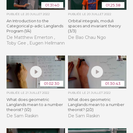
01:31:40
01:25:38
PUBLIÉE LE
20 JUILLET 2022
PUBLIÉE LE
20 JUILLET 2022
An Introduction to the
Orbital integrals, moduli
Categorical p-adic Langlands
spaces and invariant theory
Program (1/4)
(3/3)
De Matthew Emerton ,
De Bao Chau Ngo
Toby Gee , Eugen Hellmann
01:02:30
01:30:43
PUBLIÉE LE
21 JUILLET 2022
PUBLIÉE LE
21 JUILLET 2022
What does geometric
What does geometric
Langlands mean to a number
Langlands mean to a number
theorist? (1/2)
theorist? (2/2)
De Sam Raskin
De Sam Raskin