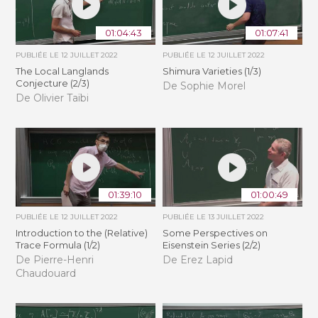
01:04:43
01:07:41
PUBLIÉE LE
12 JUILLET 2022
PUBLIÉE LE
12 JUILLET 2022
The Local Langlands
Shimura Varieties (1/3)
Conjecture (2/3)
De Sophie Morel
De Olivier Taïbi
01:39:10
01:00:49
PUBLIÉE LE
12 JUILLET 2022
PUBLIÉE LE
13 JUILLET 2022
Introduction to the (Relative)
Some Perspectives on
Trace Formula (1/2)
Eisenstein Series (2/2)
De Pierre-Henri
De Erez Lapid
Chaudouard