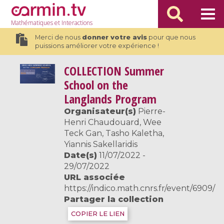
Mathématiques
et Interactions
Merci de nous
donner votre avis
pour que nous
puissions améliorer votre expérience !
COLLECTION
Summer
School on the
Langlands Program
Organisateur(s)
Pierre-
Henri Chaudouard, Wee
Teck Gan, Tasho Kaletha,
Yiannis Sakellaridis
Date(s)
11/07/2022 -
29/07/2022
URL associée
https://indico.math.cnrs.fr/event/6909/
Partager la collection
COPIER LE LIEN