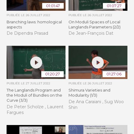
01:01:47
01:07:27
PUBLIÉE LE
26 JUILLET 2022
PUBLIÉE LE
26 JUILLET 2022
Branching laws: homological
On Moduli Spaces of Local
aspects
Langlands Parameters (2/2)
De Dipendra Prasad
De Jean-François Dat
01:20:27
01:27:06
PUBLIÉE LE
27 JUILLET 2022
PUBLIÉE LE
26 JUILLET 2022
The Langlands Program and
Shimura Varieties and
the Moduli of Bundles on the
Modularity (1/3)
Curve (3/3)
De Ana Caraiani , Sug Woo
De Peter Scholze , Laurent
Shin
Fargues