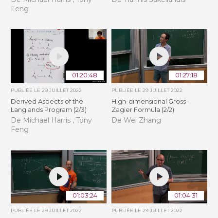
Feng
01:20:48
01:27:18
PUBLIÉE LE
29 JUILLET 2022
PUBLIÉE LE
29 JUILLET 2022
Derived Aspects of the
High-dimensional Gross–
Langlands Program (2/3)
Zagier Formula (2/2)
De Michael Harris , Tony
De Wei Zhang
Feng
01:03:24
01:04:31
PUBLIÉE LE
29 JUILLET 2022
PUBLIÉE LE
29 JUILLET 2022