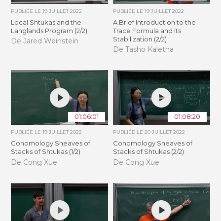
PUBLIÉE LE
19 JUILLET 2022
PUBLIÉE LE
19 JUILLET 2022
Local Shtukas and the
A Brief Introduction to the
Langlands Program (2/2)
Trace Formula and its
Stabilization (2/2)
De Jared Weinstein
De Tasho Kaletha
01:06:01
01:08:20
PUBLIÉE LE
19 JUILLET 2022
PUBLIÉE LE
20 JUILLET 2022
Cohomology Sheaves of
Cohomology Sheaves of
Stacks of Shtukas (1/2)
Stacks of Shtukas (2/2)
De Cong Xue
De Cong Xue