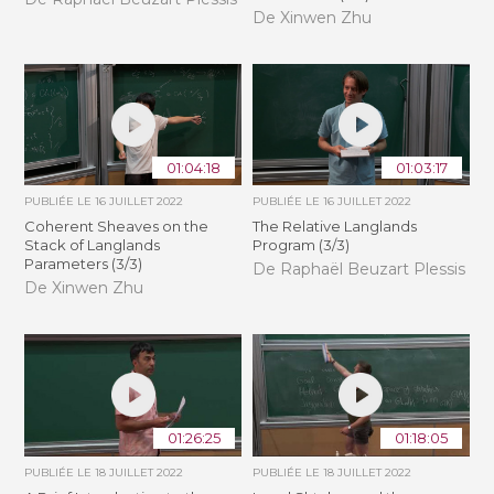
De Xinwen Zhu
01:04:18
01:03:17
PUBLIÉE LE
16 JUILLET 2022
PUBLIÉE LE
16 JUILLET 2022
Coherent Sheaves on the
The Relative Langlands
Stack of Langlands
Program (3/3)
Parameters (3/3)
De Raphaël Beuzart Plessis
De Xinwen Zhu
01:26:25
01:18:05
PUBLIÉE LE
18 JUILLET 2022
PUBLIÉE LE
18 JUILLET 2022