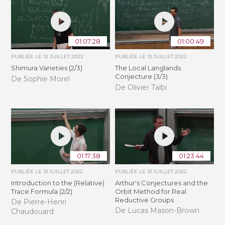
01:07:28
01:00:49
PUBLIÉE LE
12 JUILLET 2022
PUBLIÉE LE
13 JUILLET 2022
Shimura Varieties (2/3)
The Local Langlands
Conjecture (3/3)
De Sophie Morel
De Olivier Taïbi
01:17:38
01:23:44
PUBLIÉE LE
13 JUILLET 2022
PUBLIÉE LE
13 JUILLET 2022
Introduction to the (Relative)
Arthur's Conjectures and the
Trace Formula (2/2)
Orbit Method for Real
Reductive Groups
De Pierre-Henri
De Lucas Mason-Brown
Chaudouard