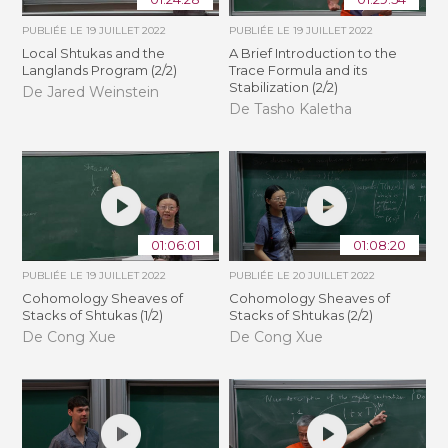
PUBLIÉE LE
19 JUILLET 2022
PUBLIÉE LE
19 JUILLET 2022
Local Shtukas and the
A Brief Introduction to the
Langlands Program (2/2)
Trace Formula and its
Stabilization (2/2)
De Jared Weinstein
De Tasho Kaletha
01:06:01
01:08:20
PUBLIÉE LE
19 JUILLET 2022
PUBLIÉE LE
20 JUILLET 2022
Cohomology Sheaves of
Cohomology Sheaves of
Stacks of Shtukas (1/2)
Stacks of Shtukas (2/2)
De Cong Xue
De Cong Xue