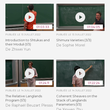
01:03:33
01:04:05
PUBLIÉE LE
13 JUILLET 2022
PUBLIÉE LE
13 JUILLET 2022
Introduction to Shtukas and
Shimura Varieties (3/3)
their Moduli (1/3)
De Sophie Morel
De Zhiwei Yun
01:24:11
01:22:24
PUBLIÉE LE
14 JUILLET 2022
PUBLIÉE LE
14 JUILLET 2022
The Relative Langlands
Coherent Sheaves on the
Program (1/3)
Stack of Langlands
Parameters (1/3)
De Raphaël Beuzart Plessis
De Xinwen Zhu