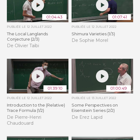
01:04:43
01:07:41
PUBLIÉE LE
12 JUILLET 2022
PUBLIÉE LE
12 JUILLET 2022
The Local Langlands
Shimura Varieties (1/3)
Conjecture (2/3)
De Sophie Morel
De Olivier Taïbi
01:39:10
01:00:49
PUBLIÉE LE
12 JUILLET 2022
PUBLIÉE LE
13 JUILLET 2022
Introduction to the (Relative)
Some Perspectives on
Trace Formula (1/2)
Eisenstein Series (2/2)
De Pierre-Henri
De Erez Lapid
Chaudouard