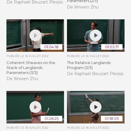
Parameters (2/3)
De Raphaël Beuzart Plessis
De Xinwen Zhu
01:04:18
01:03:17
PUBLIÉE LE
16 JUILLET 2022
PUBLIÉE LE
16 JUILLET 2022
Coherent Sheaves on the
The Relative Langlands
Stack of Langlands
Program (3/3)
Parameters (3/3)
De Raphaël Beuzart Plessis
De Xinwen Zhu
01:26:25
01:18:05
PUBLIÉE LE
18 JUILLET 2022
PUBLIÉE LE
18 JUILLET 2022