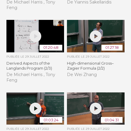
De Michael Harris , Tony
De Yiannis Sakellaridis
Feng
01:20:48
01:27:18
PUBLIÉE LE
29 JUILLET 2022
PUBLIÉE LE
29 JUILLET 2022
Derived Aspects of the
High-dimensional Gross–
Langlands Program (2/3)
Zagier Formula (2/2)
De Michael Harris , Tony
De Wei Zhang
Feng
01:03:24
01:04:31
PUBLIÉE LE
29 JUILLET 2022
PUBLIÉE LE
29 JUILLET 2022