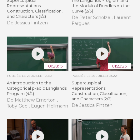
Supercuspidal
The Langlands Program and
Representations:
the Moduli of Bundles on the
Construction, Classification,
Curve (2/3)
and Characters (1/2)
De Peter Scholze , Laurent
De Jessica Fintzen
Fargues
01:28:15
01:22:23
PUBLIÉE LE
25 JUILLET 2022
PUBLIÉE LE
25 JUILLET 2022
An Introduction to the
Supercuspidal
Categorical p-adic Langlands
Representations:
Program (4/4)
Construction, Classification,
and Characters (2/2)
De Matthew Emerton ,
De Jessica Fintzen
Toby Gee , Eugen Hellmann