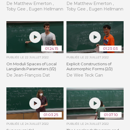
De Matthew Emerton ,
De Matthew Emerton ,
Toby Gee , Eugen Hellmann
Toby Gee , Eugen Hellmann
01:24:15
01:23:03
PUBLIÉE LE
22 JUILLET 2022
PUBLIÉE LE
22 JUILLET 2022
On Moduli Spaces of Local
Explicit Constructions of
Langlands Parameters (1/2)
Automorphic Forms (2/2)
De Jean-François Dat
De Wee Teck Gan
01:03:25
01:07:10
PUBLIÉE LE
24 JUILLET 2022
PUBLIÉE LE
24 JUILLET 2022