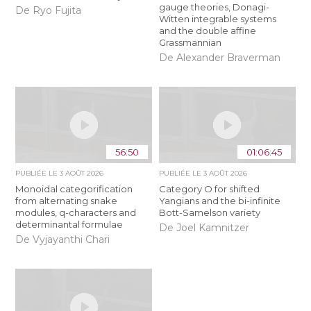
gauge theories, Donagi-
De Ryo Fujita
Witten integrable systems
and the double affine
Grassmannian
De Alexander Braverman
56:50
01:06:45
PUBLIÉE LE
3 AOÛT 2026
PUBLIÉE LE
3 AOÛT 2026
Monoidal categorification
Category O for shifted
from alternating snake
Yangians and the bi-infinite
modules, q-characters and
Bott-Samelson variety
determinantal formulae
De Joel Kamnitzer
De Vyjayanthi Chari