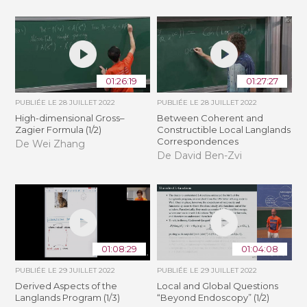
01:26:19
01:27:27
PUBLIÉE LE
28 JUILLET 2022
PUBLIÉE LE
28 JUILLET 2022
High-dimensional Gross–
Between Coherent and
Zagier Formula (1/2)
Constructible Local Langlands
Correspondences
De Wei Zhang
De David Ben-Zvi
01:08:29
01:04:08
PUBLIÉE LE
29 JUILLET 2022
PUBLIÉE LE
29 JUILLET 2022
Derived Aspects of the
Local and Global Questions
Langlands Program (1/3)
“Beyond Endoscopy” (1/2)