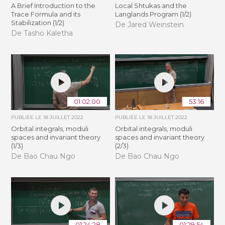
A Brief Introduction to the
Local Shtukas and the
Trace Formula and its
Langlands Program (1/2)
Stabilization (1/2)
De Jared Weinstein
De Tasho Kaletha
01:02:00
53:16
PUBLIÉE LE
18 JUILLET 2022
PUBLIÉE LE
18 JUILLET 2022
Orbital integrals, moduli
Orbital integrals, moduli
spaces and invariant theory
spaces and invariant theory
(1/3)
(2/3)
De Bao Chau Ngo
De Bao Chau Ngo
01:24:28
01:29:54