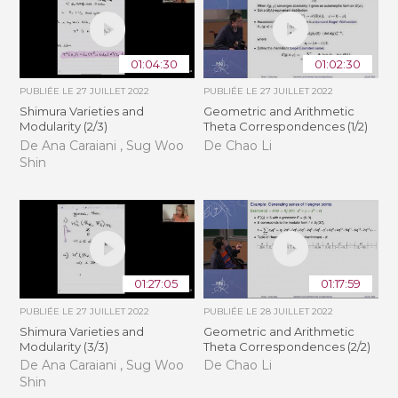
01:04:30
01:02:30
PUBLIÉE LE
27 JUILLET 2022
PUBLIÉE LE
27 JUILLET 2022
Shimura Varieties and
Geometric and Arithmetic
Modularity (2/3)
Theta Correspondences (1/2)
De Ana Caraiani , Sug Woo
De Chao Li
Shin
01:27:05
01:17:59
PUBLIÉE LE
27 JUILLET 2022
PUBLIÉE LE
28 JUILLET 2022
Shimura Varieties and
Geometric and Arithmetic
Modularity (3/3)
Theta Correspondences (2/2)
De Ana Caraiani , Sug Woo
De Chao Li
Shin