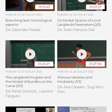
01:01:47
01:07:27
PUBLIÉE LE
26 JUILLET 2022
PUBLIÉE LE
26 JUILLET 2022
Branching laws: homological
On Moduli Spaces of Local
aspects
Langlands Parameters (2/2)
De Dipendra Prasad
De Jean-François Dat
01:20:27
01:27:06
PUBLIÉE LE
27 JUILLET 2022
PUBLIÉE LE
26 JUILLET 2022
The Langlands Program and
Shimura Varieties and
the Moduli of Bundles on the
Modularity (1/3)
Curve (3/3)
De Ana Caraiani , Sug Woo
De Peter Scholze , Laurent
Shin
Fargues