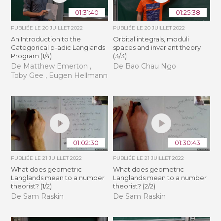
01:31:40
01:25:38
PUBLIÉE LE
20 JUILLET 2022
PUBLIÉE LE
20 JUILLET 2022
An Introduction to the
Orbital integrals, moduli
Categorical p-adic Langlands
spaces and invariant theory
Program (1/4)
(3/3)
De Matthew Emerton ,
De Bao Chau Ngo
Toby Gee , Eugen Hellmann
01:02:30
01:30:43
PUBLIÉE LE
21 JUILLET 2022
PUBLIÉE LE
21 JUILLET 2022
What does geometric
What does geometric
Langlands mean to a number
Langlands mean to a number
theorist? (1/2)
theorist? (2/2)
De Sam Raskin
De Sam Raskin