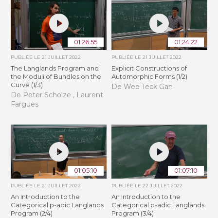
01:26:55
01:24:22
PUBLIÉE LE
21 JUILLET 2022
PUBLIÉE LE
21 JUILLET 2022
The Langlands Program and
Explicit Constructions of
the Moduli of Bundles on the
Automorphic Forms (1/2)
Curve (1/3)
De Wee Teck Gan
De Peter Scholze , Laurent
Fargues
01:05:10
01:07:10
PUBLIÉE LE
21 JUILLET 2022
PUBLIÉE LE
22 JUILLET 2022
An Introduction to the
An Introduction to the
Categorical p-adic Langlands
Categorical p-adic Langlands
Program (2/4)
Program (3/4)