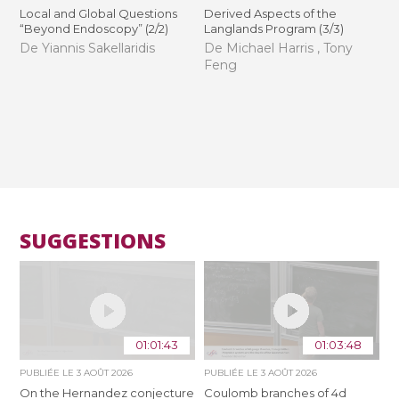
Local and Global Questions
Derived Aspects of the
“Beyond Endoscopy” (2/2)
Langlands Program (3/3)
De Yiannis Sakellaridis
De Michael Harris , Tony
Feng
SUGGESTIONS
01:01:43
01:03:48
PUBLIÉE LE
3 AOÛT 2026
PUBLIÉE LE
3 AOÛT 2026
On the Hernandez conjecture
Coulomb branches of 4d