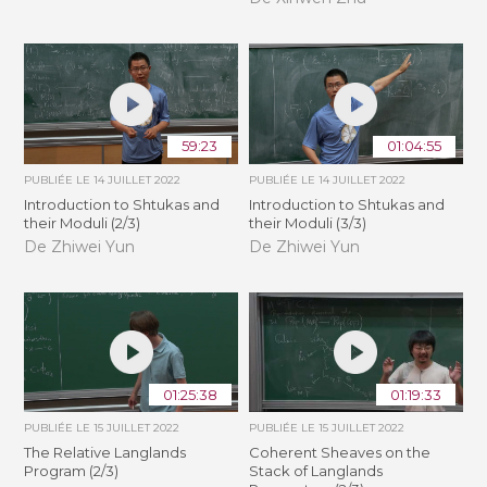
59:23
01:04:55
PUBLIÉE LE
14 JUILLET 2022
PUBLIÉE LE
14 JUILLET 2022
Introduction to Shtukas and
Introduction to Shtukas and
their Moduli (2/3)
their Moduli (3/3)
De Zhiwei Yun
De Zhiwei Yun
01:25:38
01:19:33
PUBLIÉE LE
15 JUILLET 2022
PUBLIÉE LE
15 JUILLET 2022
The Relative Langlands
Coherent Sheaves on the
Program (2/3)
Stack of Langlands