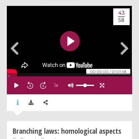
43
58
00:00:00
/
01:01:48
1
x
Branching laws: homological aspects