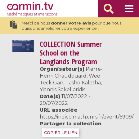
Mathématiques
et Interactions
Merci de nous
donner votre avis
pour que nous
puissions améliorer votre expérience !
COLLECTION
Summer
School on the
Langlands Program
Organisateur(s)
Pierre-
Henri Chaudouard, Wee
Teck Gan, Tasho Kaletha,
Yiannis Sakellaridis
Date(s)
11/07/2022 -
29/07/2022
URL associée
https://indico.math.cnrs.fr/event/6909/
Partager la collection
COPIER LE LIEN