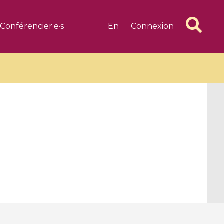
Conférencier·e·s
En
Connexion
6 videos
1 videos
d complex
CIMPA-CIRM Fellowships «
algébrique
Research in Residence »
Introduction to Dissipative
Dynamical Systems in Infinite
Dimensions and Their
Applications