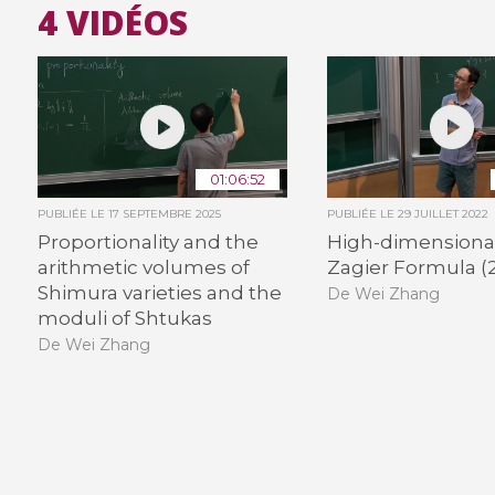
4 VIDÉOS
01:06:52
PUBLIÉE LE
17 SEPTEMBRE 2025
PUBLIÉE LE
29 JUILLET 2022
Proportionality and the
High-dimensiona
arithmetic volumes of
Zagier Formula (2
Shimura varieties and the
De Wei Zhang
moduli of Shtukas
De Wei Zhang