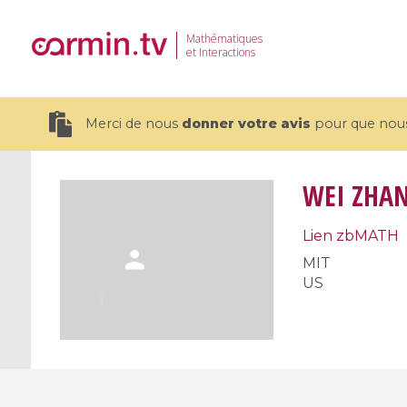
Mathématiques
et Interactions
Merci de nous
donner votre avis
pour que nous 
WEI ZHA
Lien zbMATH
19 videos
MIT
US
CEMRACS 2026 : Modeling and AI
Coulomb b
for Environmental Transition /
quantum 
Centre d'Eté Mathématique de
Coulomb 
Recherche Avancée en Calcul
affines
Scientifique