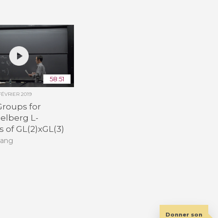
58:51
 FÉVRIER 2019
Groups for
elberg L-
s of GL(2)xGL(3)
hang
Donner son