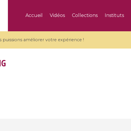
Accueil
Vidéos
Collections
Instituts
puissions améliorer votre expérience !
NG
5 videos
ranches and affine
Algebraic geometry an
groups / Branches de
geometry / Géométrie 
et groupes quantiques
et géométrie complexe