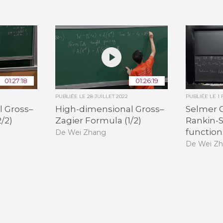
Toutes les collections
Tous les instituts
01:27:18
01:26:19
PUBLIÉE LE
28 JUILLET 2022
PUBLIÉE LE
1
l Gross–
High-dimensional Gross–
Selmer 
/2)
Zagier Formula (1/2)
Rankin-S
function
De Wei Zhang
De Wei Z