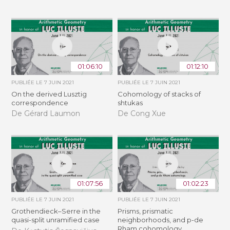
01:06:10
01:12:10
PUBLIÉE LE
7 JUIN 2021
PUBLIÉE LE
7 JUIN 2021
On the derived Lusztig
Cohomology of stacks of
correspondence
shtukas
De Gérard Laumon
De Cong Xue
01:07:56
01:02:23
PUBLIÉE LE
7 JUIN 2021
PUBLIÉE LE
7 JUIN 2021
Grothendieck–Serre in the
Prisms, prismatic
quasi-split unramified case
neighborhoods, and p-de
Rham cohomology