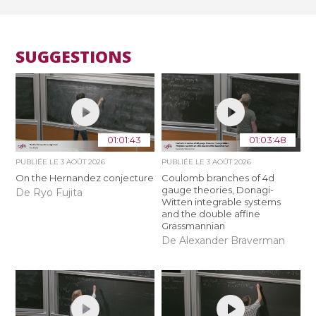
SUGGESTIONS
01:01:43
01:03:48
PUBLIÉE LE
3 AOÛT 2026
PUBLIÉE LE
3 AOÛT 2026
On the Hernandez conjecture
Coulomb branches of 4d
gauge theories, Donagi-
De Ryo Fujita
Witten integrable systems
and the double affine
Grassmannian
De Alexander Braverman