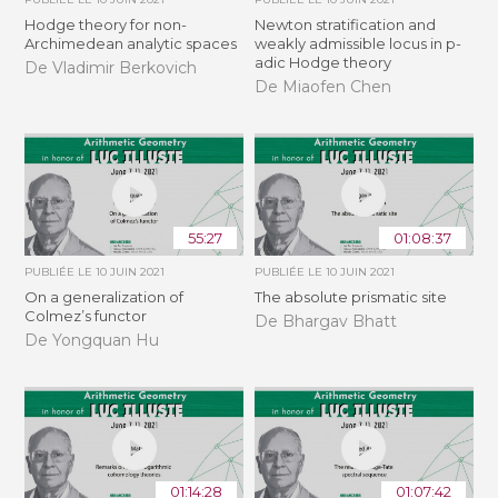
Hodge theory for non-
Newton stratification and
Archimedean analytic spaces
weakly admissible locus in p-
adic Hodge theory
De Vladimir Berkovich
De Miaofen Chen
55:27
01:08:37
PUBLIÉE LE
10 JUIN 2021
PUBLIÉE LE
10 JUIN 2021
On a generalization of
The absolute prismatic site
Colmez’s functor
De Bhargav Bhatt
De Yongquan Hu
01:14:28
01:07:42