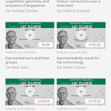
Logarithmic geometry and
Motivic connections over a
resolution of singularities
finite field
De Michael Temkin
De Hélène Esnault
53:55
01:10:20
PUBLIÉE LE
8 JUIN 2021
PUBLIÉE LE
8 JUIN 2021
Exponential sums and finite
Representability results for
groups
flat cohomology
De Nick Katz
De Martin Olsson
01:06:51
01:03:01
PUBLIÉE LE
9 JUIN 2021
PUBLIÉE LE
9 JUIN 2021