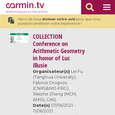
Mathématiques
et Interactions
Merci de nous
donner votre avis
pour que nous
puissions améliorer votre expérience !
COLLECTION
Conference on
Arithmetic Geometry
in honor of Luc
Illusie
Organisateur(s)
Lei Fu
(Tsinghua University),
Fabrice Orogozo
(CNRS&IMJ-PRG),
Weizhe Zheng (MCM,
AMSS, CAS)
Date(s)
07/06/2021 -
11/06/2021