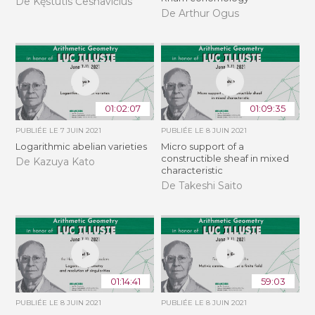
De Kęstutis Česnavičius
De Arthur Ogus
01:02:07
01:09:35
PUBLIÉE LE
7 JUIN 2021
PUBLIÉE LE
8 JUIN 2021
Logarithmic abelian varieties
Micro support of a
constructible sheaf in mixed
De Kazuya Kato
characteristic
De Takeshi Saito
01:14:41
59:03
PUBLIÉE LE
8 JUIN 2021
PUBLIÉE LE
8 JUIN 2021