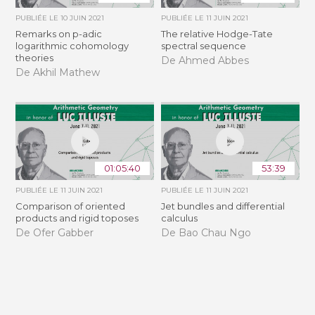
PUBLIÉE LE
10 JUIN 2021
PUBLIÉE LE
11 JUIN 2021
Remarks on p-adic
The relative Hodge-Tate
logarithmic cohomology
spectral sequence
theories
De Ahmed Abbes
De Akhil Mathew
01:05:40
53:39
PUBLIÉE LE
11 JUIN 2021
PUBLIÉE LE
11 JUIN 2021
Comparison of oriented
Jet bundles and differential
products and rigid toposes
calculus
De Ofer Gabber
De Bao Chau Ngo