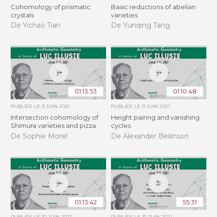
Cohomology of prismatic
Basic reductions of abelian
crystals
varieties
De Yichao Tian
De Yunqing Tang
01:13:53
01:10:48
PUBLIÉE LE
9 JUIN 2021
PUBLIÉE LE
9 JUIN 2021
Intersection cohomology of
Height pairing and vanishing
Shimura varieties and pizza
cycles
De Sophie Morel
De Alexander Beilinson
01:13:42
55:31
PUBLIÉE LE
10 JUIN 2021
PUBLIÉE LE
10 JUIN 2021