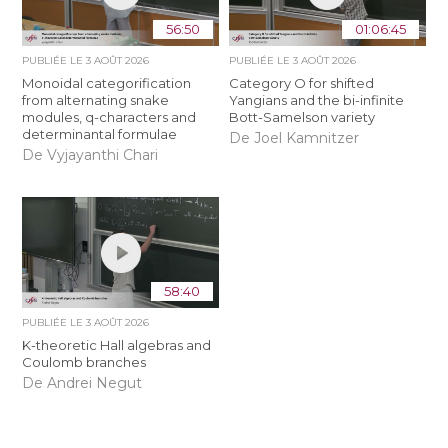
56:50
01:06:45
PUBLIÉE LE
3 AOÛT 2026
PUBLIÉE LE
3 AOÛT 2026
Monoidal categorification
Category O for shifted
from alternating snake
Yangians and the bi-infinite
modules, q-characters and
Bott-Samelson variety
determinantal formulae
De Joel Kamnitzer
De Vyjayanthi Chari
58:40
PUBLIÉE LE
3 AOÛT 2026
K-theoretic Hall algebras and
Coulomb branches
De Andrei Negut