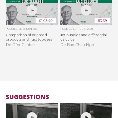
01:05:40
53:39
PUBLIÉE LE
11 JUIN 2021
PUBLIÉE LE
11 JUIN 2021
Comparison of oriented
Jet bundles and differential
products and rigid toposes
calculus
De Ofer Gabber
De Bao Chau Ngo
SUGGESTIONS