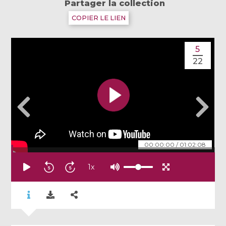
Partager la collection
COPIER LE LIEN
5
22
00:00:00
/
01:02:08
1
x