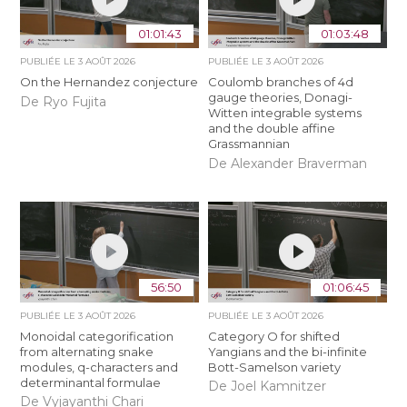
01:01:43
01:03:48
PUBLIÉE LE
3 AOÛT 2026
PUBLIÉE LE
3 AOÛT 2026
On the Hernandez conjecture
Coulomb branches of 4d
gauge theories, Donagi-
De Ryo Fujita
Witten integrable systems
and the double affine
Grassmannian
De Alexander Braverman
56:50
01:06:45
PUBLIÉE LE
3 AOÛT 2026
PUBLIÉE LE
3 AOÛT 2026
Monoidal categorification
Category O for shifted
from alternating snake
Yangians and the bi-infinite
modules, q-characters and
Bott-Samelson variety
determinantal formulae
De Joel Kamnitzer
De Vyjayanthi Chari