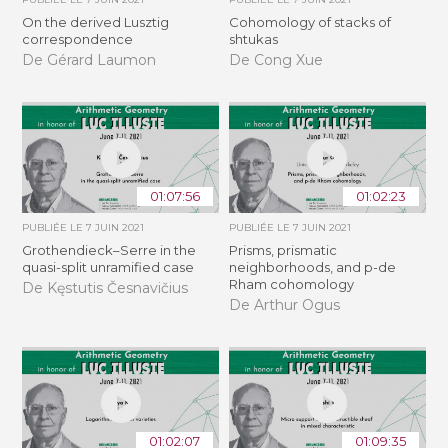
On the derived Lusztig
Cohomology of stacks of
correspondence
shtukas
De Gérard Laumon
De Cong Xue
01:07:56
01:02:23
PUBLIÉE LE
7 JUIN 2021
PUBLIÉE LE
7 JUIN 2021
Grothendieck–Serre in the
Prisms, prismatic
quasi-split unramified case
neighborhoods, and p-de
Rham cohomology
De Kęstutis Česnavičius
De Arthur Ogus
01:02:07
01:09:35