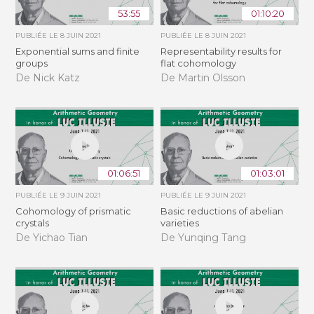
53:55
01:10:20
PUBLIÉE LE
8 JUIN 2021
PUBLIÉE LE
8 JUIN 2021
Exponential sums and finite
Representability results for
groups
flat cohomology
De Nick Katz
De Martin Olsson
01:06:51
01:03:01
PUBLIÉE LE
9 JUIN 2021
PUBLIÉE LE
9 JUIN 2021
Cohomology of prismatic
Basic reductions of abelian
crystals
varieties
De Yichao Tian
De Yunqing Tang