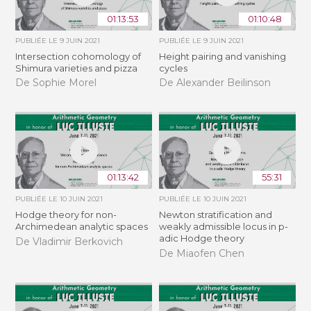
01:13:53
01:10:48
PUBLIÉE LE
9 JUIN 2021
PUBLIÉE LE
9 JUIN 2021
Intersection cohomology of
Height pairing and vanishing
Shimura varieties and pizza
cycles
De Sophie Morel
De Alexander Beilinson
01:13:42
55:31
PUBLIÉE LE
10 JUIN 2021
PUBLIÉE LE
10 JUIN 2021
Hodge theory for non-
Newton stratification and
Archimedean analytic spaces
weakly admissible locus in p-
adic Hodge theory
De Vladimir Berkovich
De Miaofen Chen