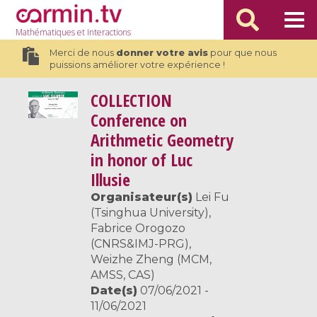
Mathématiques
et Interactions
Merci de nous
donner votre avis
pour que nous
puissions améliorer votre expérience !
COLLECTION
Conference on
Arithmetic Geometry
in honor of Luc
Illusie
Organisateur(s)
Lei Fu
(Tsinghua University),
Fabrice Orogozo
(CNRS&IMJ-PRG),
Weizhe Zheng (MCM,
AMSS, CAS)
Date(s)
07/06/2021 -
11/06/2021