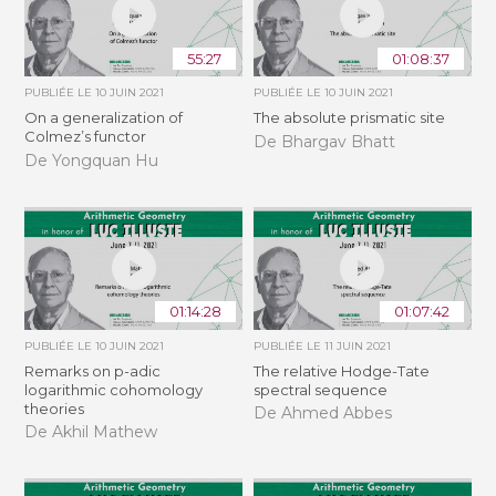
55:27
01:08:37
PUBLIÉE LE
10 JUIN 2021
PUBLIÉE LE
10 JUIN 2021
On a generalization of
The absolute prismatic site
Colmez’s functor
De Bhargav Bhatt
De Yongquan Hu
01:14:28
01:07:42
PUBLIÉE LE
10 JUIN 2021
PUBLIÉE LE
11 JUIN 2021
Remarks on p-adic
The relative Hodge-Tate
logarithmic cohomology
spectral sequence
theories
De Ahmed Abbes
De Akhil Mathew