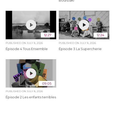
Bourbaki
12:27
12:24
PUBLISHED ON
JULY 8, 2026
PUBLISHED ON
JULY 8, 2026
Épisode 4 Tous Ensemble
Épisode 3 La Supercherie
09:05
PUBLISHED ON
JULY 8, 2026
Épisode 2 Les enfants terribles