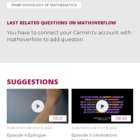
01A80 SOCIOLOGY OF MATHEMATICS
LAST RELATED QUESTIONS ON MATHOVERFLOW
You have to connect your Carmin.tv account with
mathoverflow to add question
SUGGESTIONS
05:21
08:50
PUBLISHED ON
JULY 8, 2026
PUBLISHED ON
JULY 8, 2026
Épisode 6 Épilogue
Épisode 5 Générations