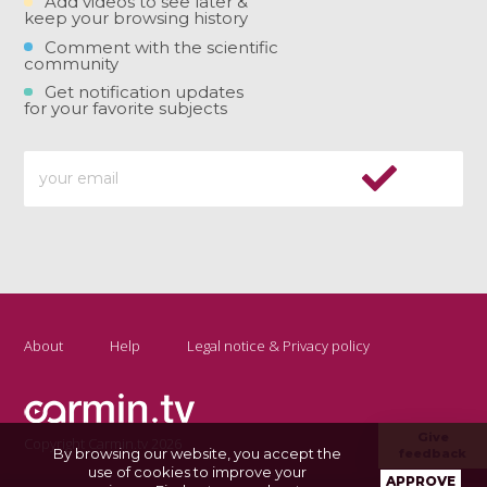
Add videos to see later &
keep your browsing history
Comment with the scientific
community
Get notification updates
for your favorite subjects
About
Help
Legal notice & Privacy policy
Give
Copyright Carmin.tv 2026
By browsing our website, you accept the
feedback
use of cookies to improve your
APPROVE