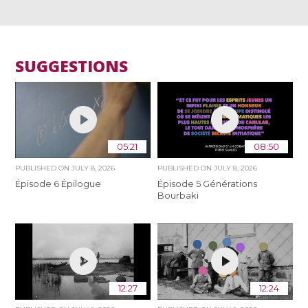
SUGGESTIONS
05:21
08:50
PUBLISHED ON
JULY 8, 2026
PUBLISHED ON
JULY 8, 2026
Épisode 6 Épilogue
Épisode 5 Générations
Bourbaki
12:27
12:24