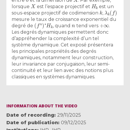
entre
et la dimension de
. Par exemple,
X
H
k
lorsque
est l’espace projectif et
est un
k
λ
k
(
f
)
sous-espace projectif de codimension
,
mesure le taux de croissance exponentiel du
(
f
n
)
∗
H
k
n
+
∞
degré de
, quand
tend vers
.
Les degrés dynamiques permettent donc
d’appréhender la complexité d’un tel
système dynamique. Cet exposé présentera
les principales propriétés des degrés
dynamiques, notamment leur construction,
leur invariance par conjugaison, leur semi-
continuité et leur lien avec des notions plus
classiques en systèmes dynamiques.
INFORMATION ABOUT THE VIDEO
Date of recording
29/11/2025
Date of publication
09/12/2025