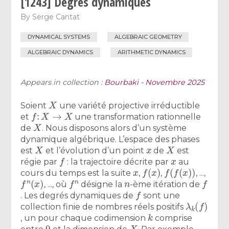
[1243] Degrés dynamiques
By
Serge Cantat
DYNAMICAL SYSTEMS
ALGEBRAIC GEOMETRY
ALGEBRAIC DYNAMICS
ARITHMETIC DYNAMICS
Appears in collection :
Bourbaki - Novembre 2025
X
Soient
une variété projective irréductible
f
:
X
→
X
et
une transformation rationnelle
X
de
. Nous disposons alors d’un système
dynamique algébrique. L’espace des phases
X
x
X
est
et l’évolution d’un point
de
est
f
x
régie par
: la trajectoire décrite par
au
x
f
(
x
)
f
(
f
(
x
)
)
cours du temps est la suite
,
,
, ...,
f
n
(
x
)
f
n
n
f
, ..., où
désigne la
-ème itération de
f
. Les degrés dynamiques de
sont une
λ
k
(
f
)
collection finie de nombres réels positifs
k
, un pour chaque codimension
comprise
0
X