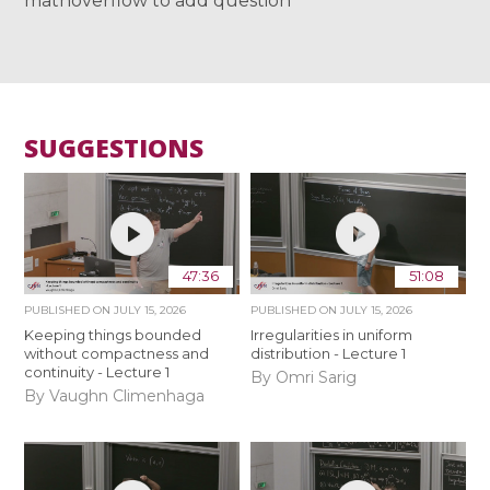
mathoverflow to add question
SUGGESTIONS
47:36
51:08
PUBLISHED ON
JULY 15, 2026
PUBLISHED ON
JULY 15, 2026
Keeping things bounded
Irregularities in uniform
without compactness and
distribution - Lecture 1
continuity - Lecture 1
By Omri Sarig
By Vaughn Climenhaga