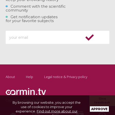
Comment with the scientific
community
Get notification updates
for your favorite subjects
About
Help
Legal notice & Privacy policy
Give
Copyright Carmin.tv 2026
By browsing our website, you accept the
feedback
use of cookies to improve your
APPROVE
experience.
Find out more about our