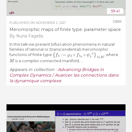
59:41
CIRM
PUBLISHED ON
NOVEMBER 2, 2021
Meromorphic maps of finite type: parameter space
By Nuria Fagella
In this talk we present bifurcation phenomena in natural
families of rational or (transcendental) meromorphic
{
f
λ
:=
φ
λ
∘
f
λ
0
∘
ψ
λ
−
1
}
λ
∈
M
functions of finite type
, where
M
is a complex connected manifold, ...
Appears in collection :
Advancing Bridges in
Complex Dynamics / Avancer les connections dans
la dynamique complexe