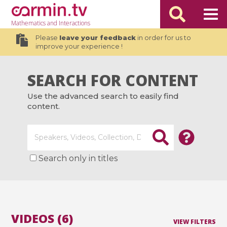
Mathematics
and Interactions
Please
leave your feedback
in order for us to
improve your experience !
SEARCH FOR CONTENT
Use the advanced search to easily find
content.
Search only in titles
VIDEOS (6)
VIEW FILTERS