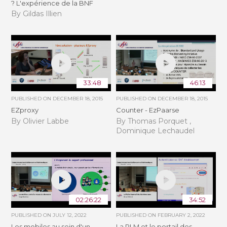
? L'expérience de la BNF
By Gildas Illien
33:48
46:13
PUBLISHED ON
DECEMBER 18, 2015
PUBLISHED ON
DECEMBER 18, 2015
EZproxy
Counter - EzPaarse
By Olivier Labbe
By Thomas Porquet ,
Dominique Lechaudel
02:26:22
34:52
PUBLISHED ON
JULY 12, 2022
PUBLISHED ON
FEBRUARY 2, 2022
Les mobiles au sein d'un
La PLM et le portail des