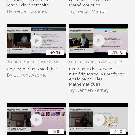
réseau de laboratoire
Mathématiques
By Serge Bordères
By Benoît Métrot
40:54
55:49
PUBLISHED ON
FEBRUARY 2, 2022
PUBLISHED ON
FEBRUARY 2, 2022
Correspondants Mathrice
Panorama des services
numériques de la Pateforme
By Laurent Azema
en Ligne pour les
Mathématiques
By Damien Ferney
16:16
12:10