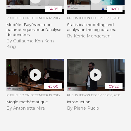
14:09
14:01
PUBLISHED ON
DECEMBER 12, 2018
PUBLISHED ON
DECEMBER 10, 2018
Modèles Bayésiens non
Statistical modelling and
paramétriques pour l'analyse
analysis in the big data era
de données
By Kerrie Mengersen
By Guillaume Kon Kam
King
45:00
09:22
PUBLISHED ON
DECEMBER 10, 2018
PUBLISHED ON
DECEMBER 10, 2018
Magie mathématique
Introduction
By Antonietta Mira
By Pierre Pudlo