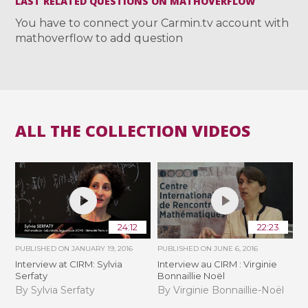
LAST RELATED QUESTIONS ON MATHOVERFLOW
You have to connect your Carmin.tv account with
mathoverflow to add question
ALL THE COLLECTION VIDEOS
24:12
22:23
PUBLISHED ON
JANUARY 19, 2016
PUBLISHED ON
JUNE 6, 2016
Interview at CIRM: Sylvia
Interview au CIRM : Virginie
Serfaty
Bonnaillie Noël
By Sylvia Serfaty
By Virginie Bonnaillie-Noël