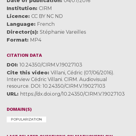
Date of publication
04/07/2016
Institution
CIRM
Licence
CC BY NC ND
Language
French
Director(s)
Stéphanie Vareilles
Format
MP4
CITATION DATA
DOI
10.24350/CIRM.V.19027103
Cite this video
Villani, Cédric (07/06/2016).
Interview Cédric Villani. CIRM. Audiovisual
resource. DOI: 10.24350/CIRM.V.19027103
URL
https://dx.doi.org/10.24350/CIRM.V.19027103
DOMAIN(S)
POPULARIZATION