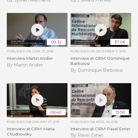
09:32
37:06
PUBLISHED ON
JUNE 27, 2016
PUBLISHED ON
DECEMBER 11, 2015
Interview Martin Andler
Interview at CIRM: Dominique
Barbolosi
By Martin Andler
By Dominique Barbolosi
06:40
15:50
PUBLISHED ON
JANUARY 27, 2015
PUBLISHED ON
APRIL 25, 2016
Interview at CIRM: Maria
Interview at CIRM: Pavel Exner
Chudnovsky
By Pavel Exner