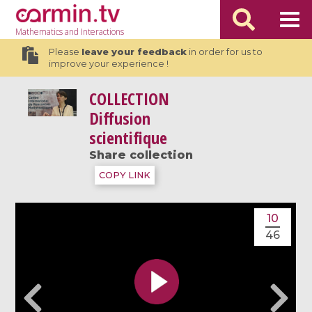
Mathematics
and Interactions
Please
leave your feedback
in order for us to
improve your experience !
COLLECTION
Diffusion
scientifique
Share collection
COPY LINK
10
46