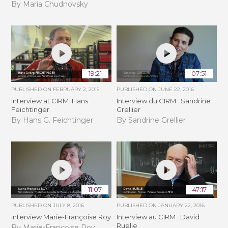
By Maria Chudnovsky
19:21
07:51
PUBLISHED ON
FEBRUARY 2, 2015
PUBLISHED ON
JUNE 22, 2016
Interview at CIRM: Hans
Interview du CIRM : Sandrine
Feichtinger
Grellier
By Hans G. Feichtinger
By Sandrine Grellier
11:07
47:17
PUBLISHED ON
JULY 8, 2016
PUBLISHED ON
JANUARY 22, 2016
Interview Marie-Françoise Roy
Interview au CIRM : David
Ruelle
By Marie-Françoise Roy