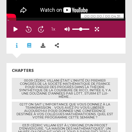
00:00:00
/
00:04:31
1
x
CHAPTERS
00:09 CÉDRIC VILLANI ÉTAIT L'INVITÉ DU PREMIER
CONGRÈS DE LA SOCIÉTÉ MATHÉMATIQUE DE FRANCE
POUR PARLER DES PROGRÈS DANS LA THÉORIE
SYNTHÉTIQUE DE LA COURBURE DE RICCI, INITIÉE IL Y A
UNE DOUZAINE D'ANNÉES PAR LOTT, STURM ET LUI-
MÊME…
02:17 ON SAIT L'IMPORTANCE QUE VOUS DONNEZ À LA
TRANSMISSION… VOUS AVEZ PU VOUS LIBÉRER
AUJOURD'HUI POUR DONNER UNE CONFÉRENCE
DESTINÉE À VOS COLLÈGUES MATHÉMATICIENS. QUEL EST
VOTRE PROGRAMME CETTE SEMAINE ?
03:31 CÉDRIC VILLANI EST À L'ORIGINE D'UN PROJET
D'ENVERGURE, "LA MAISON DES MATHÉMATIQUES", UN
MUSÉE QUI DEVRAIT VOIR LE JOUR À PARIS D'ICI 2020. IL