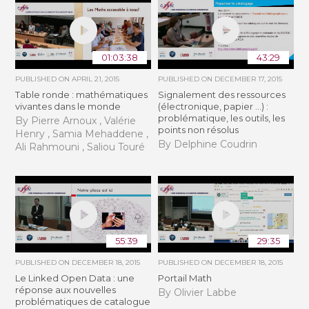
01:03:38
43:29
PUBLISHED ON
APRIL 21, 2015
PUBLISHED ON
DECEMBER 17, 2015
Table ronde : mathématiques
Signalement des ressources
vivantes dans le monde
(électronique, papier ...) :
problématique, les outils, les
By Pierre Arnoux , Valérie
points non résolus
Henry , Samia Mehaddene ,
By Delphine Coudrin
Ali Rahmouni , Saliou Touré
55:39
29:35
PUBLISHED ON
DECEMBER 18, 2015
PUBLISHED ON
DECEMBER 18, 2015
Le Linked Open Data : une
Portail Math
réponse aux nouvelles
By Olivier Labbe
problématiques de catalogue