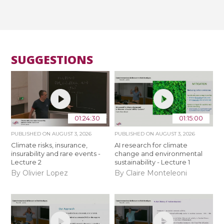
SUGGESTIONS
01:24:30
01:15:00
PUBLISHED ON
AUGUST 3, 2026
PUBLISHED ON
AUGUST 3, 2026
Climate risks, insurance,
AI research for climate
insurability and rare events -
change and environmental
Lecture 2
sustainability - Lecture 1
By Olivier Lopez
By Claire Monteleoni