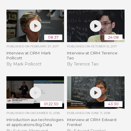
08:37
24:08
PUBLISHED ON
FEBRUARY 27, 2017
PUBLISHED ON
OCTOBER 12, 2017
Interview at CIRM: Mark
Interview at CIRM: Terence
Pollicott
Tao
By Mark Pollicott
By Terence Tao
01:22:30
43:30
PUBLISHED ON
DECEMBER 12, 2018
PUBLISHED ON
JUNE 11, 2018
Introduction aux technologies
Interview at CIRM: Edward
et applications Big Data
Frenkel
By Sylvain Allemand
By Edward Frenkel