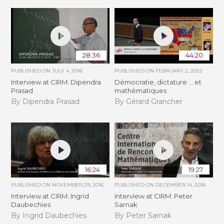
28:36
44:20
PUBLISHED ON
JULY 4, 2016
PUBLISHED ON
FEBRUARY 2, 2022
Interview at CIRM: Dipendra
Démocratie, dictature ... et
Prasad
mathématiques
By Dipendra Prasad
By Gérard Grancher
16:24
19:27
PUBLISHED ON
NOVEMBER 29, 2016
PUBLISHED ON
DECEMBER 14, 2016
Interview at CIRM: Ingrid
Interview at CIRM: Peter
Daubechies
Sarnak
By Ingrid Daubechies
By Peter Sarnak