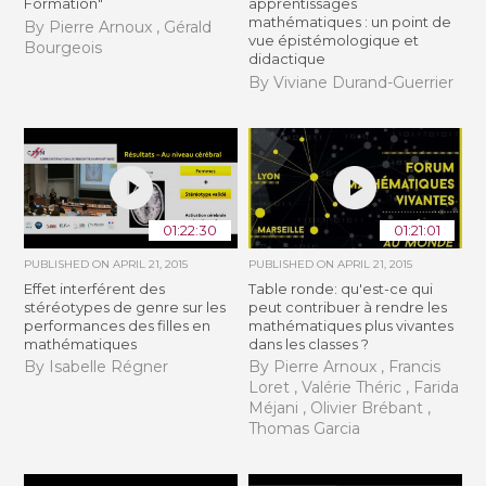
Formation"
apprentissages
mathématiques : un point de
By Pierre Arnoux , Gérald
vue épistémologique et
Bourgeois
didactique
By Viviane Durand-Guerrier
01:22:30
01:21:01
PUBLISHED ON
APRIL 21, 2015
PUBLISHED ON
APRIL 21, 2015
Effet interférent des
Table ronde: qu'est-ce qui
stéréotypes de genre sur les
peut contribuer à rendre les
performances des filles en
mathématiques plus vivantes
mathématiques
dans les classes ?
By Isabelle Régner
By Pierre Arnoux , Francis
Loret , Valérie Théric , Farida
Méjani , Olivier Brébant ,
Thomas Garcia