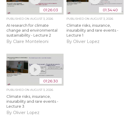
01:26:03
01:34:40
PUBLISHED ON
AUGUST 3, 2026
PUBLISHED ON
AUGUST 3, 2026
AI research for climate
Climate risks, insurance,
change and environmental
insurability and rare events -
sustainability - Lecture 2
Lecture 1
By Claire Monteleoni
By Olivier Lopez
01:26:30
PUBLISHED ON
AUGUST 3, 2026
Climate risks, insurance,
insurability and rare events -
Lecture 3
By Olivier Lopez