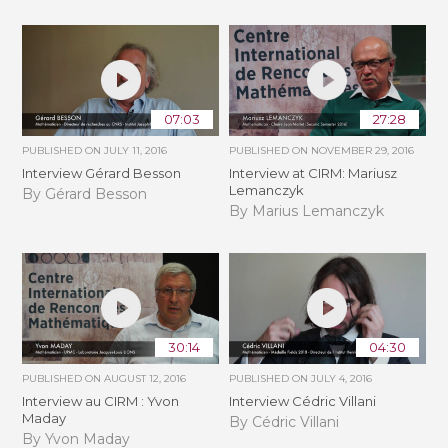
07:03
27:28
PUBLISHED ON
JULY 11, 2016
PUBLISHED ON
NOVEMBER 29, 2016
Interview Gérard Besson
Interview at CIRM: Mariusz
Lemanczyk
By Gérard Besson
By Marius Lemanczyk
30:14
04:30
PUBLISHED ON
AUGUST 12, 2016
PUBLISHED ON
JULY 4, 2016
Interview au CIRM : Yvon
Interview Cédric Villani
Maday
By Cédric Villani
By Yvon Maday