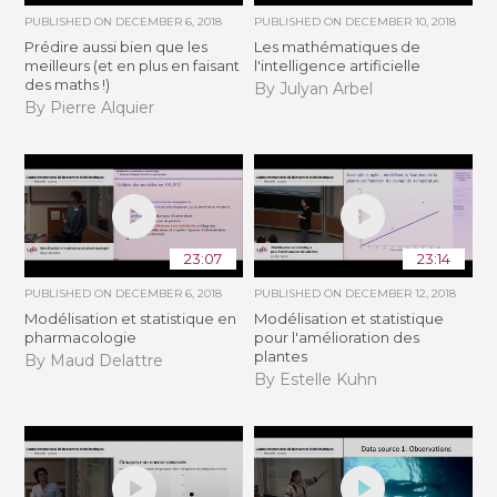
PUBLISHED ON
DECEMBER 6, 2018
PUBLISHED ON
DECEMBER 10, 2018
Prédire aussi bien que les
Les mathématiques de
meilleurs (et en plus en faisant
l'intelligence artificielle
des maths !)
By Julyan Arbel
By Pierre Alquier
23:07
23:14
PUBLISHED ON
DECEMBER 6, 2018
PUBLISHED ON
DECEMBER 12, 2018
Modélisation et statistique en
Modélisation et statistique
pharmacologie
pour l'amélioration des
plantes
By Maud Delattre
By Estelle Kuhn