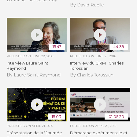
By David Ruelle
15:47
44:39
PUBLISHED ON
JUNE 28, 2016
PUBLISHED ON
JUNE 21, 2016
Interview Laure Saint
Interview du CIRM : Charles
Raymond
Torossian
By Laure Saint-Raymond
By Charles Torossian
15:03
01:05:20
PUBLISHED ON
APRIL 21, 2015
PUBLISHED ON
APRIL 21, 2015
Présentation de la "Journée
Démarche expérimentale et