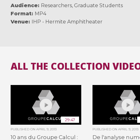
Audience
Researchers
,
Graduate Students
Format
MP4
Venue
IHP - Hermite Amphitheater
ALL THE COLLECTION VIDE
29:47
PUBLISHED ON
APRIL 9, 2013
PUBLISHED ON
APRIL 9, 2013
10 ans du Groupe Calcul :
De l'analyse num