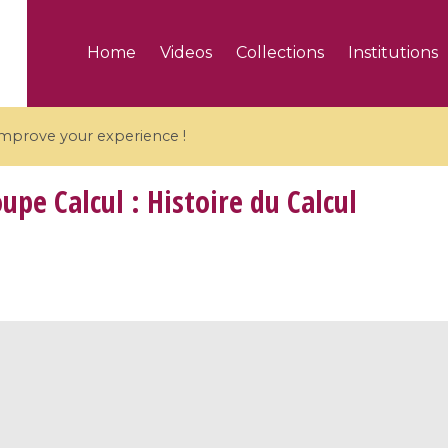
Home
Videos
Collections
Institutions
 improve your experience !
upe Calcul : Histoire du Calcul
5 videos
ranches and affine
Algebraic geometry an
groups / Branches de
geometry / Géométrie 
et groupes quantiques
et géométrie complexe