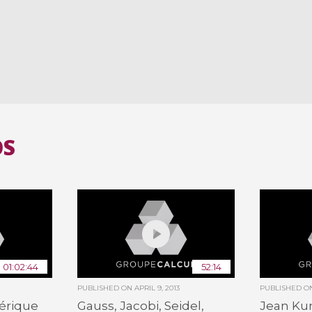
OS
01:02:44
52:14
PUBLISHED ON
APRIL 9, 2013
PUBLISHED 
érique
Gauss, Jacobi, Seidel,
Jean Ku