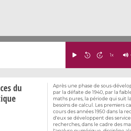
1
x
nces du
Après une phase de sous-développ
par la défaite de 1940, par la fai
tique
maths pures, la période qui suit 
besoins de calcul. Les premiers c
cours des années 1950 dans la r
d'eux se développent des service
recherches, dans le cadre des m
l'analyse numérique, discipline a