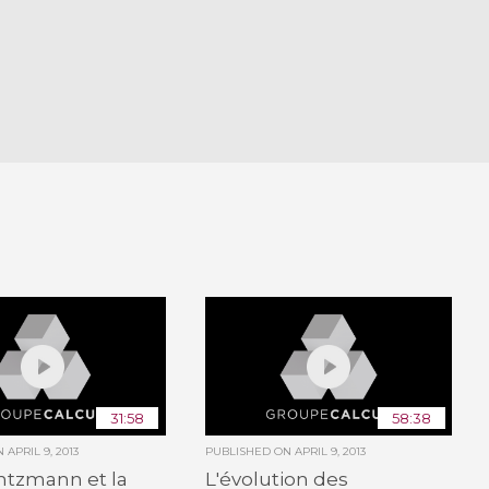
31:58
58:38
ON
APRIL 9, 2013
PUBLISHED ON
APRIL 9, 2013
ntzmann et la
L'évolution des