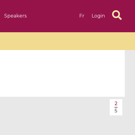
Speakers
Fr
Login
6 videos
1 videos
d complex
CIMPA-CIRM Fellowships «
2
algébrique
Research in Residence »
5
Introduction to Dissipative
Dynamical Systems in Infinite
Dimensions and Their
Applications