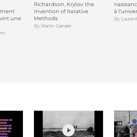
Richardson, Krylov: the
naissan
mment
Invention of Iterative
à l'univ
vint une
Methods
By Lauren
By Martin Gander
uhn