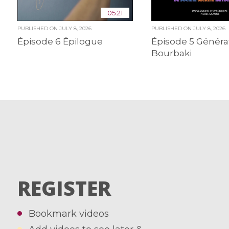
05:21
PUBLISHED ON
JULY 8, 2026
PUBLISHED ON
JULY 8, 2026
Épisode 6 Épilogue
Épisode 5 Généra
Bourbaki
REGISTER
Bookmark videos