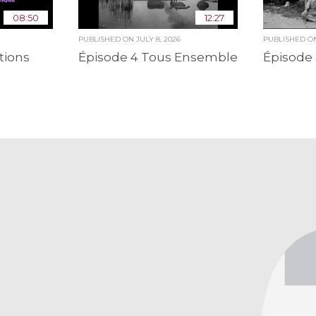
08:50
12:27
PUBLISHED ON
JULY 8, 2026
PUBLISHED 
tions
Épisode 4 Tous Ensemble
Épisode 