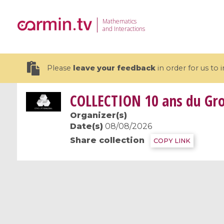
Mathematics
and Interactions
Please
leave your feedback
in order for us to
COLLECTION
10 ans du Gro
Organizer(s)
Date(s)
08/08/2026
Share collection
19 videos
COPY LINK
CEMRACS 2026 : Modeling and AI
Coulomb b
for Environmental Transition /
quantum 
Centre d'Eté Mathématique de
Coulomb 
Recherche Avancée en Calcul
affines
Scientifique