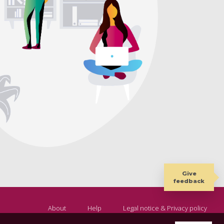
Give
feedback
About
Help
Legal notice & Privacy policy