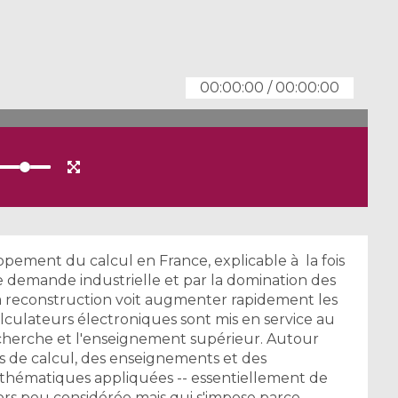
00:00:00
/
00:00:00
ement du calcul en France, explicable à la fois
ble demande industrielle et par la domination des
la reconstruction voit augmenter rapidement les
alculateurs électroniques sont mis en service au
echerche et l'enseignement supérieur. Autour
s de calcul, des enseignements et des
athématiques appliquées -- essentiellement de
lors peu considérée mais qui s'impose parce