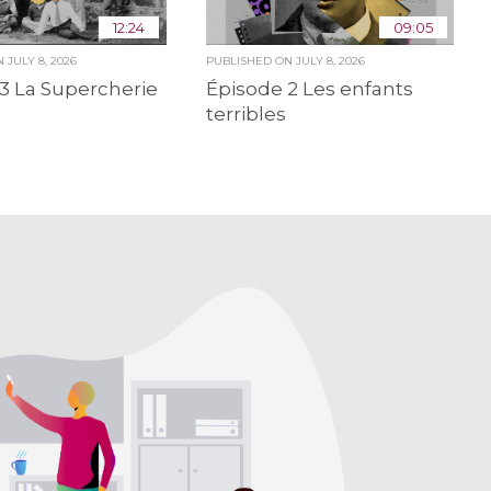
12:24
09:05
ON
JULY 8, 2026
PUBLISHED ON
JULY 8, 2026
3 La Supercherie
Épisode 2 Les enfants
terribles