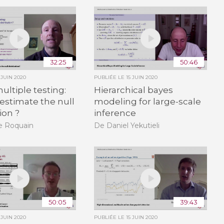
32:25
50:46
 JUIN 2020
PUBLIÉE LE
15 JUIN 2020
ultiple testing:
Hierarchical bayes
estimate the null
modeling for large-scale
ion ?
inference
e Roquain
De Daniel Yekutieli
50:05
39:43
 JUIN 2020
PUBLIÉE LE
15 JUIN 2020