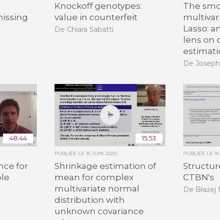
Knockoff genotypes:
The sm
missing
value in counterfeit
multivar
Lasso: a
De Chiara Sabatti
lens on
estimat
De Joseph
48:44
15:53
PUBLIÉE LE
15 JUIN 2020
PUBLIÉE LE
15
nce for
Shrinkage estimation of
Structur
ble
mean for complex
CTBN's
multivariate normal
De Błażej
distribution with
unknown covariance