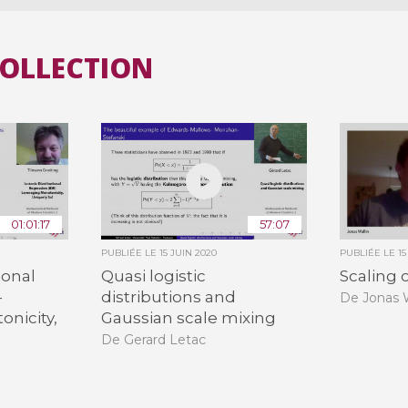
COLLECTION
01:01:17
57:07
PUBLIÉE LE
15 JUIN 2020
PUBLIÉE LE
15
ional
Quasi logistic
Scaling 
-
distributions and
De Jonas W
onicity,
Gaussian scale mixing
De Gerard Letac