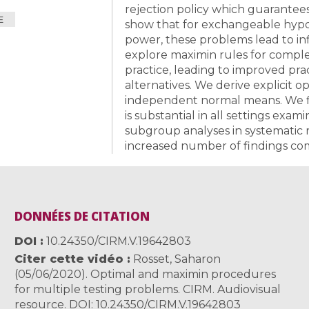
rejection policy which guarantee
E
show that for exchangeable hypo
power, these problems lead to in
explore maximin rules for comple
practice, leading to improved pr
alternatives. We derive explicit 
independent normal means. We fi
is substantial in all settings exa
subgroup analyses in systematic r
increased number of findings com
DONNÉES DE CITATION
DOI
10.24350/CIRM.V.19642803
Citer cette vidéo
Rosset, Saharon
(05/06/2020). Optimal and maximin procedures
for multiple testing problems. CIRM. Audiovisual
resource. DOI: 10.24350/CIRM.V.19642803