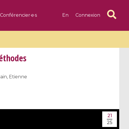
Conférencier·e·s
En
Connexion
Méthodes
ain, Etienne
6 videos
1 videos
d complex
CIMPA-CIRM Fellowships «
algébrique
Research in Residence »
Introduction to Dissipative
Dynamical Systems in Infinite
21
Dimensions and Their
25
Applications