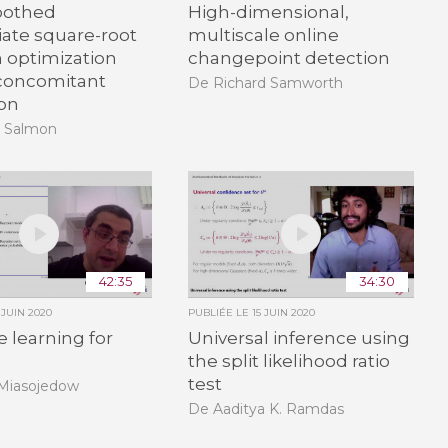
oothed
High-dimensional,
iate square-root
multiscale online
n optimization
changepoint detection
 concomitant
De Richard Samworth
ion
 Salmon
42:35
34:30
 JUIN 2020
PUBLIÉE LE
15 JUIN 2020
e learning for
Universal inference using
the split likelihood ratio
test
 Miasojedow
De Aaditya K. Ramdas