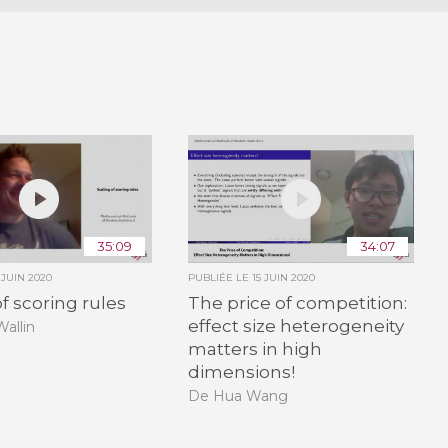
35:09
34:07
 JUIN 2020
PUBLIÉE LE
15 JUIN 2020
of scoring rules
The price of competition:
effect size heterogeneity
allin
matters in high
dimensions!
De Hua Wang