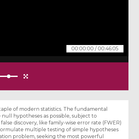
00:00:00
/
00:46:05
taple of modern statistics. The fundamental
e null hypotheses as possible, subject to
false discovery, like family-wise error rate (FWER)
 formulate multiple testing of simple hypotheses
ization problem, seeking the most powerful