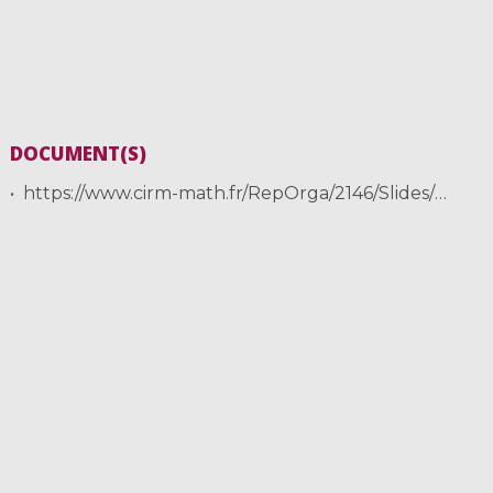
DOCUMENT(S)
https://www.cirm-math.fr/RepOrga/2146/Slides/Rosset.pdf