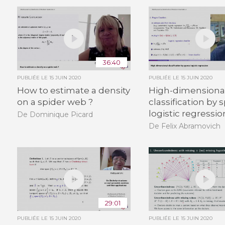
36:40
PUBLIÉE LE
15 JUIN 2020
PUBLIÉE LE
15 JUIN 2020
How to estimate a density
High-dimensiona
on a spider web ?
classification by 
logistic regressio
De Dominique Picard
De Felix Abramovich
29:01
PUBLIÉE LE
15 JUIN 2020
PUBLIÉE LE
15 JUIN 2020