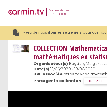
Mathématiques
et Interactions
Merci de nous
donner votre avis
pour que nous 
COLLECTION
Mathematical
mathématiques en statis
Organisateur(s)
Bogdan, Malgorzata ;
19 videos
Date(s)
15/06/2020 - 19/06/2020
URL associée
https://www.cirm-math
CEMRACS 2026 : Modeling and AI
Coulomb b
Partager la collection
COPIER LE L
for Environmental Transition /
quantum 
Centre d'Eté Mathématique de
Coulomb 
Recherche Avancée en Calcul
affines
Scientifique