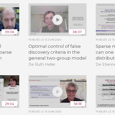
39:06
38:07
PUBLIÉE LE
15 JUIN 2020
PUBLIÉE LE
15
l
Optimal control of false
Sparse m
sparse
discovery criteria in the
can one 
n
general two-group model
distribut
De Ruth Heller
De Etienn
29:04
56:18
PUBLIÉE LE
15 JUIN 2020
PUBLIÉE LE
15