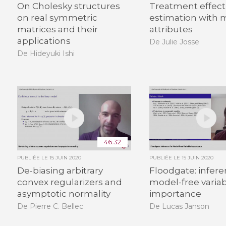
On Cholesky structures
Treatment effect
on real symmetric
estimation with 
matrices and their
attributes
applications
De Julie Josse
De Hideyuki Ishi
46:32
PUBLIÉE LE
15 JUIN 2020
PUBLIÉE LE
15 JUIN 2020
De-biasing arbitrary
Floodgate: infere
convex regularizers and
model-free varia
asymptotic normality
importance
De Pierre C. Bellec
De Lucas Janson