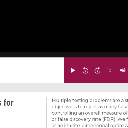
1
x
 for
Multiple testing problems are a s
objective is to reject as many fals
controlling an overall measure of 
or false discovery rate (FDR). We
as an infinite-dimensional optim