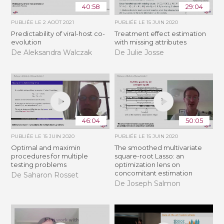
40:58
29:04
PUBLIÉE LE
2 AOÛT 2021
PUBLIÉE LE
15 JUIN 2020
Predictability of viral-host co-
Treatment effect estimation
evolution
with missing attributes
De Aleksandra Walczak
De Julie Josse
46:04
50:05
PUBLIÉE LE
15 JUIN 2020
PUBLIÉE LE
15 JUIN 2020
Optimal and maximin
The smoothed multivariate
procedures for multiple
square-root Lasso: an
testing problems
optimization lens on
concomitant estimation
De Saharon Rosset
De Joseph Salmon