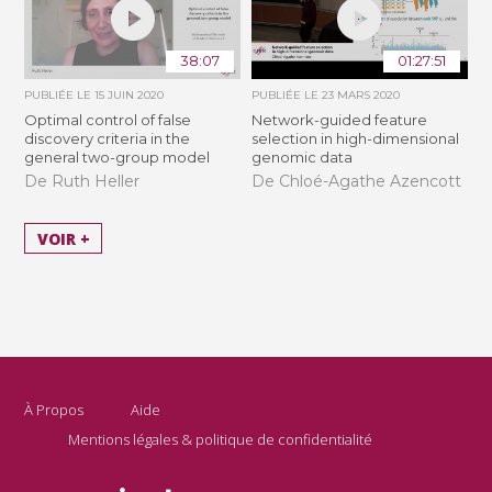
38:07
01:27:51
PUBLIÉE LE
15 JUIN 2020
PUBLIÉE LE
23 MARS 2020
Optimal control of false
Network-guided feature
discovery criteria in the
selection in high-dimensional
general two-group model
genomic data
De Ruth Heller
De Chloé-Agathe Azencott
VOIR +
À Propos
Aide
Mentions légales & politique de confidentialité