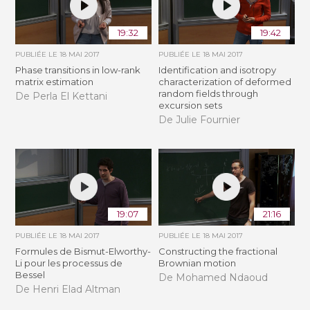
19:32
19:42
PUBLIÉE LE
18 MAI 2017
PUBLIÉE LE
18 MAI 2017
Phase transitions in low-rank
Identification and isotropy
matrix estimation
characterization of deformed
random fields through
De Perla El Kettani
excursion sets
De Julie Fournier
19:07
21:16
PUBLIÉE LE
18 MAI 2017
PUBLIÉE LE
18 MAI 2017
Formules de Bismut-Elworthy-
Constructing the fractional
Li pour les processus de
Brownian motion
Bessel
De Mohamed Ndaoud
De Henri Elad Altman