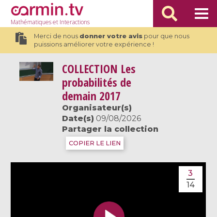
Mathématiques
et Interactions
Merci de nous
donner votre avis
pour que nous
puissions améliorer votre expérience !
COLLECTION
Les
probabilités de
demain 2017
Organisateur(s)
Date(s)
09/08/2026
Partager la collection
COPIER LE LIEN
3
14