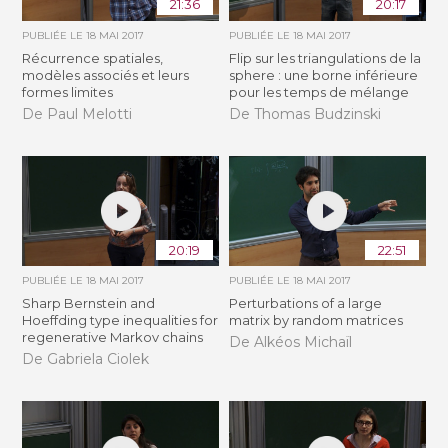
21:36
20:17
PUBLIÉE LE
18 MAI 2017
PUBLIÉE LE
18 MAI 2017
Récurrence spatiales,
Flip sur les triangulations de la
modèles associés et leurs
sphere : une borne inférieure
formes limites
pour les temps de mélange
De Paul Melotti
De Thomas Budzinski
20:19
22:51
PUBLIÉE LE
18 MAI 2017
PUBLIÉE LE
18 MAI 2017
Sharp Bernstein and
Perturbations of a large
Hoeffding type inequalities for
matrix by random matrices
regenerative Markov chains
De Alkéos Michaïl
De Gabriela Ciolek