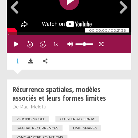
00:00:00
/
00:21:36
1
x
Récurrence spatiales, modèles
associés et leurs formes limites
De
Paul Melotti
2D ISING MODEL
CLUSTER ALGEBRAS
SPATIAL RECURRENCES
LIMIT SHAPES
YANG-BAXTER EQUATIONS