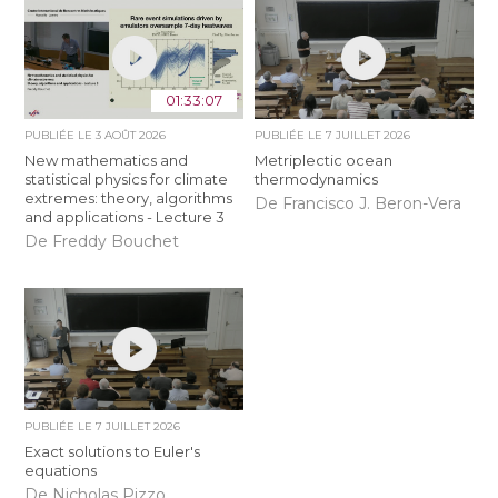
01:33:07
PUBLIÉE LE
3 AOÛT 2026
PUBLIÉE LE
7 JUILLET 2026
New mathematics and
Metriplectic ocean
statistical physics for climate
thermodynamics
extremes: theory, algorithms
De Francisco J. Beron-Vera
and applications - Lecture 3
De Freddy Bouchet
PUBLIÉE LE
7 JUILLET 2026
Exact solutions to Euler's
equations
De Nicholas Pizzo