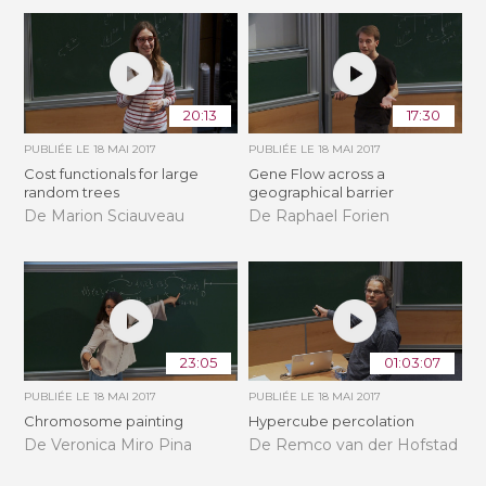
20:13
17:30
PUBLIÉE LE
18 MAI 2017
PUBLIÉE LE
18 MAI 2017
Cost functionals for large
Gene Flow across a
random trees
geographical barrier
De Marion Sciauveau
De Raphael Forien
23:05
01:03:07
PUBLIÉE LE
18 MAI 2017
PUBLIÉE LE
18 MAI 2017
Chromosome painting
Hypercube percolation
De Veronica Miro Pina
De Remco van der Hofstad