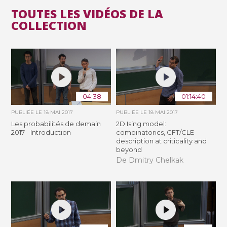
TOUTES LES VIDÉOS DE LA
COLLECTION
04:38
01:14:40
PUBLIÉE LE
18 MAI 2017
PUBLIÉE LE
18 MAI 2017
Les probabilités de demain
2D Ising model:
2017 - Introduction
combinatorics, CFT/CLE
description at criticality and
beyond
De Dmitry Chelkak