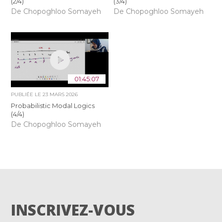
(2/4)
(3/4)
De Chopoghloo Somayeh
De Chopoghloo Somayeh
01:45:07
PUBLIÉE LE
23 MARS 2026
Probabilistic Modal Logics
(4/4)
De Chopoghloo Somayeh
INSCRIVEZ-VOUS