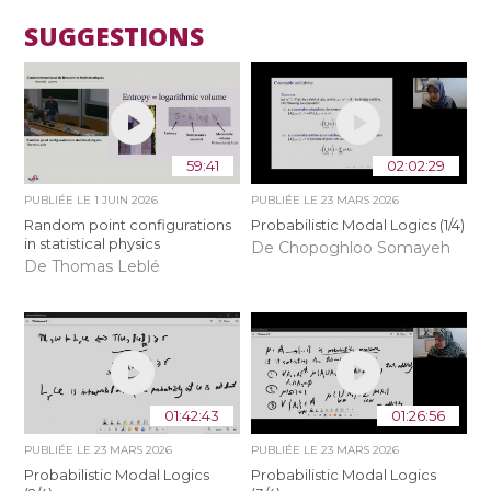
SUGGESTIONS
59:41
02:02:29
PUBLIÉE LE
1 JUIN 2026
PUBLIÉE LE
23 MARS 2026
Random point configurations
Probabilistic Modal Logics (1/4)
in statistical physics
De Chopoghloo Somayeh
De Thomas Leblé
01:42:43
01:26:56
PUBLIÉE LE
23 MARS 2026
PUBLIÉE LE
23 MARS 2026
Probabilistic Modal Logics
Probabilistic Modal Logics