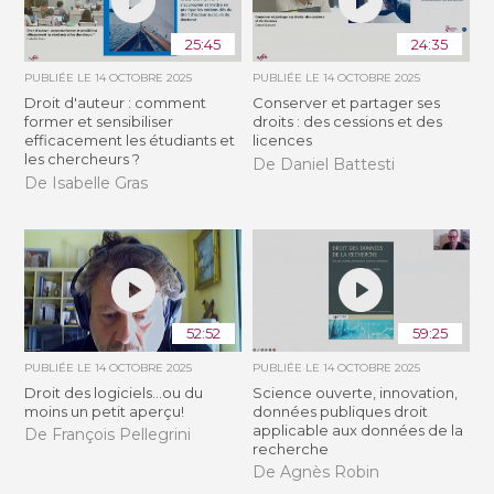
25:45
24:35
PUBLIÉE LE
14 OCTOBRE 2025
PUBLIÉE LE
14 OCTOBRE 2025
Droit d'auteur : comment
Conserver et partager ses
former et sensibiliser
droits : des cessions et des
efficacement les étudiants et
licences
les chercheurs ?
De Daniel Battesti
De Isabelle Gras
52:52
59:25
PUBLIÉE LE
14 OCTOBRE 2025
PUBLIÉE LE
14 OCTOBRE 2025
Droit des logiciels...ou du
Science ouverte, innovation,
moins un petit aperçu!
données publiques droit
applicable aux données de la
De François Pellegrini
recherche
De Agnès Robin