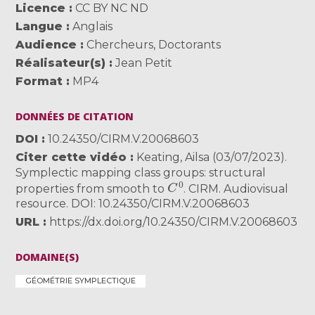
Licence
CC BY NC ND
Langue
Anglais
Audience
Chercheurs
,
Doctorants
Réalisateur(s)
Jean Petit
Format
MP4
DONNÉES DE CITATION
DOI
10.24350/CIRM.V.20068603
Citer cette vidéo
Keating, Ailsa (03/07/2023).
Symplectic mapping class groups: structural
C
0
properties from smooth to
. CIRM. Audiovisual
resource. DOI: 10.24350/CIRM.V.20068603
URL
https://dx.doi.org/10.24350/CIRM.V.20068603
DOMAINE(S)
GÉOMÉTRIE SYMPLECTIQUE