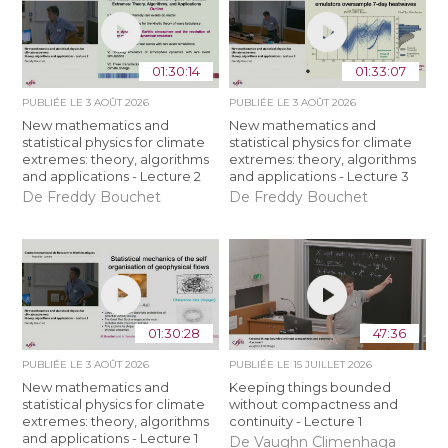
01:30:14
01:33:07
PUBLIÉE LE
3 AOÛT 2026
PUBLIÉE LE
3 AOÛT 2026
New mathematics and
New mathematics and
statistical physics for climate
statistical physics for climate
extremes: theory, algorithms
extremes: theory, algorithms
and applications - Lecture 2
and applications - Lecture 3
De Freddy Bouchet
De Freddy Bouchet
01:30:28
47:36
PUBLIÉE LE
3 AOÛT 2026
PUBLIÉE LE
15 JUILLET 2026
New mathematics and
Keeping things bounded
statistical physics for climate
without compactness and
extremes: theory, algorithms
continuity - Lecture 1
and applications - Lecture 1
De Vaughn Climenhaga