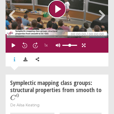
00:00:00
/
00:00:00
1
x
Symplectic mapping class groups:
structural properties from smooth to
C
0
De
Ailsa Keating