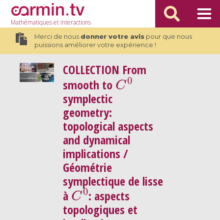
Mathématiques
et Interactions
Merci de nous
donner votre avis
pour que nous
puissions améliorer votre expérience !
COLLECTION
From
C
0
smooth to
symplectic
geometry:
topological aspects
and dynamical
implications /
Géométrie
symplectique de lisse
C
0
à
: aspects
topologiques et