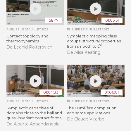
58:47
01:05:51
PUBLIÉE LE
21 JUILLET 2023
PUBLIÉE LE
21 JUILLET 2023
Contact topology and
Symplectic mapping class
thermodynamics
groups: structural properties
C
0
from smooth to
De Leonid Polterovich
De Ailsa Keating
01:04:33
01:06:01
PUBLIÉE LE
21 JUILLET 2023
PUBLIÉE LE
21 JUILLET 2023
Symplectic capacities of
The Humilière completion
domains close to the ball and
and some applications
quasi-invariant contact forms
De Claude Viterbo
De Alberto Abbondandolo