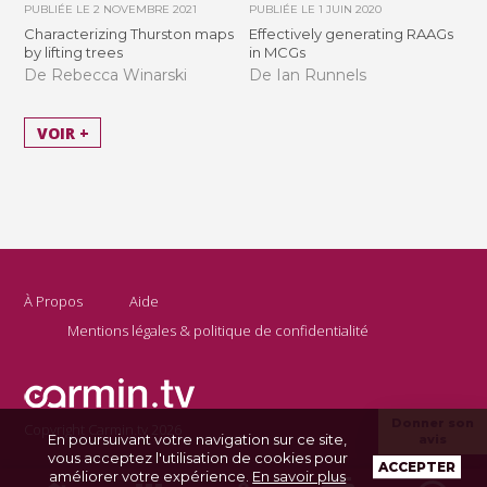
PUBLIÉE LE
2 NOVEMBRE 2021
PUBLIÉE LE
1 JUIN 2020
Characterizing Thurston maps
Effectively generating RAAGs
by lifting trees
in MCGs
De Rebecca Winarski
De Ian Runnels
VOIR +
À Propos
Aide
Mentions légales & politique de confidentialité
Donner son
Copyright Carmin.tv 2026
En poursuivant votre navigation sur ce site,
avis
vous acceptez l'utilisation de cookies pour
ACCEPTER
améliorer votre expérience.
En savoir plus