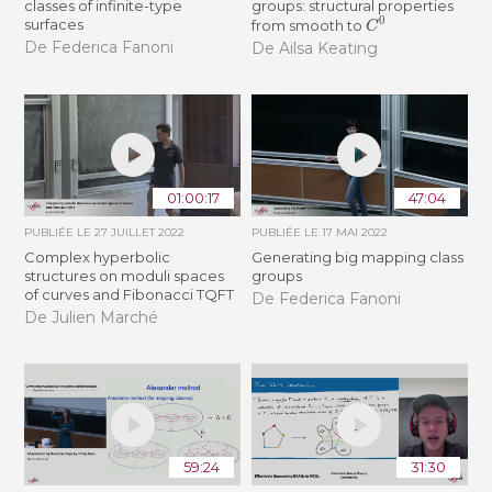
classes of infinite-type
groups: structural properties
C
0
surfaces
from smooth to
De Federica Fanoni
De Ailsa Keating
01:00:17
47:04
PUBLIÉE LE
27 JUILLET 2022
PUBLIÉE LE
17 MAI 2022
Complex hyperbolic
Generating big mapping class
structures on moduli spaces
groups
of curves and Fibonacci TQFT
De Federica Fanoni
De Julien Marché
59:24
31:30