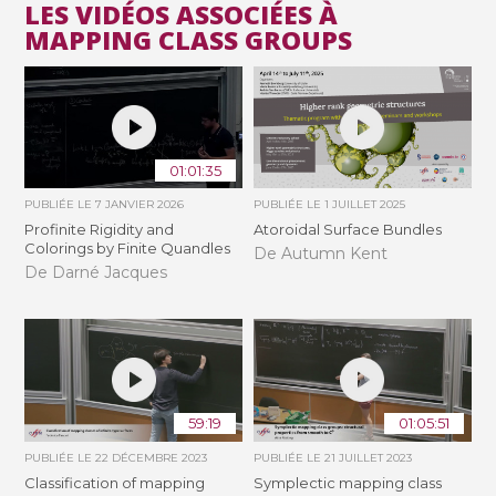
LES VIDÉOS ASSOCIÉES À
MAPPING CLASS GROUPS
01:01:35
PUBLIÉE LE
7 JANVIER 2026
PUBLIÉE LE
1 JUILLET 2025
Profinite Rigidity and
Atoroidal Surface Bundles
Colorings by Finite Quandles
De Autumn Kent
De Darné Jacques
59:19
01:05:51
PUBLIÉE LE
22 DÉCEMBRE 2023
PUBLIÉE LE
21 JUILLET 2023
Classification of mapping
Symplectic mapping class