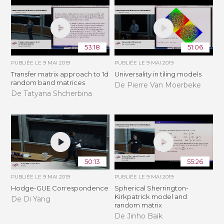
53:18
51:06
PUBLIÉE LE
9 MAI 2019
PUBLIÉE LE
9 MAI 2019
Transfer matrix approach to 1d
Universality in tiling models
random band matrices
De Pierre Van Moerbeke
De Tatyana Shcherbina
50:13
55:26
PUBLIÉE LE
9 MAI 2019
PUBLIÉE LE
9 MAI 2019
Hodge-GUE Correspondence
Spherical Sherrington-
Kirkpatrick model and
De Di Yang
random matrix
De Jinho Baik