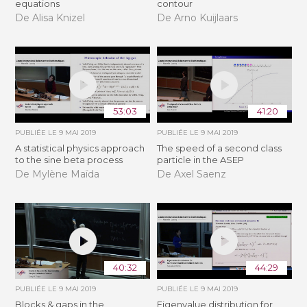
equations
contour
De Alisa Knizel
De Arno Kuijlaars
53:03
41:20
PUBLIÉE LE
9 MAI 2019
PUBLIÉE LE
9 MAI 2019
A statistical physics approach
The speed of a second class
to the sine beta process
particle in the ASEP
De Mylène Maïda
De Axel Saenz
40:32
44:29
PUBLIÉE LE
9 MAI 2019
PUBLIÉE LE
9 MAI 2019
Blocks & gaps in the
Eigenvalue distribution for