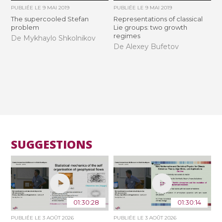
PUBLIÉE LE
9 MAI 2019
PUBLIÉE LE
9 MAI 2019
The supercooled Stefan
Representations of classical
problem
Lie groups: two growth
regimes
De Mykhaylo Shkolnikov
De Alexey Bufetov
SUGGESTIONS
01:30:28
01:30:14
PUBLIÉE LE
3 AOÛT 2026
PUBLIÉE LE
3 AOÛT 2026