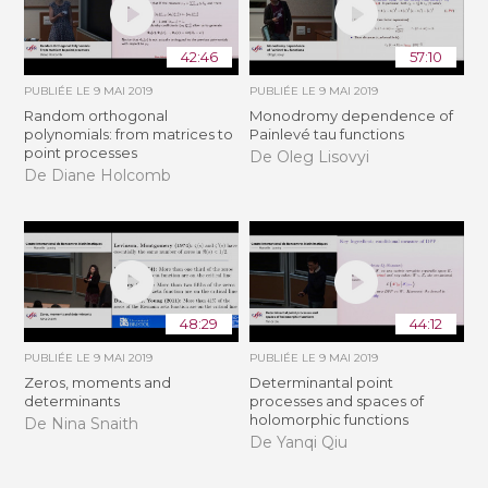
42:46
57:10
PUBLIÉE LE
9 MAI 2019
PUBLIÉE LE
9 MAI 2019
Random orthogonal
Monodromy dependence of
polynomials: from matrices to
Painlevé tau functions
point processes
De Oleg Lisovyi
De Diane Holcomb
48:29
44:12
PUBLIÉE LE
9 MAI 2019
PUBLIÉE LE
9 MAI 2019
Zeros, moments and
Determinantal point
determinants
processes and spaces of
holomorphic functions
De Nina Snaith
De Yanqi Qiu