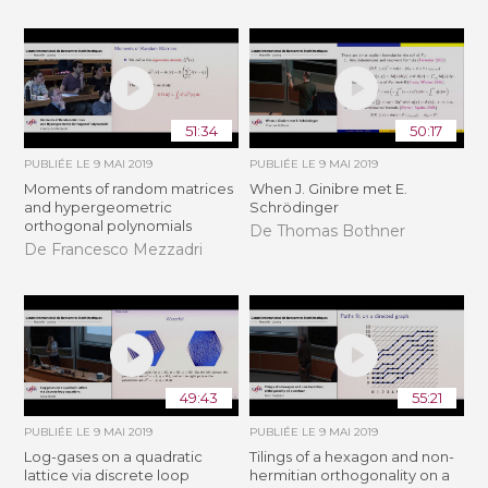
51:34
50:17
PUBLIÉE LE
9 MAI 2019
PUBLIÉE LE
9 MAI 2019
Moments of random matrices
When J. Ginibre met E.
and hypergeometric
Schrödinger
orthogonal polynomials
De Thomas Bothner
De Francesco Mezzadri
49:43
55:21
PUBLIÉE LE
9 MAI 2019
PUBLIÉE LE
9 MAI 2019
Log-gases on a quadratic
Tilings of a hexagon and non-
lattice via discrete loop
hermitian orthogonality on a