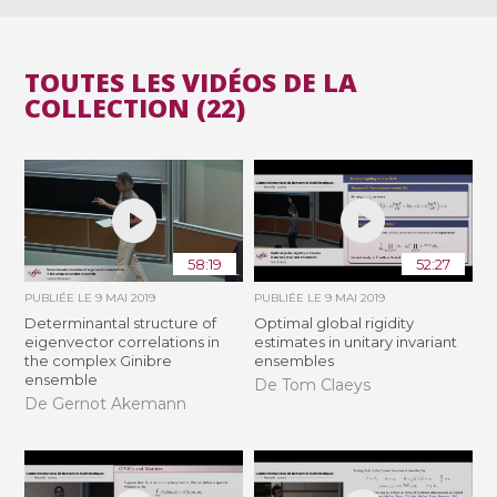
TOUTES LES VIDÉOS DE LA
COLLECTION (22)
58:19
52:27
PUBLIÉE LE
9 MAI 2019
PUBLIÉE LE
9 MAI 2019
Determinantal structure of
Optimal global rigidity
eigenvector correlations in
estimates in unitary invariant
the complex Ginibre
ensembles
ensemble
De Tom Claeys
De Gernot Akemann