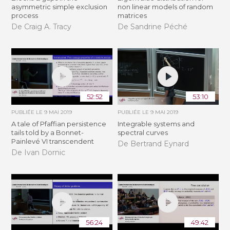
asymmetric simple exclusion
non linear models of random
process
matrices
De Craig A. Tracy
De Sandrine Péché
52:52
53:10
PUBLIÉE LE
9 MAI 2019
PUBLIÉE LE
9 MAI 2019
A tale of Pfaffian persistence
Integrable systems and
tails told by a Bonnet-
spectral curves
Painlevé VI transcendent
De Bertrand Eynard
De Ivan Dornic
56:24
49:42