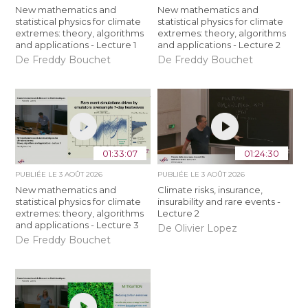
New mathematics and
New mathematics and
statistical physics for climate
statistical physics for climate
extremes: theory, algorithms
extremes: theory, algorithms
and applications - Lecture 1
and applications - Lecture 2
De Freddy Bouchet
De Freddy Bouchet
01:33:07
01:24:30
PUBLIÉE LE
3 AOÛT 2026
PUBLIÉE LE
3 AOÛT 2026
New mathematics and
Climate risks, insurance,
statistical physics for climate
insurability and rare events -
extremes: theory, algorithms
Lecture 2
and applications - Lecture 3
De Olivier Lopez
De Freddy Bouchet