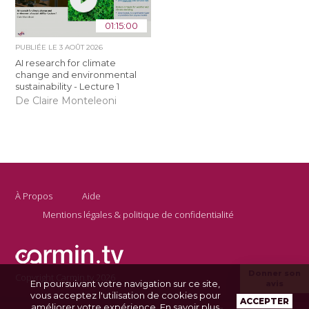
01:15:00
PUBLIÉE LE
3 AOÛT 2026
AI research for climate
change and environmental
sustainability - Lecture 1
De Claire Monteleoni
À Propos
Aide
Mentions légales & politique de confidentialité
Donner son
Copyright Carmin.tv 2026
En poursuivant votre navigation sur ce site,
avis
vous acceptez l'utilisation de cookies pour
ACCEPTER
améliorer votre expérience.
En savoir plus