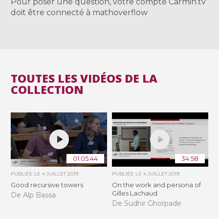
Pour poser une question, votre compte Carmin.tv
doit être connecté à mathoverflow
TOUTES LES VIDÉOS DE LA
COLLECTION
01:05:44
34:58
PUBLIÉE LE
4 JUILLET 2019
PUBLIÉE LE
4 JUILLET 2019
Good recursive towers
On the work and persona of
Gilles Lachaud
De Alp Bassa
De Sudhir Ghorpade