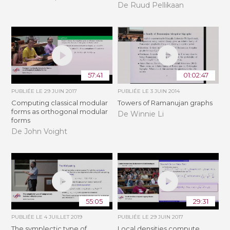
De Ruud Pellikaan
57:41
01:02:47
PUBLIÉE LE
29 JUIN 2017
PUBLIÉE LE
3 JUIN 2014
Computing classical modular
Towers of Ramanujan graphs
forms as orthogonal modular
De Winnie Li
forms
De John Voight
55:05
29:31
PUBLIÉE LE
4 JUILLET 2019
PUBLIÉE LE
29 JUIN 2017
The symplectic type of
Local densities compute