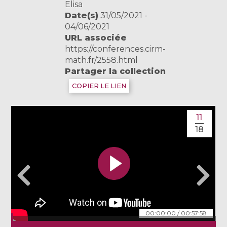
Elisa
Date(s)
31/05/2021 -
04/06/2021
URL associée
https://conferences.cirm-
math.fr/2558.html
Partager la collection
COPIER LE LIEN
11
18
00:00:00
/
00:57:58