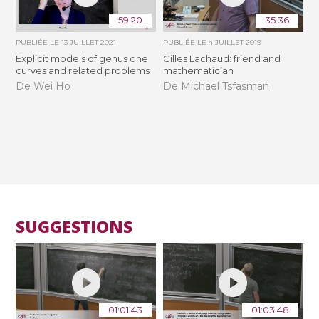
59:20
35:36
PUBLIÉE LE
13 JUILLET 2021
PUBLIÉE LE
4 JUILLET 2019
Explicit models of genus one
Gilles Lachaud: friend and
curves and related problems
mathematician
De Wei Ho
De Michael Tsfasman
SUGGESTIONS
01:01:43
01:03:48