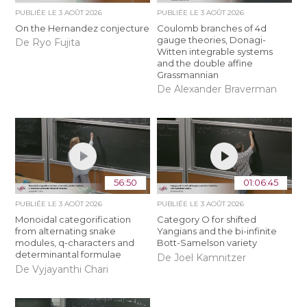
PUBLIÉE LE
3 AOÛT 2026
PUBLIÉE LE
3 AOÛT 2026
On the Hernandez conjecture
Coulomb branches of 4d
gauge theories, Donagi-
De Ryo Fujita
Witten integrable systems
and the double affine
Grassmannian
De Alexander Braverman
56:50
01:06:45
PUBLIÉE LE
3 AOÛT 2026
PUBLIÉE LE
3 AOÛT 2026
Monoidal categorification
Category O for shifted
from alternating snake
Yangians and the bi-infinite
modules, q-characters and
Bott-Samelson variety
determinantal formulae
De Joel Kamnitzer
De Vyjayanthi Chari