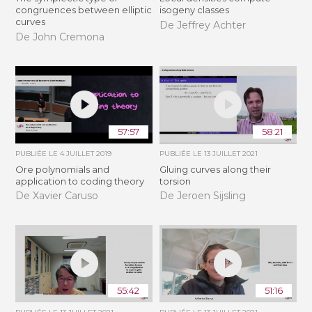
congruences between elliptic
isogeny classes
curves
De Jeffrey Achter
De John Cremona
57:57
58:21
PUBLIÉE LE
4 JUILLET 2019
PUBLIÉE LE
13 JUILLET 2021
Ore polynomials and
Gluing curves along their
application to coding theory
torsion
De Xavier Caruso
De Jeroen Sijsling
55:42
51:16