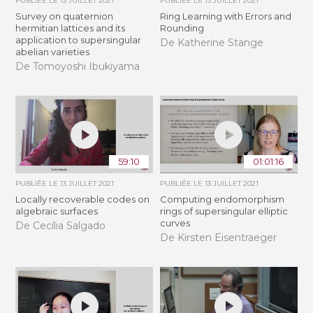
PUBLIÉE LE
13 JUILLET 2021
PUBLIÉE LE
13 JUILLET 2021
Survey on quaternion
Ring Learning with Errors and
hermitian lattices and its
Rounding
application to supersingular
De Katherine Stange
abelian varieties
De Tomoyoshi Ibukiyama
59:10
01:01:16
PUBLIÉE LE
13 JUILLET 2021
PUBLIÉE LE
13 JUILLET 2021
Locally recoverable codes on
Computing endomorphism
algebraic surfaces
rings of supersingular elliptic
curves
De Cecília Salgado
De Kirsten Eisentraeger