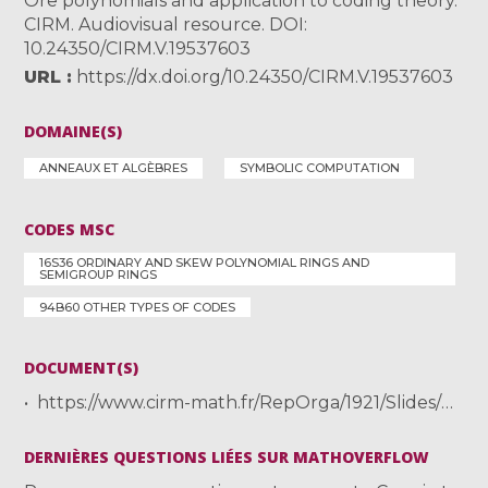
Ore polynomials and application to coding theory.
CIRM. Audiovisual resource. DOI:
10.24350/CIRM.V.19537603
URL
https://dx.doi.org/10.24350/CIRM.V.19537603
DOMAINE(S)
ANNEAUX ET ALGÈBRES
SYMBOLIC COMPUTATION
CODES MSC
16S36 ORDINARY AND SKEW POLYNOMIAL RINGS AND
SEMIGROUP RINGS
94B60 OTHER TYPES OF CODES
DOCUMENT(S)
https://www.cirm-math.fr/RepOrga/1921/Slides/Caruso.pdf
DERNIÈRES QUESTIONS LIÉES SUR MATHOVERFLOW