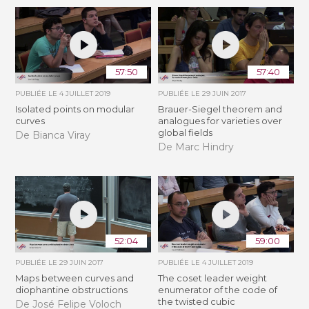
57:50
57:40
PUBLIÉE LE
4 JUILLET 2019
PUBLIÉE LE
29 JUIN 2017
Isolated points on modular
Brauer-Siegel theorem and
curves
analogues for varieties over
global fields
De Bianca Viray
De Marc Hindry
52:04
59:00
PUBLIÉE LE
29 JUIN 2017
PUBLIÉE LE
4 JUILLET 2019
Maps between curves and
The coset leader weight
diophantine obstructions
enumerator of the code of
the twisted cubic
De José Felipe Voloch