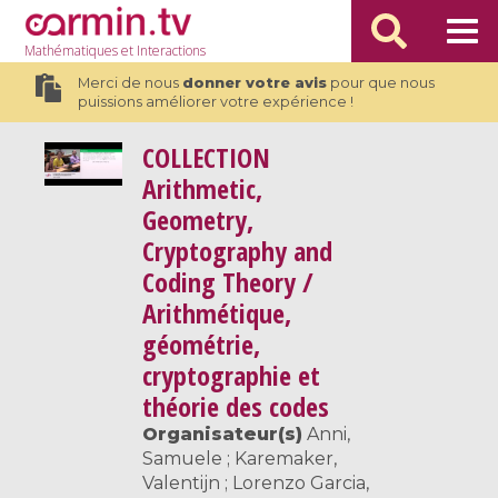
Mathématiques
et Interactions
Merci de nous
donner votre avis
pour que nous
puissions améliorer votre expérience !
COLLECTION
Arithmetic,
Geometry,
Cryptography and
Coding Theory /
Arithmétique,
géométrie,
cryptographie et
théorie des codes
Organisateur(s)
Anni,
Samuele ; Karemaker,
Valentijn ; Lorenzo Garcia,