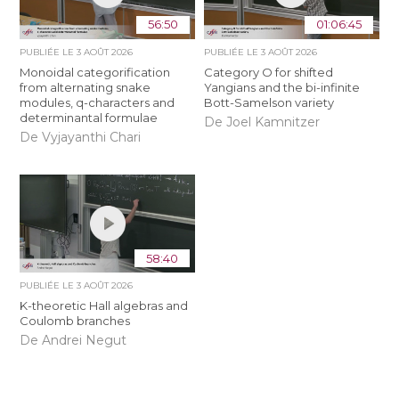
56:50
01:06:45
PUBLIÉE LE
3 AOÛT 2026
PUBLIÉE LE
3 AOÛT 2026
Monoidal categorification
Category O for shifted
from alternating snake
Yangians and the bi-infinite
modules, q-characters and
Bott-Samelson variety
determinantal formulae
De Joel Kamnitzer
De Vyjayanthi Chari
58:40
PUBLIÉE LE
3 AOÛT 2026
K-theoretic Hall algebras and
Coulomb branches
De Andrei Negut