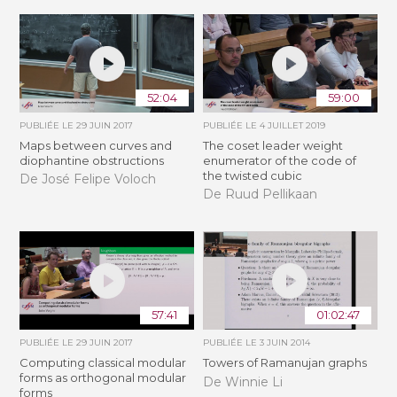
52:04
59:00
PUBLIÉE LE
29 JUIN 2017
PUBLIÉE LE
4 JUILLET 2019
Maps between curves and
The coset leader weight
diophantine obstructions
enumerator of the code of
the twisted cubic
De José Felipe Voloch
De Ruud Pellikaan
57:41
01:02:47
PUBLIÉE LE
29 JUIN 2017
PUBLIÉE LE
3 JUIN 2014
Computing classical modular
Towers of Ramanujan graphs
forms as orthogonal modular
De Winnie Li
forms