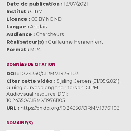
Date de publication
13/07/2021
Institut
CIRM
Licence
CC BY NC ND
Langue
Anglais
Audience
Chercheurs
Réalisateur(s)
Guillaume Hennenfent
Format
MP4
DONNÉES DE CITATION
DOI
10.24350/CIRM.V.19761103
Citer cette vidéo
Sijsling, Jeroen (31/05/2021).
Gluing curves along their torsion. CIRM.
Audiovisual resource. DOI:
10.24350/CIRM.V.19761103
URL
https://dx.doi.org/10.24350/CIRM.V.19761103
DOMAINE(S)