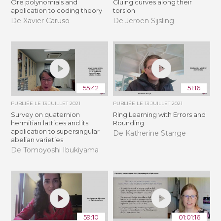
Ore polynomials and
Gluing curves along their
application to coding theory
torsion
De Xavier Caruso
De Jeroen Sijsling
55:42
51:16
PUBLIÉE LE
13 JUILLET 2021
PUBLIÉE LE
13 JUILLET 2021
Survey on quaternion
Ring Learning with Errors and
hermitian lattices and its
Rounding
application to supersingular
De Katherine Stange
abelian varieties
De Tomoyoshi Ibukiyama
59:10
01:01:16