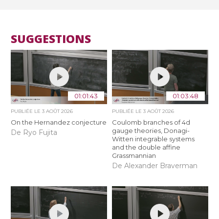
SUGGESTIONS
01:01:43
01:03:48
PUBLIÉE LE
3 AOÛT 2026
PUBLIÉE LE
3 AOÛT 2026
On the Hernandez conjecture
Coulomb branches of 4d
gauge theories, Donagi-
De Ryo Fujita
Witten integrable systems
and the double affine
Grassmannian
De Alexander Braverman