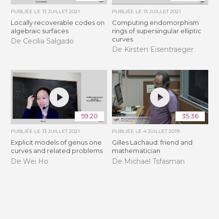
PUBLIÉE LE
13 JUILLET 2021
PUBLIÉE LE
13 JUILLET 2021
Locally recoverable codes on
Computing endomorphism
algebraic surfaces
rings of supersingular elliptic
curves
De Cecília Salgado
De Kirsten Eisentraeger
59:20
35:36
PUBLIÉE LE
13 JUILLET 2021
PUBLIÉE LE
4 JUILLET 2019
Explicit models of genus one
Gilles Lachaud: friend and
curves and related problems
mathematician
De Wei Ho
De Michael Tsfasman