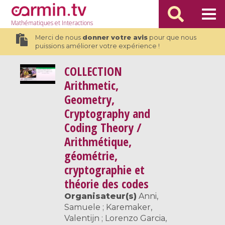
Mathématiques
et Interactions
Merci de nous
donner votre avis
pour que nous
puissions améliorer votre expérience !
COLLECTION
Arithmetic,
Geometry,
Cryptography and
Coding Theory /
Arithmétique,
géométrie,
cryptographie et
théorie des codes
Organisateur(s)
Anni,
Samuele ; Karemaker,
Valentijn ; Lorenzo Garcia,