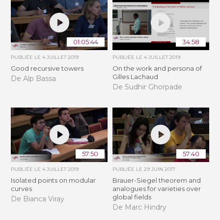
01:05:44
34:58
PUBLIÉE LE
4 JUILLET 2019
PUBLIÉE LE
4 JUILLET 2019
Good recursive towers
On the work and persona of
Gilles Lachaud
De Alp Bassa
De Sudhir Ghorpade
57:50
57:40
PUBLIÉE LE
4 JUILLET 2019
PUBLIÉE LE
29 JUIN 2017
Isolated points on modular
Brauer-Siegel theorem and
curves
analogues for varieties over
global fields
De Bianca Viray
De Marc Hindry