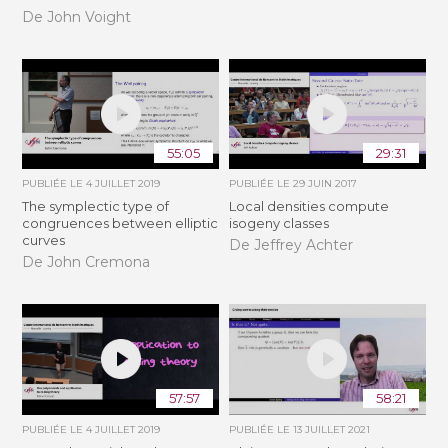
De John Voight
55:05
29:31
PUBLIÉE LE
4 JUILLET 2019
PUBLIÉE LE
29 JUIN 2017
The symplectic type of
Local densities compute
congruences between elliptic
isogeny classes
curves
De Jeffrey Achter
De John Cremona
57:57
58:21
PUBLIÉE LE
4 JUILLET 2019
PUBLIÉE LE
13 JUILLET 2021