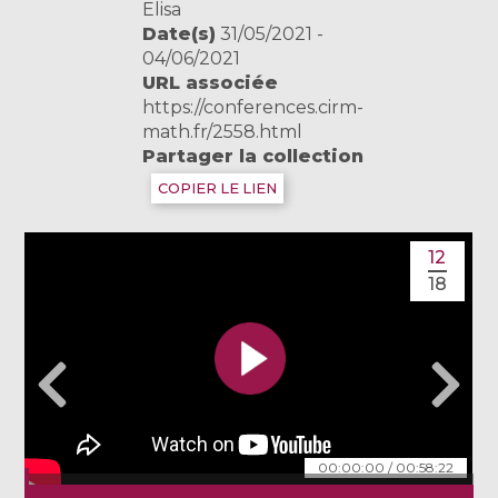
Elisa
Date(s)
31/05/2021 -
04/06/2021
URL associée
https://conferences.cirm-
math.fr/2558.html
Partager la collection
COPIER LE LIEN
12
18
00:00:00
/
00:58:22