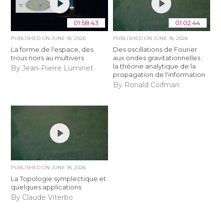
01:58:43
01:02:44
PUBLISHED ON
JUNE 18, 2026
PUBLISHED ON
JUNE 18, 2026
La forme de l'espace, des
Des oscillations de Fourier
trous noirs au multivers
aux ondes gravitationnelles :
la théorie analytique de la
By Jean-Pierre Luminet
propagation de l'information
By Ronald Coifman
PUBLISHED ON
JUNE 18, 2026
La Topologie symplectique et
quelques applications
By Claude Viterbo