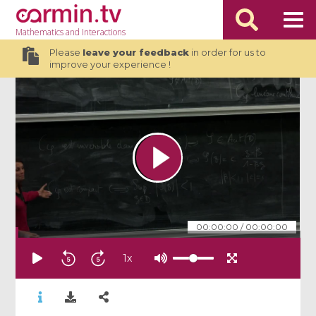
Mathematics
and Interactions
Please
leave your feedback
in order for us to
improve your experience !
00:00:00
/
00:00:00
1
x