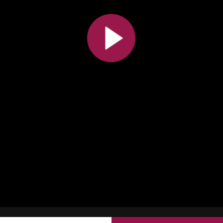
All the collections
All the institutions