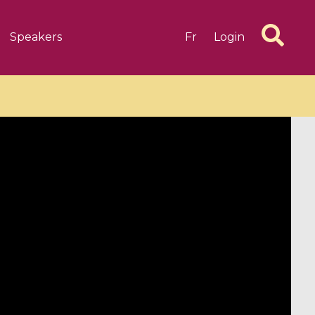
Speakers
Fr
Login
6 videos
1 videos
d complex
CIMPA-CIRM Fellowships «
algébrique
Research in Residence »
Introduction to Dissipative
Dynamical Systems in Infinite
Dimensions and Their
Applications