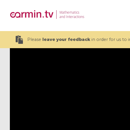
Mathematics
and Interactions
Please
leave your feedback
in order for us to
19 videos
CEMRACS 2026 : Modeling and AI
Coulomb b
for Environmental Transition /
quantum 
Centre d'Eté Mathématique de
Coulomb 
Recherche Avancée en Calcul
affines
Scientifique