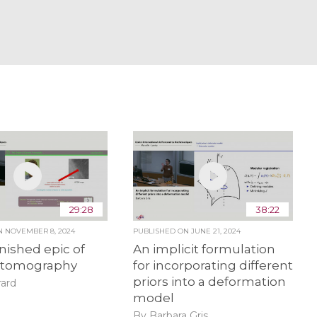
29:28
38:22
ON
NOVEMBER 8, 2024
PUBLISHED ON
JUNE 21, 2024
nished epic of
An implicit formulation
e tomography
for incorporating different
priors into a deformation
rard
model
By Barbara Gris