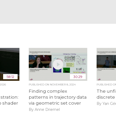
58:12
30:29
2026
PUBLISHED ON
NOVEMBER 8, 2024
PUBLISHED 
Finding complex
The unfi
stration:
patterns in trajectory data
discret
o shader
via geometric set cover
By Yan Gé
By Anne Driemel