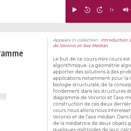
1
x
Appears in collection :
Introduction 
de Voronoï et Axe Médian
gramme
Le but de ce cours mini cours es
algorithmique. La géométrie alg
apporter des solutions à des pro
applications notamment pour la CA
biologie structurale, de la concep
fondement dans les structures de
diagramme de Voronoï et l’axe mé
construction de ces deux dernière
cours nous allons nous intéresse
Voronoï et de l’axe médian. Dans 
de la médiatrice de deux objets g
quelques méthodes de leur calcu