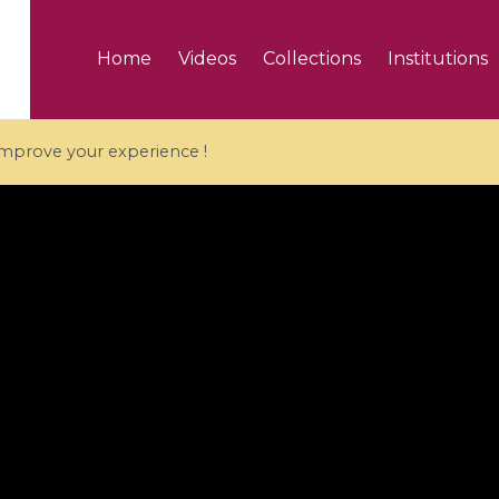
Home
Videos
Collections
Institutions
 improve your experience !
5 videos
ranches and affine
Algebraic geometry an
groups / Branches de
geometry / Géométrie 
et groupes quantiques
et géométrie complexe