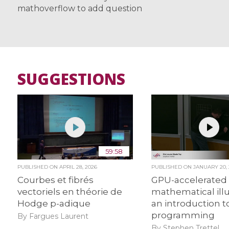
mathoverflow to add question
SUGGESTIONS
59:58
PUBLISHED ON
APRIL 28, 2026
PUBLISHED ON
JANUARY 20, 
Courbes et fibrés
GPU-accelerated
vectoriels en théorie de
mathematical illu
Hodge p-adique
an introduction t
programming
By Fargues Laurent
By Stephen Trettel