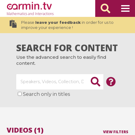
Mathematics
and Interactions
Please
leave your feedback
in order for us to
improve your experience !
SEARCH FOR CONTENT
Use the advanced search to easily find
content.
Search only in titles
VIDEOS (1)
VIEW FILTERS