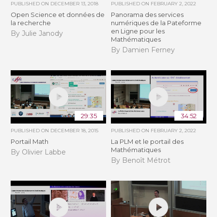
PUBLISHED ON
DECEMBER 13, 2018
PUBLISHED ON
FEBRUARY 2, 2022
Open Science et données de
Panorama des services
la recherche
numériques de la Pateforme
en Ligne pour les
By Julie Janody
Mathématiques
By Damien Ferney
29:35
34:52
PUBLISHED ON
DECEMBER 18, 2015
PUBLISHED ON
FEBRUARY 2, 2022
Portail Math
La PLM et le portail des
Mathématiques
By Olivier Labbe
By Benoît Métrot