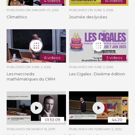
4 videos
14 videos
PUBLISHED ON
JANUARY 27, 2025
PUBLISHED ON
JUNE 3, 2026
Climathics
Journée des lycées
6 videos
3 videos
PUBLISHED ON
JUNE 3, 2026
PUBLISHED ON
JUNE 3, 2026
Les mercredis
Les Cigales : Dixième édition
mathématiques du CIRM
01:53:09
44:20
PUBLISHED ON
MARCH 13, 2019
PUBLISHED ON
FEBRUARY 2, 2022