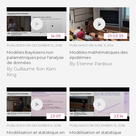
14:09
01:03:35
PUBLISHED ON
DECEMBER 12, 2018
PUBLISHED ON
JUNE 3, 2014
Modèles Bayésiens non
Modèles mathématiques des
paramétriques pour l'analyse
épidémies
de données
By Etienne Pardoux
By Guillaume Kon Kam
King
23:07
23:14
PUBLISHED ON
DECEMBER 6, 2018
PUBLISHED ON
DECEMBER 12, 2018
Modélisation et statistique en
Modélisation et statistique