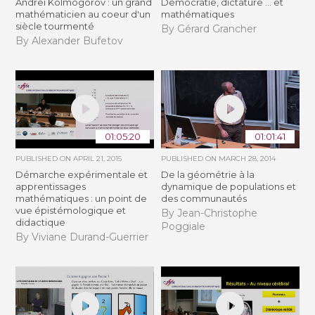
Andreï Kolmogorov : un grand
Démocratie, dictature ... et
mathématicien au coeur d'un
mathématiques
siècle tourmenté
By Gérard Grancher
By Alexander Bufetov
01:05:20
01:01:41
PUBLISHED ON
APRIL 21, 2015
PUBLISHED ON
MARCH 28, 2014
Démarche expérimentale et
De la géométrie à la
apprentissages
dynamique de populations et
mathématiques : un point de
des communautés
vue épistémologique et
By Jean-Christophe
didactique
Poggiale
By Viviane Durand-Guerrier