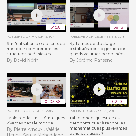
54:58
58:18
PUBLISHED ON
MARCH 13, 2014
PUBLISHED ON
DECEMBER 13, 2018
Sur l'utilisation d'éléphants de
Systèmes de stockage
mer pour comprendre les
distribués pour la gestion de
structures océaniques
grands volumes de données
By David Nérini
By Jérôme Pansanel
01:03:38
01:21:01
PUBLISHED ON
APRIL 21, 2015
PUBLISHED ON
APRIL 21, 2015
Table ronde : mathématiques
Table ronde: qu'est-ce qui
vivantes dans le monde
peut contribuer à rendre les
mathématiques plus vivantes
By Pierre Arnoux , Valérie
dans les classes ?
Henry , Samia Mehaddene ,