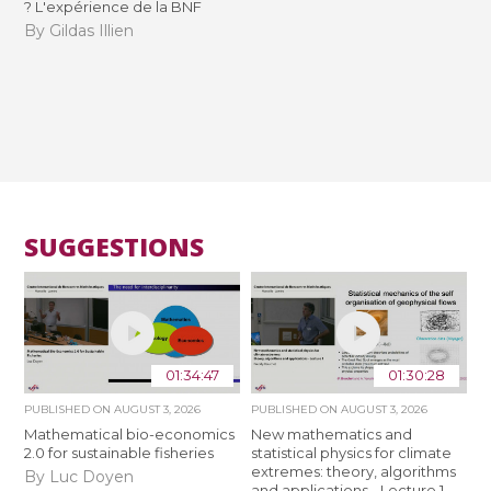
? L'expérience de la BNF
By Gildas Illien
SUGGESTIONS
01:34:47
01:30:28
PUBLISHED ON
AUGUST 3, 2026
PUBLISHED ON
AUGUST 3, 2026
Mathematical bio-economics
New mathematics and
2.0 for sustainable fisheries
statistical physics for climate
extremes: theory, algorithms
By Luc Doyen
and applications - Lecture 1