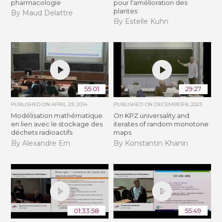
pharmacologie
pour l'amélioration des
plantes
By Maud Delattre
By Estelle Kuhn
55:01
29:27
PUBLISHED ON
APRIL 29, 2014
PUBLISHED ON
DECEMBER 8, 2023
Modélisation mathématique
On KPZ universality and
en lien avec le stockage des
iterates of random monotone
déchets radioactifs
maps
By Alexandre Ern
By Konstantin Khanin
01:33:58
55:49