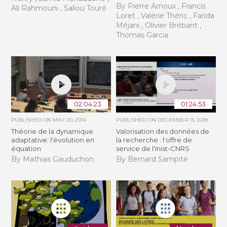
By Pierre Arnoux , Francis
Ali Rahmouni , Saliou Touré
Loret , Valérie Théric , Farida
Méjani , Olivier Brébant ,
Thomas Garcia
02:04:23
01:24:53
PUBLISHED ON
MAY 20, 2014
PUBLISHED ON
DECEMBER 13, 2018
Théorie de la dynamique
Valorisation des données de
adaptative: l'évolution en
la recherche : l'offre de
équation
service de l'Inist-CNRS
By Mathias Gauduchon
By Bernard Sampité