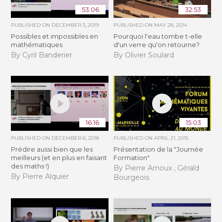
53:06
32:53
PUBLISHED ON
DECEMBER 3, 2019
PUBLISHED ON
MAY 28, 2014
Possibles et impossibles en
Pourquoi l'eau tombe t-elle
mathématiques
d'un verre qu'on retourne?
By Cyril Banderier
By Olivier Soulard
16:16
15:03
PUBLISHED ON
DECEMBER 6, 2018
PUBLISHED ON
APRIL 21, 2015
Prédire aussi bien que les
Présentation de la "Journée
meilleurs (et en plus en faisant
Formation"
des maths !)
By Pierre Arnoux , Gérald
By Pierre Alquier
Bourgeois