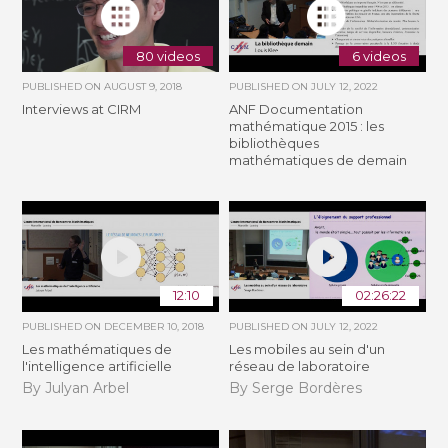
80 videos
6 videos
PUBLISHED ON
AUGUST 9, 2018
PUBLISHED ON
JULY 12, 2022
Interviews at CIRM
ANF Documentation
mathématique 2015 : les
bibliothèques
mathématiques de demain
12:10
02:26:22
PUBLISHED ON
DECEMBER 10, 2018
PUBLISHED ON
JULY 12, 2022
Les mathématiques de
Les mobiles au sein d'un
l'intelligence artificielle
réseau de laboratoire
By Julyan Arbel
By Serge Bordères