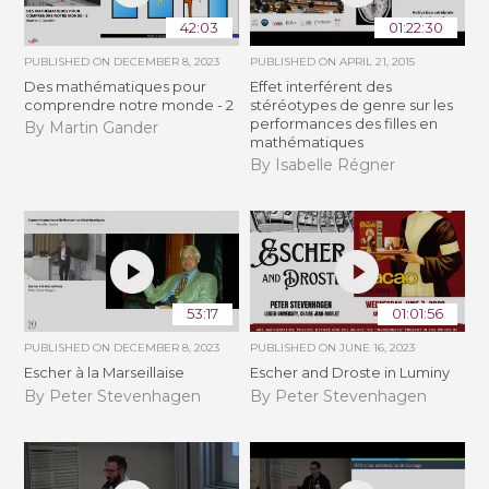
42:03
01:22:30
PUBLISHED ON
DECEMBER 8, 2023
PUBLISHED ON
APRIL 21, 2015
Des mathématiques pour
Effet interférent des
comprendre notre monde - 2
stéréotypes de genre sur les
performances des filles en
By Martin Gander
mathématiques
By Isabelle Régner
53:17
01:01:56
PUBLISHED ON
DECEMBER 8, 2023
PUBLISHED ON
JUNE 16, 2023
Escher à la Marseillaise
Escher and Droste in Luminy
By Peter Stevenhagen
By Peter Stevenhagen