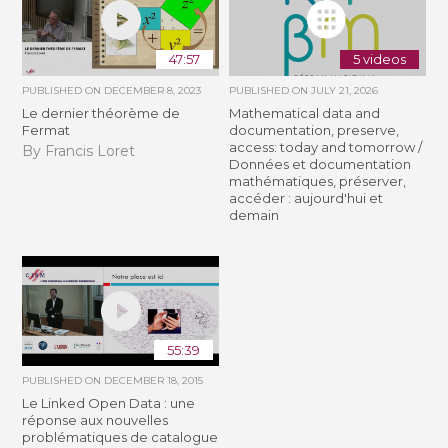
47:57
5 videos
PUBLISHED ON
DECEMBER 8, 2023
PUBLISHED ON
JULY 21, 2026
Le dernier théorème de
Mathematical data and
Fermat
documentation, preserve,
access: today and tomorrow /
By Francis Loret
Données et documentation
mathématiques, préserver,
accéder : aujourd'hui et
demain
55:39
PUBLISHED ON
DECEMBER 18, 2015
Le Linked Open Data : une
réponse aux nouvelles
problématiques de catalogue