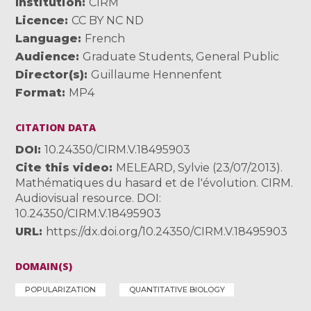
Institution
CIRM
Licence
CC BY NC ND
Language
French
Audience
Graduate Students
,
General Public
Director(s)
Guillaume Hennenfent
Format
MP4
CITATION DATA
DOI
10.24350/CIRM.V.18495903
Cite this video
MELEARD, Sylvie (23/07/2013).
Mathématiques du hasard et de l'évolution. CIRM.
Audiovisual resource. DOI:
10.24350/CIRM.V.18495903
URL
https://dx.doi.org/10.24350/CIRM.V.18495903
DOMAIN(S)
POPULARIZATION
QUANTITATIVE BIOLOGY