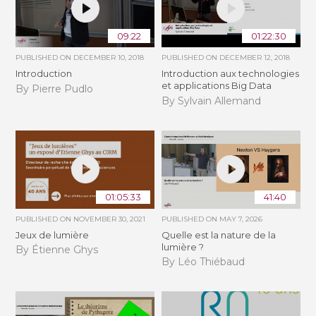
09:22
01:22:30
PUBLISHED ON
DECEMBER 10, 2018
PUBLISHED ON
DECEMBER 12, 2018
Introduction
Introduction aux technologies
et applications Big Data
By Pierre Pudlo
By Sylvain Allemand
01:05:33
41:40
PUBLISHED ON
NOVEMBER 30, 2021
PUBLISHED ON
MAY 7, 2026
Jeux de lumière
Quelle est la nature de la
lumière ?
By Étienne Ghys
By Léo Thiébaud