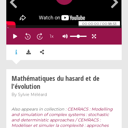
00:00:00
/
00:58:53
1
x
Mathématiques du hasard et de
l'évolution
By
Sylvie Méléard
Also appears in collection :
CEMRACS : Modelling
and simulation of complex systems : stochastic
and deterministic approaches / CEMRACS :
Modéliser et simuler la complexité : approches