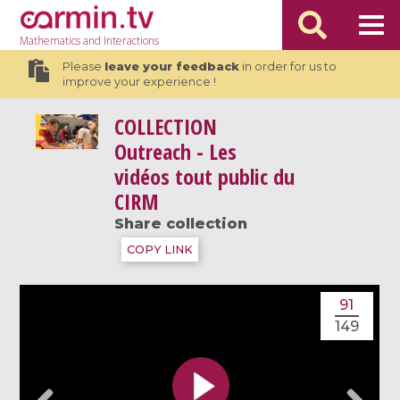
Mathematics
and Interactions
Please
leave your feedback
in order for us to
improve your experience !
COLLECTION
Outreach - Les
vidéos tout public du
CIRM
Share collection
COPY LINK
91
149