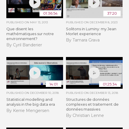
01:36:54
37:20
PUBLISHED ON
MAY 13, 2013
PUBLISHED ON
DECEMBER 8, 2023
Que disent les
Solitons in Luminy: my Jean
mathématiques sur notre
Morlet experience
environnement?
By Tamara Grava
By Cyril Banderier
14:01
01:25:34
PUBLISHED ON
DECEMBER 10, 2018
PUBLISHED ON
DECEMBER 13, 2018
Statistical modelling and
Structures de données
analysis in the big data era
complexes et traitement de
données massives
By Kerrie Mengersen
By Christian Lenne