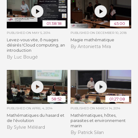
01:38:18
45:00
PUBLISHED ON
MAY 5, 2014
PUBLISHED ON
DECEMBER 10, 2018
Levez-vous vite, ô nuages
Magie mathématique
désirés !Cloud computing, an
By Antonietta Mira
introduction
By Luc Bougé
58:52
01:27:08
PUBLISHED ON
APRIL 4, 2014
PUBLISHED ON
MARCH 14, 2014
Mathématiques du hasard et
Mathématiques, hôtes,
de l'évolution
parasites et environnement
marin
By Sylvie Méléard
By Patrick Silan