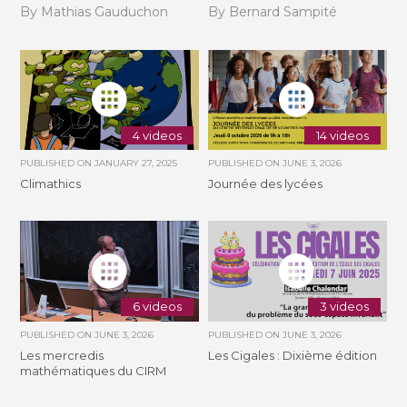
By Mathias Gauduchon
By Bernard Sampité
4 videos
14 videos
PUBLISHED ON
JANUARY 27, 2025
PUBLISHED ON
JUNE 3, 2026
Climathics
Journée des lycées
6 videos
3 videos
PUBLISHED ON
JUNE 3, 2026
PUBLISHED ON
JUNE 3, 2026
Les mercredis
Les Cigales : Dixième édition
mathématiques du CIRM