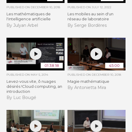
PUBLISHED ON
DECEMBER 10, 2018
PUBLISHED ON
JULY 12, 2022
Les mathématiques de
Les mobiles au sein d'un
l'intelligence artificielle
réseau de laboratoire
By Julyan Arbel
By Serge Bordères
01:38:18
45:00
PUBLISHED ON
MAY 5, 2014
PUBLISHED ON
DECEMBER 10, 2018
Levez-vous vite, ô nuages
Magie mathématique
désirés !Cloud computing, an
By Antonietta Mira
introduction
By Luc Bougé