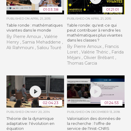
01:03:38
01:21:01
PUBLISHED ON
APRIL 21, 2015
PUBLISHED ON
APRIL 21, 2015
Table ronde : mathématiques
Table ronde: qu'est-ce qui
vivantes dans le monde
peut contribuer à rendre les
mathématiques plus vivantes
By Pierre Arnoux , Valérie
dans les classes ?
Henry , Samia Mehaddene ,
By Pierre Arnoux , Francis
Ali Rahmouni , Saliou Touré
Loret , Valérie Théric , Farida
Méjani , Olivier Brébant ,
Thomas Garcia
02:04:23
01:24:53
PUBLISHED ON
MAY 20, 2014
PUBLISHED ON
DECEMBER 13, 2018
Théorie de la dynamique
Valorisation des données de
adaptative: l'évolution en
la recherche : l'offre de
équation
service de l'Inist-CNRS