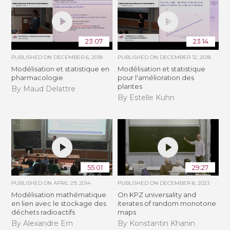
23:07
23:14
PUBLISHED ON
DECEMBER 6, 2018
PUBLISHED ON
DECEMBER 12, 2018
Modélisation et statistique en
Modélisation et statistique
pharmacologie
pour l'amélioration des
plantes
By Maud Delattre
By Estelle Kuhn
55:01
29:27
PUBLISHED ON
APRIL 29, 2014
PUBLISHED ON
DECEMBER 8, 2023
Modélisation mathématique
On KPZ universality and
en lien avec le stockage des
iterates of random monotone
déchets radioactifs
maps
By Alexandre Ern
By Konstantin Khanin