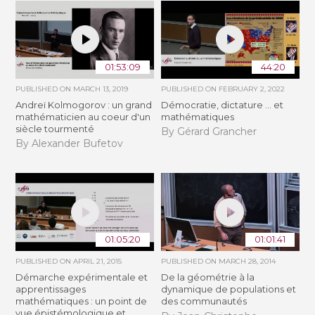
01:53:09
44:20
PUBLISHED ON
MARCH 13, 2019
PUBLISHED ON
FEBRUARY 2, 2022
Andreï Kolmogorov : un grand
Démocratie, dictature ... et
mathématicien au coeur d'un
mathématiques
siècle tourmenté
By Gérard Grancher
By Alexander Bufetov
01:05:20
01:01:41
PUBLISHED ON
APRIL 21, 2015
PUBLISHED ON
MARCH 28, 2014
Démarche expérimentale et
De la géométrie à la
apprentissages
dynamique de populations et
mathématiques : un point de
des communautés
vue épistémologique et