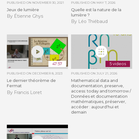
PUBLISHED ON
NOVEMBER 30, 2021
PUBLISHED ON
MAY 7, 2026
Jeux de lumière
Quelle est la nature de la
lumière ?
By Étienne Ghys
By Léo Thiébaud
47:57
5 videos
PUBLISHED ON
DECEMBER 8, 2023
PUBLISHED ON
JULY 21, 2026
Le dernier théorème de
Mathematical data and
Fermat
documentation, preserve,
access: today and tomorrow /
By Francis Loret
Données et documentation
mathématiques, préserver,
accéder : aujourd'hui et
demain