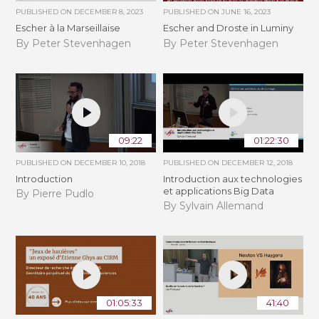
PUBLISHED ON
DECEMBER 8, 2023
PUBLISHED ON
JUNE 16, 2023
Escher à la Marseillaise
Escher and Droste in Luminy
By Peter Stevenhagen
By Peter Stevenhagen
09:22
01:22:30
PUBLISHED ON
DECEMBER 10, 2018
PUBLISHED ON
DECEMBER 12, 2018
Introduction
Introduction aux technologies
et applications Big Data
By Pierre Pudlo
By Sylvain Allemand
01:05:33
41:40