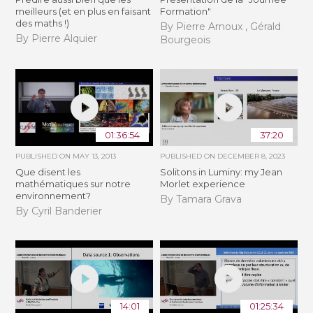
meilleurs (et en plus en faisant
Formation"
des maths !)
By Pierre Arnoux , Gérald
By Pierre Alquier
Bourgeois
01:36:54
37:20
PUBLISHED ON
MAY 13, 2013
PUBLISHED ON
DECEMBER 8, 2023
Que disent les
Solitons in Luminy: my Jean
mathématiques sur notre
Morlet experience
environnement?
By Tamara Grava
By Cyril Banderier
14:01
01:25:34