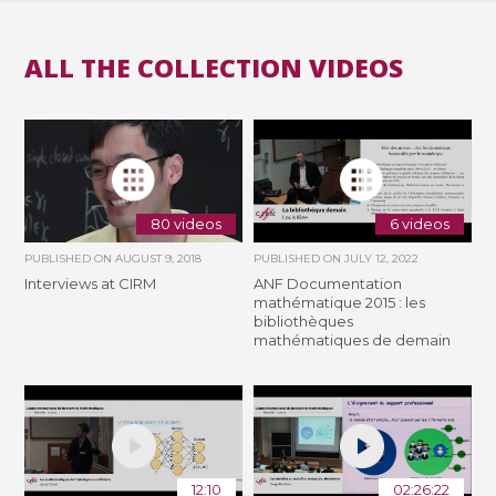
ALL THE COLLECTION VIDEOS
80 videos
6 videos
PUBLISHED ON
AUGUST 9, 2018
PUBLISHED ON
JULY 12, 2022
Interviews at CIRM
ANF Documentation
mathématique 2015 : les
bibliothèques
mathématiques de demain
12:10
02:26:22