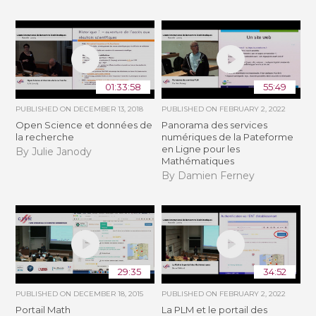
01:33:58
55:49
PUBLISHED ON
DECEMBER 13, 2018
PUBLISHED ON
FEBRUARY 2, 2022
Open Science et données de
Panorama des services
la recherche
numériques de la Pateforme
en Ligne pour les
By Julie Janody
Mathématiques
By Damien Ferney
29:35
34:52
PUBLISHED ON
DECEMBER 18, 2015
PUBLISHED ON
FEBRUARY 2, 2022
Portail Math
La PLM et le portail des