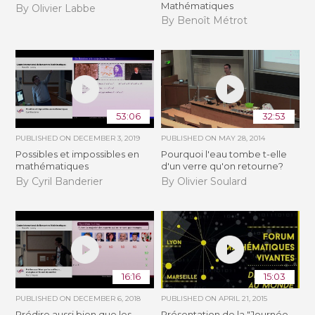
Mathématiques
By Olivier Labbe
By Benoît Métrot
53:06
32:53
PUBLISHED ON
DECEMBER 3, 2019
PUBLISHED ON
MAY 28, 2014
Possibles et impossibles en
Pourquoi l'eau tombe t-elle
mathématiques
d'un verre qu'on retourne?
By Cyril Banderier
By Olivier Soulard
16:16
15:03
PUBLISHED ON
DECEMBER 6, 2018
PUBLISHED ON
APRIL 21, 2015
Prédire aussi bien que les
Présentation de la "Journée