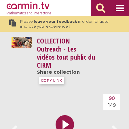
Mathematics
and Interactions
Please
leave your feedback
in order for us to
improve your experience !
COLLECTION
Outreach - Les
vidéos tout public du
CIRM
Share collection
COPY LINK
90
149