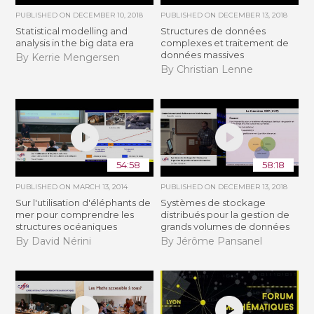
PUBLISHED ON
DECEMBER 10, 2018
PUBLISHED ON
DECEMBER 13, 2018
Statistical modelling and
Structures de données
analysis in the big data era
complexes et traitement de
données massives
By Kerrie Mengersen
By Christian Lenne
54:58
58:18
PUBLISHED ON
MARCH 13, 2014
PUBLISHED ON
DECEMBER 13, 2018
Sur l'utilisation d'éléphants de
Systèmes de stockage
mer pour comprendre les
distribués pour la gestion de
structures océaniques
grands volumes de données
By David Nérini
By Jérôme Pansanel