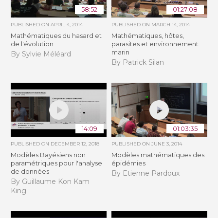
58:52
01:27:08
PUBLISHED ON
APRIL 4, 2014
PUBLISHED ON
MARCH 14, 2014
Mathématiques du hasard et
Mathématiques, hôtes,
de l'évolution
parasites et environnement
marin
By Sylvie Méléard
By Patrick Silan
14:09
01:03:35
PUBLISHED ON
DECEMBER 12, 2018
PUBLISHED ON
JUNE 3, 2014
Modèles Bayésiens non
Modèles mathématiques des
paramétriques pour l'analyse
épidémies
de données
By Etienne Pardoux
By Guillaume Kon Kam
King