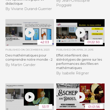
By Jean-Christophe
didactique
Poggiale
By Viviane Durand-Guerrier
42:03
01:22:30
PUBLISHED ON
DECEMBER 8, 2023
PUBLISHED ON
APRIL 21, 2015
Des mathématiques pour
Effet interférent des
comprendre notre monde - 2
stéréotypes de genre sur les
performances des filles en
By Martin Gander
mathématiques
By Isabelle Régner
53:17
01:01:56