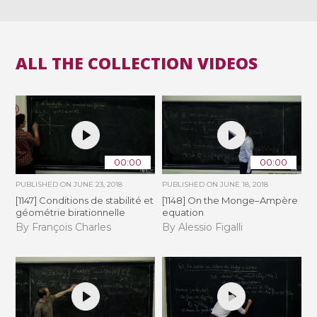
ALL THE COLLECTION VIDEOS
00:00
00:00
PUBLISHED ON
JUNE 23, 2018
PUBLISHED ON
JUNE 18, 2018
[1147] Conditions de stabilité et
[1148] On the Monge–Ampère
géométrie birationnelle
equation
By François Charles
By Alessio Figalli