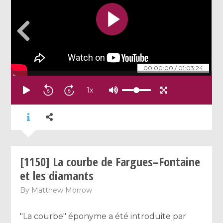
00:00:00
/
01:03:24
1
x
[1150] La courbe de Fargues–Fontaine
et les diamants
By
Matthew Morrow
"La courbe" éponyme a été introduite par