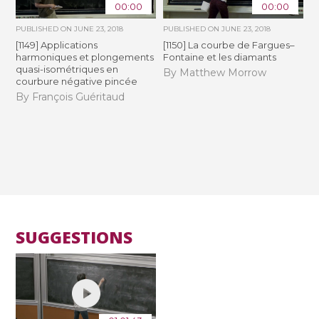
00:00
00:00
PUBLISHED ON
JUNE 23, 2018
PUBLISHED ON
JUNE 23, 2018
[1149] Applications
[1150] La courbe de Fargues–
harmoniques et plongements
Fontaine et les diamants
quasi-isométriques en
By Matthew Morrow
courbure négative pincée
By François Guéritaud
SUGGESTIONS