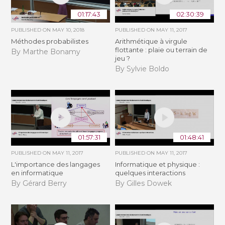
01:17:43
02:30:39
PUBLISHED ON
MAY 10, 2018
PUBLISHED ON
MAY 11, 2017
Méthodes probabilistes
Arithmétique à virgule
flottante : plaie ou terrain de
By Marthe Bonamy
jeu ?
By Sylvie Boldo
01:57:31
01:48:41
PUBLISHED ON
MAY 11, 2017
PUBLISHED ON
MAY 11, 2017
L'importance des langages
Informatique et physique :
en informatique
quelques interactions
By Gérard Berry
By Gilles Dowek