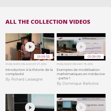
ALL THE COLLECTION VIDEOS
01:09:55
01:09:09
PUBLISHED ON
AUGUST 27, 2014
PUBLISHED ON
MAY 19, 2015
Introduction à la théorie de la
Exemples de modélisation
complexité
mathématiques en médecine
- partie 1
By Richard Lassaigne
By Dominique Barbolosi