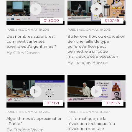
01:30:50
01:57:48
PUBLISHED ON
MAY 19, 2015
PUBLISHED ON
MAY 19, 2016
Des nombres aux arbres :
Buffer overflow ou explication
comment varier ses
de « une faille de type
exemples d'algorithmes ?
bufferoverflow peut
permettre à un code
By Gilles Dowek
malicieux d'être éxécuté »
By François Boisson
01:31:21
01:29:25
PUBLISHED ON
MAY 19, 2016
PUBLISHED ON
MAY 11, 2017
Algorithmes d'approximation
L'informatique, de la
- Partie 1
révolution technique à la
révolution mentale
By Frédéric Vivien