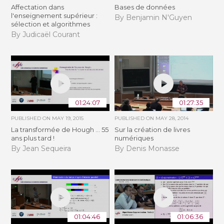
Affectation dans
Bases de données
l'enseignement supérieur :
By Benjamin N'Guyen
sélection et algorithmes
By Judicaël Courant
01:24:07
01:27:35
PUBLISHED ON
MAY 19, 2015
PUBLISHED ON
MAY 28, 2014
La transformée de Hough ... 55
Sur la création de livres
ans plus tard !
numériques
By Jean Sequeira
By Denis Monasse
01:04:46
01:06:36