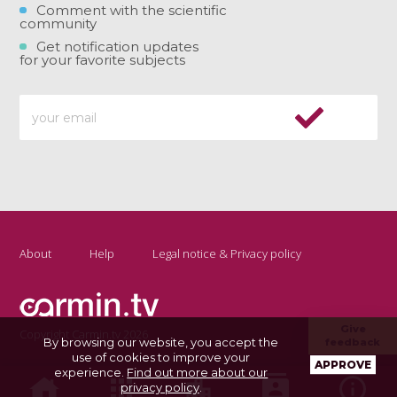
Comment with the scientific
community
Get notification updates
for your favorite subjects
About
Help
Legal notice & Privacy policy
Give
Copyright Carmin.tv 2026
By browsing our website, you accept the
feedback
use of cookies to improve your
APPROVE
experience.
Find out more about our
privacy policy
.