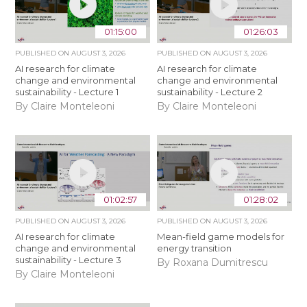
01:15:00
01:26:03
PUBLISHED ON
AUGUST 3, 2026
PUBLISHED ON
AUGUST 3, 2026
AI research for climate
AI research for climate
change and environmental
change and environmental
sustainability - Lecture 1
sustainability - Lecture 2
By Claire Monteleoni
By Claire Monteleoni
01:02:57
01:28:02
PUBLISHED ON
AUGUST 3, 2026
PUBLISHED ON
AUGUST 3, 2026
AI research for climate
Mean-field game models for
change and environmental
energy transition
sustainability - Lecture 3
By Roxana Dumitrescu
By Claire Monteleoni