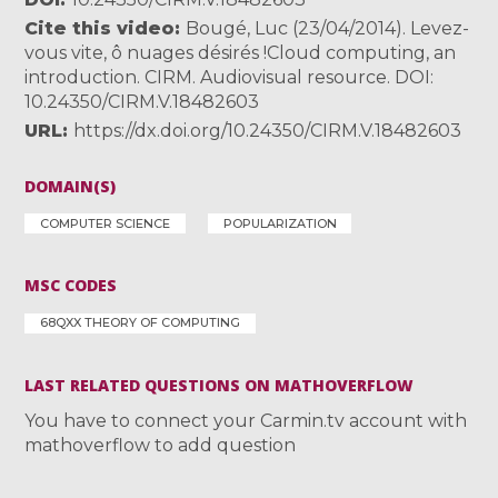
Cite this video
Bougé, Luc (23/04/2014). Levez-
vous vite, ô nuages désirés !Cloud computing, an
introduction. CIRM. Audiovisual resource. DOI:
10.24350/CIRM.V.18482603
URL
https://dx.doi.org/10.24350/CIRM.V.18482603
DOMAIN(S)
COMPUTER SCIENCE
POPULARIZATION
MSC CODES
68QXX THEORY OF COMPUTING
LAST RELATED QUESTIONS ON MATHOVERFLOW
You have to connect your Carmin.tv account with
mathoverflow to add question