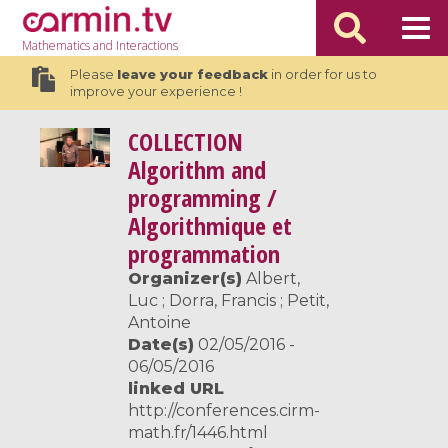
Mathematics
and Interactions
Please
leave your feedback
in order for us to
improve your experience !
COLLECTION
Algorithm and
programming /
Algorithmique et
programmation
Organizer(s)
Albert,
Luc ; Dorra, Francis ; Petit,
Antoine
Date(s)
02/05/2016 -
06/05/2016
linked URL
http://conferences.cirm-
math.fr/1446.html