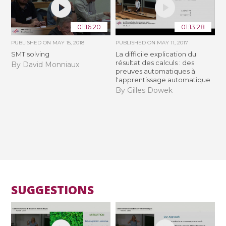
01:16:20
01:13:28
PUBLISHED ON
MAY 15, 2018
PUBLISHED ON
MAY 11, 2017
SMT solving
La difficile explication du
résultat des calculs : des
By David Monniaux
preuves automatiques à
l'apprentissage automatique
By Gilles Dowek
SUGGESTIONS