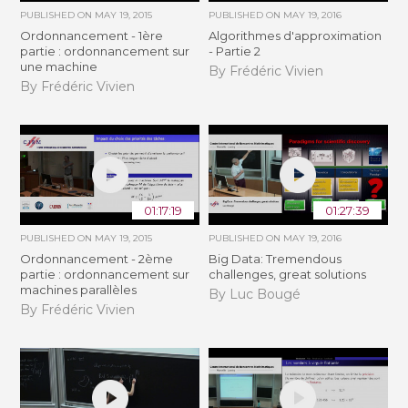
PUBLISHED ON
MAY 19, 2015
PUBLISHED ON
MAY 19, 2016
Ordonnancement - 1ère
Algorithmes d'approximation
partie : ordonnancement sur
- Partie 2
une machine
By Frédéric Vivien
By Frédéric Vivien
01:17:19
01:27:39
PUBLISHED ON
MAY 19, 2015
PUBLISHED ON
MAY 19, 2016
Ordonnancement - 2ème
Big Data: Tremendous
partie : ordonnancement sur
challenges, great solutions
machines parallèles
By Luc Bougé
By Frédéric Vivien