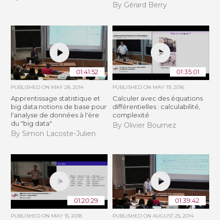
By Gérard Berry
01:41:52
01:35:01
PUBLISHED ON
MAY 28, 2014
PUBLISHED ON
MAY 19, 2016
Apprentissage statistique et
Calculer avec des équations
big data:notions de base pour
différentielles : calculabilité,
l'analyse de données à l'ère
complexité
du "big data"
By Olivier Bournez
By Simon Lacoste-Julien
01:20:29
01:39:42
PUBLISHED ON
MAY 15, 2018
PUBLISHED ON
AUGUST 25, 2014