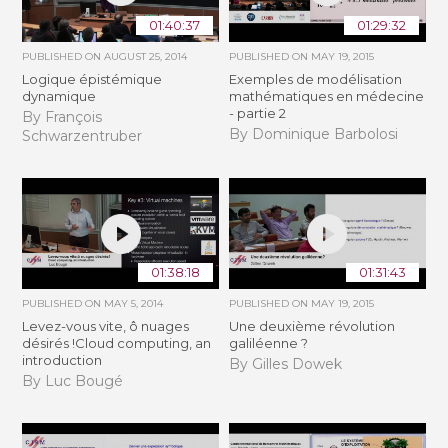
01:40:37
01:29:32
PUBLISHED ON
AUGUST 25, 2014
PUBLISHED ON
MAY 19, 2015
Logique épistémique
Exemples de modélisation
dynamique
mathématiques en médecine
- partie 2
By François
By Dominique Barbolosi
Schwarzentruber
01:38:18
01:31:43
PUBLISHED ON
MAY 5, 2014
PUBLISHED ON
MAY 19, 2015
Levez-vous vite, ô nuages
Une deuxième révolution
désirés !Cloud computing, an
galiléenne ?
introduction
By Gilles Dowek
By Luc Bougé