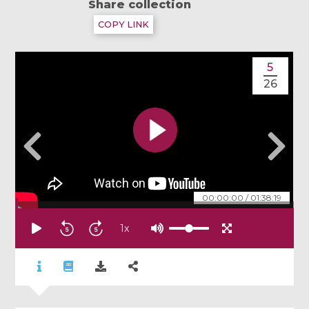
Share collection
COPY LINK
5
26
00:00:00
/
01:38:19
1
x