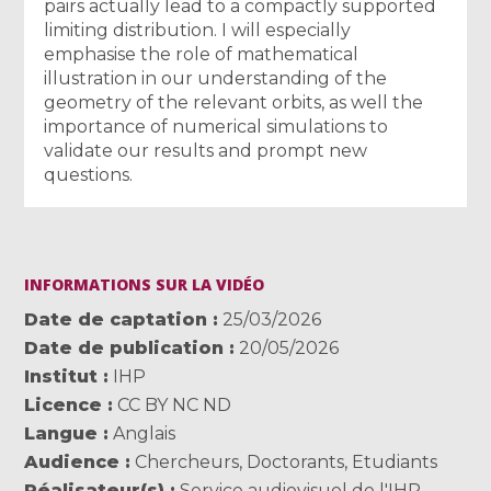
pairs actually lead to a compactly supported
limiting distribution. I will especially
emphasise the role of mathematical
illustration in our understanding of the
geometry of the relevant orbits, as well the
importance of numerical simulations to
validate our results and prompt new
questions.
INFORMATIONS SUR LA VIDÉO
Date de captation
25/03/2026
Date de publication
20/05/2026
Institut
IHP
Licence
CC BY NC ND
Langue
Anglais
Audience
Chercheurs
,
Doctorants
,
Etudiants
Réalisateur(s)
Service audiovisuel de l'IHP