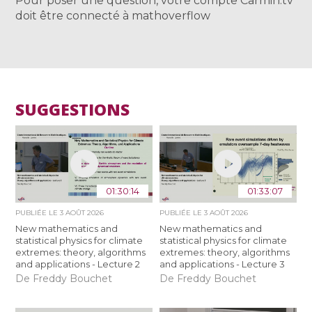
Pour poser une question, votre compte Carmin.tv
doit être connecté à mathoverflow
SUGGESTIONS
01:30:14
01:33:07
PUBLIÉE LE
3 AOÛT 2026
PUBLIÉE LE
3 AOÛT 2026
New mathematics and
New mathematics and
statistical physics for climate
statistical physics for climate
extremes: theory, algorithms
extremes: theory, algorithms
and applications - Lecture 2
and applications - Lecture 3
De Freddy Bouchet
De Freddy Bouchet