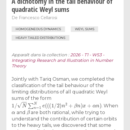
A dichotomy in the tail behaviour of
quadratic Weyl sums
De
Francesco Cellarosi
HOMOGENEOUS DYNAMICS
WEYL SUMS
HEAVY TAILED DISTRIBUTIONS
Apparaît dans la collection :
2026 - T1 - WS3 -
Integrating Research and Illustration in Number
Theory
Jointly with Tariq Osman, we completed the
classification of the tail behaviour of the
limiting distributions of all quadratic Weyl
sums of the form
1
/
N
∑
n
=
1
N
e
(
(
(
1
/
2
)
n
2
+
β
n
)
x
+
α
n
)
. When
α
β
and
are both rational, while trying to
understand the contribution of certain orbits
to the heavy tails, we discovered that some