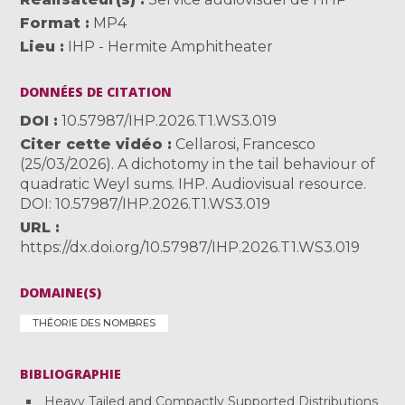
Format
MP4
Lieu
IHP - Hermite Amphitheater
DONNÉES DE CITATION
DOI
10.57987/IHP.2026.T1.WS3.019
Citer cette vidéo
Cellarosi, Francesco
(25/03/2026). A dichotomy in the tail behaviour of
quadratic Weyl sums. IHP. Audiovisual resource.
DOI: 10.57987/IHP.2026.T1.WS3.019
URL
https://dx.doi.org/10.57987/IHP.2026.T1.WS3.019
DOMAINE(S)
THÉORIE DES NOMBRES
BIBLIOGRAPHIE
Heavy Tailed and Compactly Supported Distributions