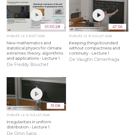
01:30:28
47:36
PUBLIÉE LE
3 AOÛT 2026
PUBLIÉE LE
15 JUILLET 2026
New mathematics and
Keeping things bounded
statistical physics for climate
without compactness and
extremes: theory, algorithms
continuity - Lecture 1
and applications - Lecture 1
De Vaughn Climenhaga
De Freddy Bouchet
51:08
PUBLIÉE LE
15 JUILLET 2026
Irregularities in uniform
distribution - Lecture 1
De Omri Sarig