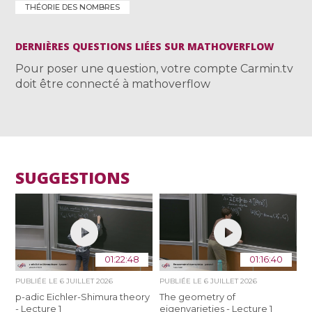
THÉORIE DES NOMBRES
DERNIÈRES QUESTIONS LIÉES SUR MATHOVERFLOW
Pour poser une question, votre compte Carmin.tv
doit être connecté à mathoverflow
SUGGESTIONS
01:22:48
01:16:40
PUBLIÉE LE
6 JUILLET 2026
PUBLIÉE LE
6 JUILLET 2026
p-adic Eichler-Shimura theory
The geometry of
- Lecture 1
eigenvarieties - Lecture 1