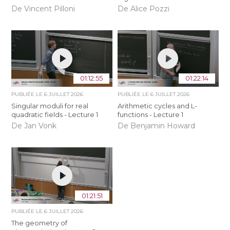
De Vincent Pilloni
De Alice Pozzi
01:12:55
01:22:14
PUBLIÉE LE
6 JUILLET 2026
PUBLIÉE LE
6 JUILLET 2026
Singular moduli for real
Arithmetic cycles and L-
quadratic fields - Lecture 1
functions - Lecture 1
De Jan Vonk
De Benjamin Howard
01:21:51
PUBLIÉE LE
6 JUILLET 2026
The geometry of