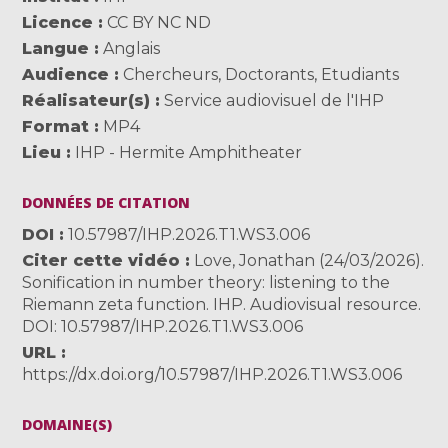
Licence
CC BY NC ND
Langue
Anglais
Audience
Chercheurs
,
Doctorants
,
Etudiants
Réalisateur(s)
Service audiovisuel de l'IHP
Format
MP4
Lieu
IHP - Hermite Amphitheater
DONNÉES DE CITATION
DOI
10.57987/IHP.2026.T1.WS3.006
Citer cette vidéo
Love, Jonathan (24/03/2026).
Sonification in number theory: listening to the
Riemann zeta function. IHP. Audiovisual resource.
DOI: 10.57987/IHP.2026.T1.WS3.006
URL
https://dx.doi.org/10.57987/IHP.2026.T1.WS3.006
DOMAINE(S)