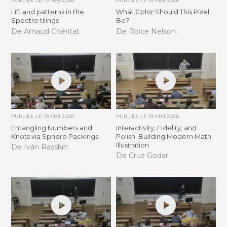
PUBLIÉE LE
19 MAI 2026
PUBLIÉE LE
19 MAI 2026
Lift and patterns in the
What Color Should This Pixel
Spectre tilings
Be?
De Arnaud Chéritat
De Roice Nelson
PUBLIÉE LE
19 MAI 2026
PUBLIÉE LE
19 MAI 2026
Entangling Numbers and
Interactivity, Fidelity, and
Knots via Sphere Packings
Polish: Building Modern Math
Illustration
De Iván Rasskin
De Cruz Godar