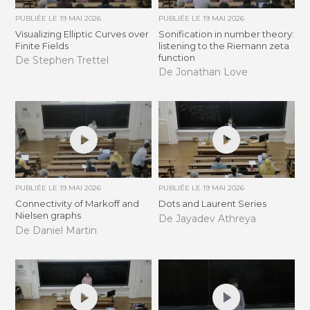
PUBLIÉE LE
19 MAI 2026
PUBLIÉE LE
19 MAI 2026
Visualizing Elliptic Curves over
Sonification in number theory:
Finite Fields
listening to the Riemann zeta
function
De Stephen Trettel
De Jonathan Love
PUBLIÉE LE
19 MAI 2026
PUBLIÉE LE
19 MAI 2026
Connectivity of Markoff and
Dots and Laurent Series
Nielsen graphs
De Jayadev Athreya
De Daniel Martin