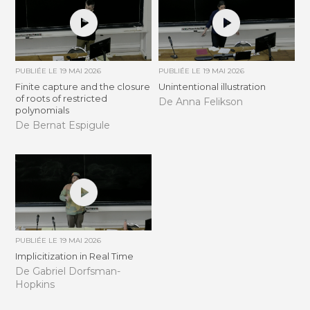
PUBLIÉE LE
19 MAI 2026
PUBLIÉE LE
19 MAI 2026
Finite capture and the closure
Unintentional illustration
of roots of restricted
De Anna Felikson
polynomials
De Bernat Espigule
PUBLIÉE LE
19 MAI 2026
Implicitization in Real Time
De Gabriel Dorfsman-
Hopkins