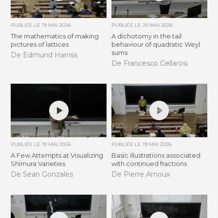
PUBLIÉE LE
19 MAI 2026
PUBLIÉE LE
20 MAI 2026
The mathematics of making
A dichotomy in the tail
pictures of lattices
behaviour of quadratic Weyl
sums
De Edmund Harriss
De Francesco Cellarosi
PUBLIÉE LE
19 MAI 2026
PUBLIÉE LE
19 MAI 2026
A Few Attempts at Visualizing
Basic illustrations associated
Shimura Varieties
with continued fractions
De Sean Gonzales
De Pierre Arnoux