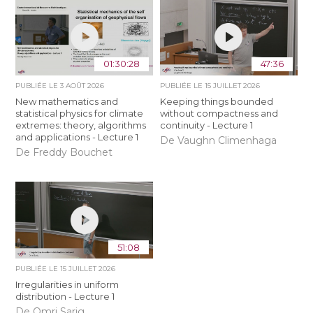
01:30:28
47:36
PUBLIÉE LE
3 AOÛT 2026
PUBLIÉE LE
15 JUILLET 2026
New mathematics and
Keeping things bounded
statistical physics for climate
without compactness and
extremes: theory, algorithms
continuity - Lecture 1
and applications - Lecture 1
De Vaughn Climenhaga
De Freddy Bouchet
51:08
PUBLIÉE LE
15 JUILLET 2026
Irregularities in uniform
distribution - Lecture 1
De Omri Sarig