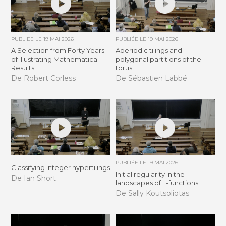
PUBLIÉE LE
19 MAI 2026
PUBLIÉE LE
19 MAI 2026
A Selection from Forty Years
Aperiodic tilings and
of Illustrating Mathematical
polygonal partitions of the
Results
torus
De Robert Corless
De Sébastien Labbé
PUBLIÉE LE
19 MAI 2026
Classifying integer hypertilings
Initial regularity in the
De Ian Short
landscapes of L-functions
De Sally Koutsoliotas